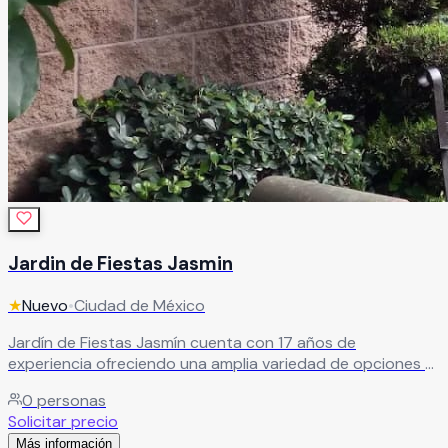
Jardin de Fiestas Jasmin
★
Nuevo
•
Ciudad de México
Jardín de Fiestas Jasmín cuenta con 17 años de
experiencia ofreciendo una amplia variedad de opciones y
servicios. Desde paquetes sencillos y accesibles hasta
0
personas
experiencias All Inclusive, adaptándose a cada tipo de
Solicitar precio
evento y presupuesto.
Leer más
Más información