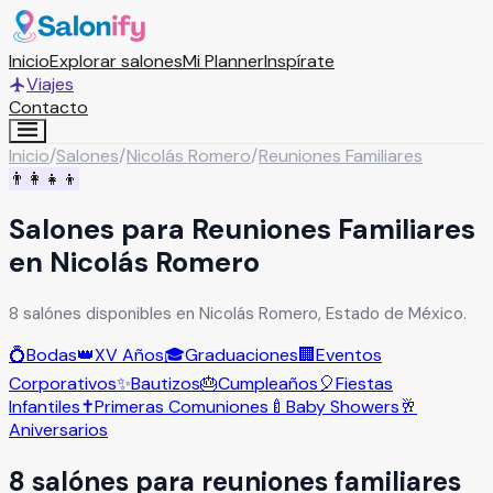
Inicio
Explorar salones
Mi Planner
Inspírate
Viajes
Contacto
Inicio
/
Salones
/
Nicolás Romero
/
Reuniones Familiares
👨‍👩‍👧‍👦
Salones para Reuniones Familiares
en Nicolás Romero
8 salónes disponibles en Nicolás Romero, Estado de México.
💍
Bodas
👑
XV Años
🎓
Graduaciones
🏢
Eventos
Corporativos
✨
Bautizos
🎂
Cumpleaños
🎈
Fiestas
Infantiles
✝️
Primeras Comuniones
🍼
Baby Showers
🥂
Aniversarios
8
salón
es
para
reuniones familiares