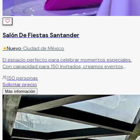
Salón De Fiestas Santander
★
Nuevo
•
Ciudad de México
El espacio perfecto para celebrar momentos especiales.
Con capacidad para 150 invitados, creamos eventos
únicos que se convierten en recuerdos inolvidables.
150
personas
Leer más
Solicitar precio
Más información