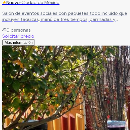
★
Nuevo
•
Ciudad de México
Salón de eventos sociales con paquetes todo incluido que
incluyen taquizas, menú de tres tiempos, parrilladas y
desayunos. Ofrecemos DJ, montajes estilo vintage, juegos
0
personas
infantiles, inflables y servicio de banquetes a domicilio,
Solicitar precio
adaptándonos a cada tipo de celebración.
Leer más
Más información