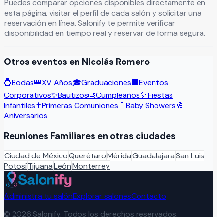
Puedes comparar opciones disponibles directamente en
esta página, visitar el perfil de cada salón y solicitar una
reservación en línea. Salonify te permite verificar
disponibilidad en tiempo real y reservar de forma segura.
Otros eventos en
Nicolás Romero
💍
Bodas
👑
XV Años
🎓
Graduaciones
🏢
Eventos
Corporativos
✨
Bautizos
🎂
Cumpleaños
🎈
Fiestas
Infantiles
✝️
Primeras Comuniones
🍼
Baby Showers
🥂
Aniversarios
Reuniones Familiares
en otras ciudades
Ciudad de México
Querétaro
Mérida
Guadalajara
San Luis
Potosí
Tijuana
León
Monterrey
Administra tu salón
Explorar salones
Contacto
©
2026
Salonify. Todos los derechos reservados.