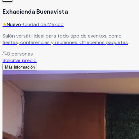
Exhacienda Buenavista
★
Nuevo
•
Ciudad de México
Salón versátil ideal para todo tipo de eventos, como
fiestas, conferencias y reuniones. Ofrecemos paquetes
con alimentos o renta del espacio con mesas incluidas.
0
personas
Cuenta con decoración permanente, opciones de
Solicitar precio
decoración temática, salón cerrado y techado, además de
Más información
estacionamiento para mayor comodidad.
Leer más