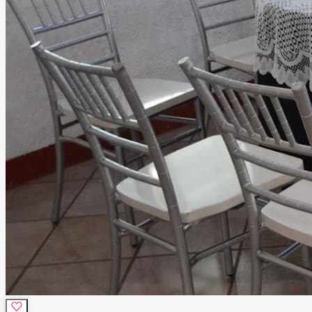
sonido, DJ, barra de bebidas, catering, decoración,
personal de apoyo, seguridad y limpieza, para que tú solo
te preocupes por disfrutar. Ubicado en una zona
estratégica de Tlalnepantla, nuestro salón ofrece la
combinación ideal entre fácil acceso y la privacidad que
merece un evento especial. Más que un salón de eventos,
ofrecemos un espacio donde la tecnología, el diseño y el
mejor ambiente se unen para crear celebraciones
memorables que tus invitados recordarán mucho después
de que termine la fiesta.
Leer más