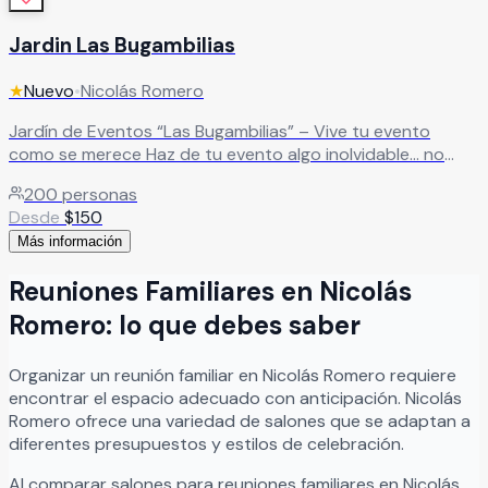
Jardin Las Bugambilias
★
Nuevo
•
Nicolás Romero
Jardín de Eventos “Las Bugambilias” – Vive tu evento
como se merece Haz de tu evento algo inolvidable… no
solo una fiesta más. Renta nuestro jardín ideal para: ✔ XV
200
personas
años ✔ Bodas ✔ Bautizos ✔ Cumpleaños ✔ Eventos
Desde
$
150
empresariales ✔ Comidas de fin de año Un espacio
Más información
pensado para disfrutar, convivir y celebrar sin
preocupaciones ¿Qué te ofrecemos? ✔ Áreas verdes para
Reuniones Familiares
en
Nicolás
cualquier tipo de evento ✔ Espacio ideal para eventos
íntimos o grandes celebraciones ✔ Ambiente natural,
Romero
: lo que debes saber
elegante y adaptable a tu estilo ✔ Área para montaje de
banquete, música y pista de baile ✔ Privacidad y
Organizar
un
reunión familiar
en
Nicolás Romero
requiere
comodidad para ti y tus invitados Ideal para: Si buscas un
encontrar el espacio adecuado con anticipación.
Nicolás
lugar bonito, accesible y funcional… aquí lo tienes. Perfecto
Romero
ofrece una variedad de salones que se adaptan a
para quienes quieren un evento bien hecho sin gastar de
diferentes presupuestos y estilos de celebración.
más. Agenda tu fecha hoy Las mejores fechas se apartan
rápido. Mándanos mensaje para: ✔ Disponibilidad ✔
Al comparar salones para
reuniones familiares
en
Nicolás