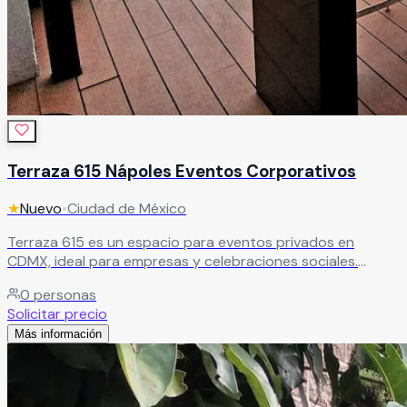
Terraza 615 Nápoles Eventos Corporativos
★
Nuevo
•
Ciudad de México
Terraza 615 es un espacio para eventos privados en
CDMX, ideal para empresas y celebraciones sociales.
Ofrece servicio de catering y bebidas, con una ubicación
0
personas
estratégica sobre Av. Insurgentes en la colonia Nápoles,
Solicitar precio
con fácil acceso en transporte público. Perfecto para
Más información
eventos cómodos, bien ubicados y funcionales.
Leer más