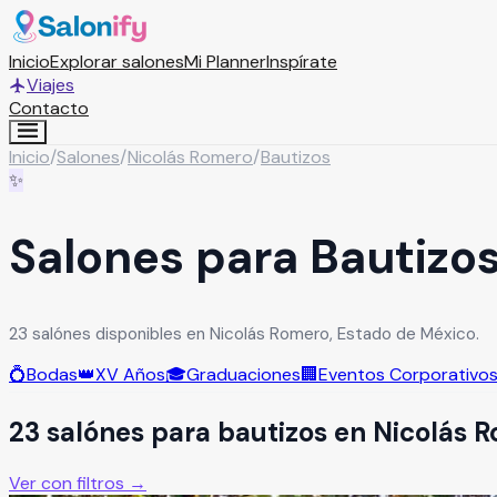
Inicio
Explorar salones
Mi Planner
Inspírate
Viajes
Contacto
Inicio
/
Salones
/
Nicolás Romero
/
Bautizos
✨
Salones para Bautizo
23 salónes disponibles en Nicolás Romero, Estado de México.
💍
Bodas
👑
XV Años
🎓
Graduaciones
🏢
Eventos Corporativo
23
salón
es
para
bautizos
en
Nicolás 
Ver con filtros →