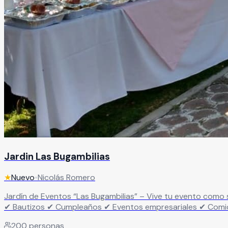
Jardin Las Bugambilias
★
Nuevo
•
Nicolás Romero
Jardín de Eventos “Las Bugambilias” – Vive tu evento como se merece Haz de tu evento algo inolvidable… no solo una fiesta más. Renta nuestro jardín id
✔ Bautizos ✔ Cumpleaños ✔ Eventos empresariales ✔ Comidas de fin de año Un espacio pensado para disfrutar, convivir y celebrar s
Áreas verdes para cualquier tipo de evento ✔ Espacio ideal
200
personas