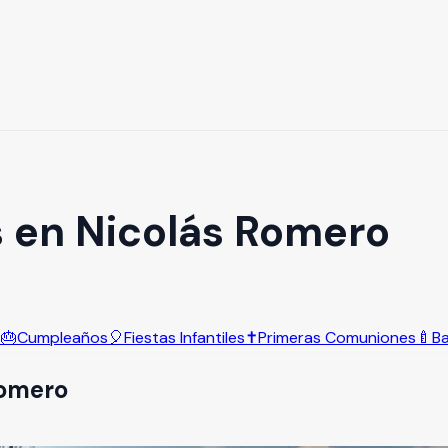
s en Nicolás Romero
s
🎂
Cumpleaños
🎈
Fiestas Infantiles
✝️
Primeras Comuniones
🍼
B
Romero