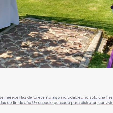
eal para: ✔ XV años ✔ Bodas
in preocupaciones ¿Qué te ofrecemos? ✔
 para eventos íntimos o grandes celebraciones ✔ Ambiente na