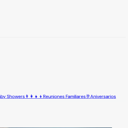
aby Showers
👨‍👩‍👧‍👦
Reuniones Familiares
🥂
Aniversarios