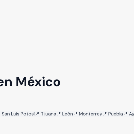
en México

San Luis Potosí
📍
Tijuana
📍
León
📍
Monterrey
📍
Puebla
📍
Ag