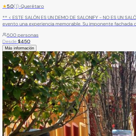
★
5.0
(
1
)
•
Querétaro
** < ESTE SALÓN ES UN DEMO DE SALONIFY - NO ES UN SALÓN REAL >** Descubre un salón de fiestas que combina elegancia, amplitud y una atmósf
evento una experiencia memorable. Su imponente fachada d
impresión espectacular desde el primer momento
Leer más
500
personas
Desde
$
450
Más información