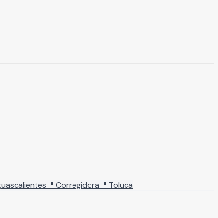
uascalientes
📍
Corregidora
📍
Toluca