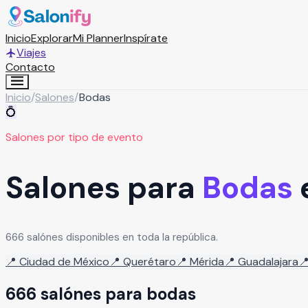
Inicio
Explorar
Mi Planner
Inspírate
Viajes
Contacto
Inicio
/
Salones
/
Bodas
💍
Salones por tipo de evento
Salones para
Bodas
666 salónes disponibles en toda la república.
📍
Ciudad de México
📍
Querétaro
📍
Mérida
📍
Guadalajara

666
salón
es
para
bodas