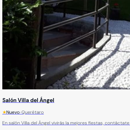
Salón Villa del Ángel
★
Nuevo
•
Querétaro
En salón Villa del Ángel vivirás la mejores fiestas, contáct