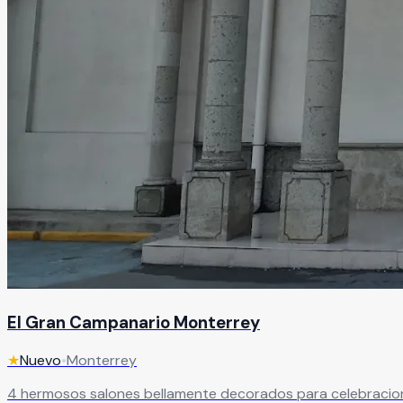
El Gran Campanario Monterrey
★
Nuevo
•
Monterrey
4 hermosos salones bellamente decorados para celebracion