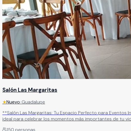
Salón Las Margaritas
★
Nuevo
•
Guadalupe
**Salón Las Margaritas: Tu Espacio Perfecto para Eventos Inolvidables** Ubicado en una zona estratégica de fácil acceso en Guadalupe, Zac., Sal
ideal para celebrar los momentos más importantes de tu v
perfecto, brindándote la tranquilidad de contar con un lugar profesional y acogedor. Nuestro salón cuenta con una capac
150
personas