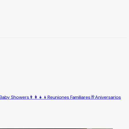
Baby Showers
👨‍👩‍👧‍👦
Reuniones Familiares
🥂
Aniversarios