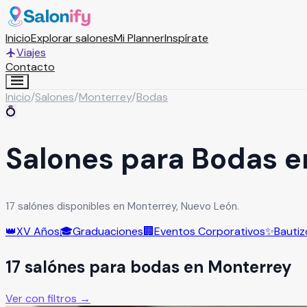
Inicio
Explorar salones
Mi Planner
Inspírate
Viajes
Contacto
Inicio
/
Salones
/
Monterrey
/
Bodas
💍
Salones para Bodas e
17 salónes disponibles en Monterrey, Nuevo León.
👑
XV Años
🎓
Graduaciones
🏢
Eventos Corporativos
✨
Bautiz
17
salón
es
para
bodas
en
Monterrey
Ver con filtros →