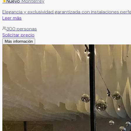
★
Nuevo
•
Monterrey
Elegancia y exclusividad garantizada con instalaciones perf
Leer más
300
personas
Solicitar precio
Más información