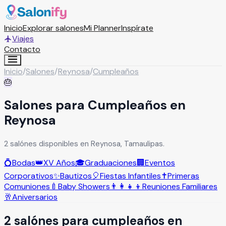
Inicio
Explorar salones
Mi Planner
Inspírate
Viajes
Contacto
Inicio
/
Salones
/
Reynosa
/
Cumpleaños
🎂
Salones para Cumpleaños en
Reynosa
2 salónes disponibles en Reynosa, Tamaulipas.
💍
Bodas
👑
XV Años
🎓
Graduaciones
🏢
Eventos
Corporativos
✨
Bautizos
🎈
Fiestas Infantiles
✝️
Primeras
Comuniones
🍼
Baby Showers
👨‍👩‍👧‍👦
Reuniones Familiares
🥂
Aniversarios
2
salón
es
para
cumpleaños
en