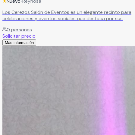
★
Nuevo
•
Reynosa
Los Cerezos Salón de Eventos es un elegante recinto para
celebraciones y eventos sociales que destaca por sus
amplias instalaciones, excelente ubicación y servicios de
0
personas
calidad. Cuenta con salón principal, pista de baile,
Solicitar precio
escenario y estacionamiento techado, ofreciendo un
Más información
espacio cómodo y funcional para fiestas, reuniones
familiares, eventos corporativos y celebraciones
especiales. La distribución de sus áreas favorece la
convivencia entre los invitados, creando un ambiente
agradable y memorable para cualquier ocasión.
Leer más