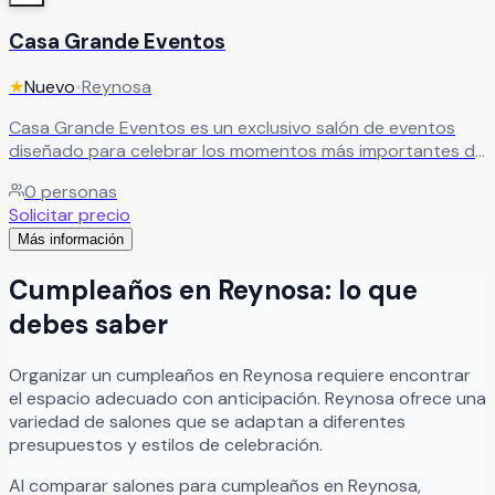
Casa Grande Eventos
★
Nuevo
•
Reynosa
Casa Grande Eventos es un exclusivo salón de eventos
diseñado para celebrar los momentos más importantes de
la vida. Sus elegantes instalaciones y espacios versátiles
0
personas
crean el ambiente perfecto para fiestas, reuniones
Solicitar precio
familiares, eventos sociales, celebraciones especiales y
Más información
eventos corporativos. Cada detalle está pensado para
brindar una experiencia memorable, ofreciendo el
Cumpleaños
en
Reynosa
: lo que
escenario ideal para convertir cualquier ocasión en un
recuerdo inolvidable.
Leer más
debes saber
Organizar
un
cumpleaños
en
Reynosa
requiere encontrar
el espacio adecuado con anticipación.
Reynosa
ofrece una
variedad de salones que se adaptan a diferentes
presupuestos y estilos de celebración.
Al comparar salones para
cumpleaños
en
Reynosa
,