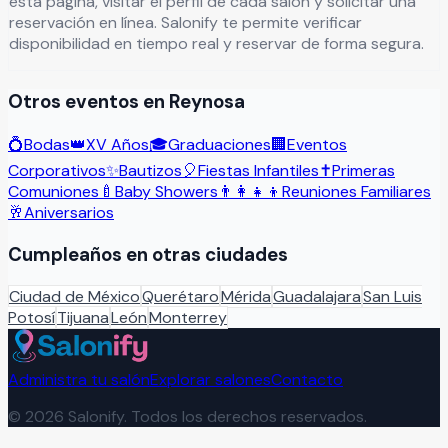
esta página, visitar el perfil de cada salón y solicitar una
reservación en línea. Salonify te permite verificar
disponibilidad en tiempo real y reservar de forma segura.
Otros eventos en
Reynosa
💍
Bodas
👑
XV Años
🎓
Graduaciones
🏢
Eventos
Corporativos
✨
Bautizos
🎈
Fiestas Infantiles
✝️
Primeras
Comuniones
🍼
Baby Showers
👨‍👩‍👧‍👦
Reuniones Familiares
🥂
Aniversarios
Cumpleaños
en otras ciudades
Ciudad de México
Querétaro
Mérida
Guadalajara
San Luis
Potosí
Tijuana
León
Monterrey
Administra tu salón
Explorar salones
Contacto
©
2026
Salonify. Todos los derechos reservados.