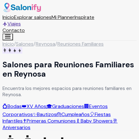
Inicio
Explorar salones
Mi Planner
Inspírate
Viajes
Contacto
Inicio
/
Salones
/
Reynosa
/
Reuniones Familiares
👨‍👩‍👧‍👦
Salones para Reuniones Familiares
en Reynosa
Encuentra los mejores espacios para reuniones familiares en
Reynosa.
💍
Bodas
👑
XV Años
🎓
Graduaciones
🏢
Eventos
Corporativos
✨
Bautizos
🎂
Cumpleaños
🎈
Fiestas
Infantiles
✝️
Primeras Comuniones
🍼
Baby Showers
🥂
Aniversarios