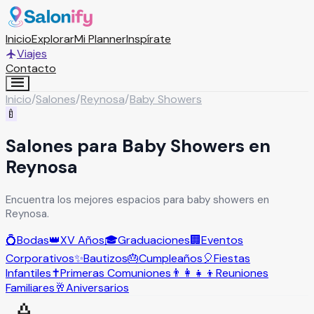
Inicio
Explorar
Mi Planner
Inspírate
Viajes
Contacto
Inicio
/
Salones
/
Reynosa
/
Baby Showers
🍼
Salones para Baby Showers en
Reynosa
Encuentra los mejores espacios para baby showers en
Reynosa.
💍
Bodas
👑
XV Años
🎓
Graduaciones
🏢
Eventos
Corporativos
✨
Bautizos
🎂
Cumpleaños
🎈
Fiestas
Infantiles
✝️
Primeras Comuniones
👨‍👩‍👧‍👦
Reuniones
Familiares
🥂
Aniversarios