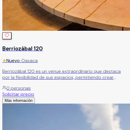
Berriozábal 120
★
Nuevo
•
Oaxaca
Berriozábal 120 es un venue extraordinario que destaca
por la flexibilidad de sus espacios, permitiendo crear
distintos ambientes para todo tipo de eventos. Su estilo
0
personas
minimalista abre la posibilidad a una amplia variedad de
Solicitar precio
decoraciones y conceptos temáticos, sin límites. Ubicado
Más información
en el centro de la ciudad de Oaxaca, este espacio con más
de 100 años de historia —antiguamente la fábrica
Leer más