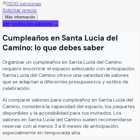
1500
personas
cocina para servicio de catering y estacionamiento propio,
Solicitar precio
brindando todas las facilidades para llevar a cabo un
Más información
evento bien organizado y sin contratiempos.
Leer más
Ver todos los salones →
Cumpleaños
en
Santa Lucía del
Camino
: lo que debes saber
Organizar
un
cumpleaños
en
Santa Lucía del Camino
requiere encontrar el espacio adecuado con anticipación.
Santa Lucía del Camino
ofrece una variedad de salones
que se adaptan a diferentes presupuestos y estilos de
celebración.
Al comparar salones para
cumpleaños
en
Santa Lucía del
Camino
, considera la capacidad del espacio, los paquetes
disponibles y la accesibilidad para tus invitados. Los
salones en
Santa Lucía del Camino
suelen recomendarse
reservar con al menos 3 a 6 meses de anticipación,
especialmente en temporada alta.