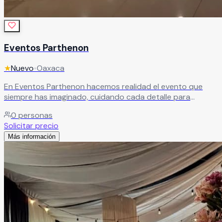
Eventos Parthenon
★
Nuevo
•
Oaxaca
En Eventos Parthenon hacemos realidad el evento que
siempre has imaginado, cuidando cada detalle para
convertirlo en una experiencia única e inolvidable.
Leer más
0
personas
Solicitar precio
Más información