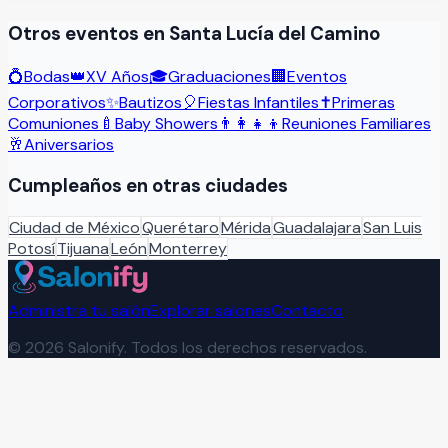
Otros eventos en
Santa Lucía del Camino
💍
Bodas
👑
XV Años
🎓
Graduaciones
🏢
Eventos
Corporativos
✨
Bautizos
🎈
Fiestas Infantiles
✝️
Primeras
Comuniones
🍼
Baby Showers
👨‍👩‍👧‍👦
Reuniones Familiares
🥂
Aniversarios
Cumpleaños
en otras ciudades
Ciudad de México
Querétaro
Mérida
Guadalajara
San Luis
Potosí
Tijuana
León
Monterrey
Administra tu salón
Explorar salones
Contacto
©
2026
Salonify. Todos los derechos reservados.