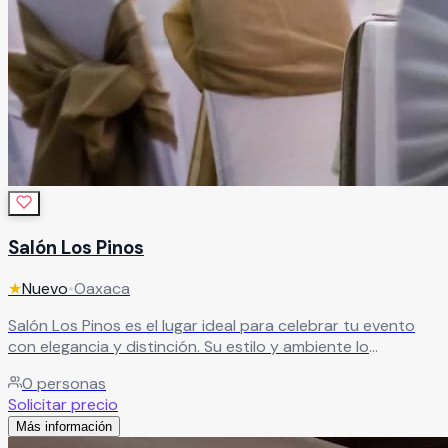
Salón Los Pinos
★
Nuevo
•
Oaxaca
Salón Los Pinos es el lugar ideal para celebrar tu evento
con elegancia y distinción. Su estilo y ambiente lo
convierten en el escenario perfecto para crear la
0
personas
celebración que siempre has imaginado. Con amplias
Solicitar precio
instalaciones y más de 15 años de experiencia, ofrece todo
Más información
lo necesario para garantizar un evento impecable, donde