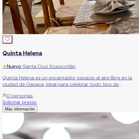
Quinta Helena
★
Nuevo
•
Santa Cruz Xoxocotlán
Quinta Helena es un encantador espacio al aire libre en la
ciudad de Oaxaca, ideal para celebrar todo tipo de
eventos, especialmente bodas de ensueño. Sus hermosas
0
personas
áreas verdes, cuidadosamente mantenidas, crean el
Solicitar precio
escenario perfecto para una celebración llena de encanto.
Más información
Cuenta con una variedad de espacios exteriores entre
jardineras y módulos de lujo, con iluminación que realza
cada detalle y permite diseñar un evento totalmente a tu
medida. Un lugar donde cada momento se transforma en
una experiencia inolvidable.
Leer más