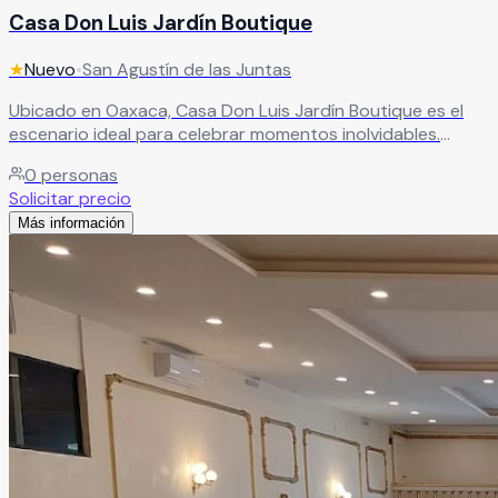
Casa Don Luis Jardín Boutique
★
Nuevo
•
San Agustín de las Juntas
Ubicado en Oaxaca, Casa Don Luis Jardín Boutique es el
escenario ideal para celebrar momentos inolvidables.
Perfecto para bodas, aniversarios, cumpleaños y eventos
0
personas
especiales, este espacio combina la belleza de la
Solicitar precio
naturaleza con elegancia y calidez, creando un ambiente
Más información
único. Cada detalle está cuidadosamente pensado para
brindarte una experiencia memorable y hacer de tu
celebración algo verdaderamente especial.
Leer más