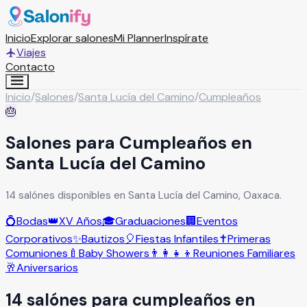
Inicio
Explorar salones
Mi Planner
Inspírate
Viajes
Contacto
Inicio
/
Salones
/
Santa Lucía del Camino
/
Cumpleaños
🎂
Salones para Cumpleaños en
Santa Lucía del Camino
14 salónes disponibles en Santa Lucía del Camino, Oaxaca.
💍
Bodas
👑
XV Años
🎓
Graduaciones
🏢
Eventos
Corporativos
✨
Bautizos
🎈
Fiestas Infantiles
✝️
Primeras
Comuniones
🍼
Baby Showers
👨‍👩‍👧‍👦
Reuniones Familiares
🥂
Aniversarios
14
salón
es
para
cumpleaños
en