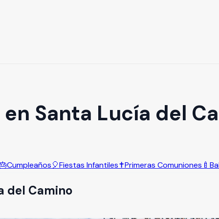
 en Santa Lucía del C
🎂
Cumpleaños
🎈
Fiestas Infantiles
✝️
Primeras Comuniones
🍼
Ba
a del Camino