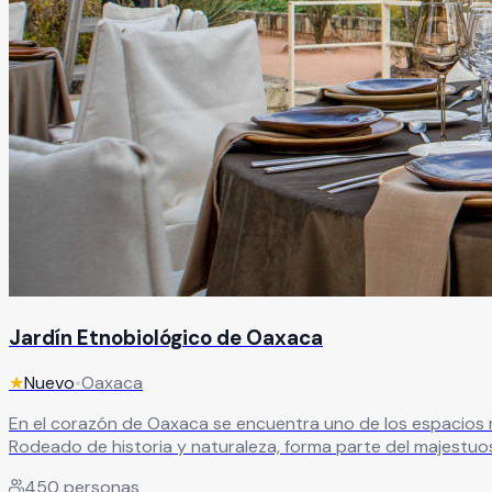
Jardín Etnobiológico de Oaxaca
★
Nuevo
•
Oaxaca
En el corazón de Oaxaca se encuentra uno de los espacios m
Rodeado de historia y naturaleza, forma parte del majestuoso Centro Cultural S
y tradición. Ha sido escenario de varias bodas de locales, nac
450
personas