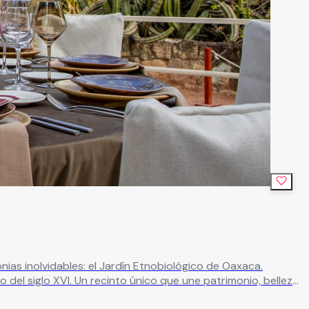
as inolvidables: el Jardín Etnobiológico de Oaxaca.
 patrimonio, belleza
relas, conciertos, festivales gastronómicos, talleres,