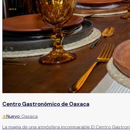
Centro Gastronómico de Oaxaca
★
Nuevo
•
Oaxaca
La magia de una atmósfera incomparable El Centro Gastronóm