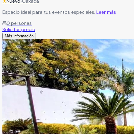
★
Nuevo
•
Oaxaca
Espacio ideal para tus eventos especiales.
Leer más
0
personas
Solicitar precio
Más información