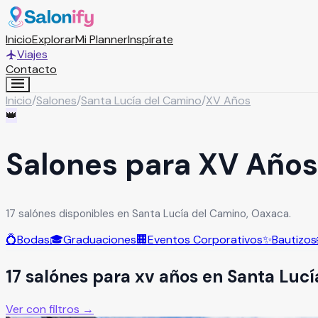
Inicio
Explorar
Mi Planner
Inspírate
Viajes
Contacto
Inicio
/
Salones
/
Santa Lucía del Camino
/
XV Años
👑
Salones para XV Años
17 salónes disponibles en Santa Lucía del Camino, Oaxaca.
💍
Bodas
🎓
Graduaciones
🏢
Eventos Corporativos
✨
Bautizos
17
salón
es
para
xv años
en
Santa Lucí
Ver con filtros →