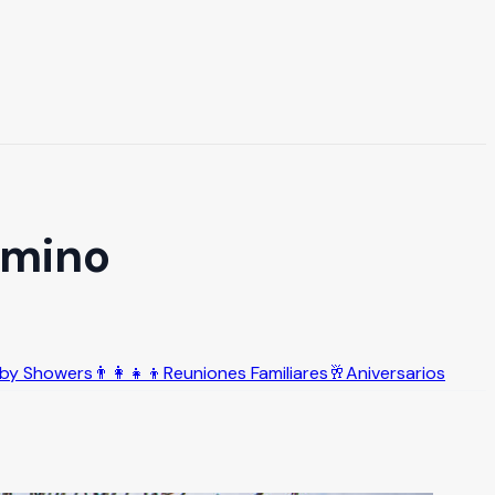
amino
by Showers
👨‍👩‍👧‍👦
Reuniones Familiares
🥂
Aniversarios