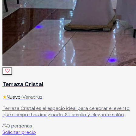
Terraza Cristal
★
Nuevo
•
Veracruz
Terraza Cristal es el espacio ideal para celebrar el evento
que siempre has imaginado. Su amplio y elegante salón
crea el ambiente perfecto para una celebración llena de
0
personas
glamour y romanticismo. Un lugar diseñado para resaltar
Solicitar precio
cada momento y hacer de tu evento una experiencia