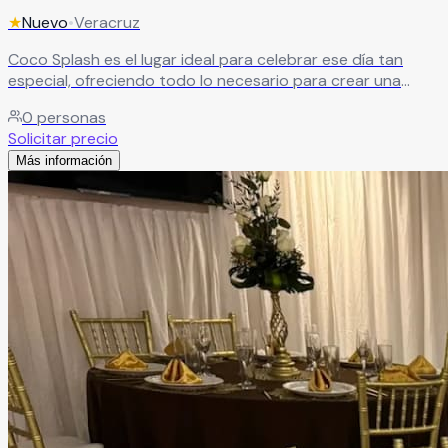
★
Nuevo
•
Veracruz
Coco Splash es el lugar ideal para celebrar ese día tan
especial, ofreciendo todo lo necesario para crear una
experiencia única para ti y tus invitados. Con instalaciones
0
personas
y servicios de calidad, este salón garantiza una
Solicitar precio
celebración memorable, donde cada detalle está pensado
Más información
para que tu evento sea todo un éxito.
Leer más