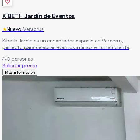
KIBETH Jardín de Eventos
★
Nuevo
•
Veracruz
Kibeth Jardín es un encantador espacio en Veracruz,
perfecto para celebrar eventos íntimos en un ambiente
acogedor y seguro. Su estilo cálido lo convierte en el lugar
0
personas
ideal para bodas y reuniones especiales con tus seres más
Solicitar precio
cercanos.
Leer más
Más información