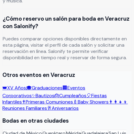
y música.
¿Cómo reservo un salón para boda en Veracruz
con Salonify?
Puedes comparar opciones disponibles directamente en
esta página, visitar el perfil de cada salón y solicitar una
reservación en línea. Salonify te permite verificar
disponibilidad en tiempo real y reservar de forma segura.
Otros eventos en
Veracruz
👑
XV Años
🎓
Graduaciones
🏢
Eventos
Corporativos
✨
Bautizos
🎂
Cumpleaños
🎈
Fiestas
Infantiles
✝️
Primeras Comuniones
🍼
Baby Showers
👨‍👩‍👧‍👦
Reuniones Familiares
🥂
Aniversarios
Bodas
en otras ciudades
Ciudad de México
Querétaro
Mérida
Guadalajara
San Luis