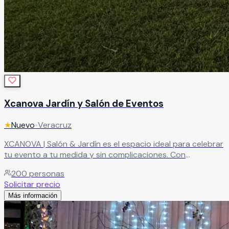
Xcanova Jardín y Salón de Eventos
★
Nuevo
•
Veracruz
XCANOVA | Salón & Jardín es el espacio ideal para celebrar
tu evento a tu medida y sin complicaciones. Con
capacidad para hasta 200 personas, combina la
200
personas
versatilidad de salón y jardín para crear el ambiente
Solicitar precio
perfecto en cada ocasión, brindándote comodidad, estilo
Más información
y una experiencia sin estrés.
Leer más