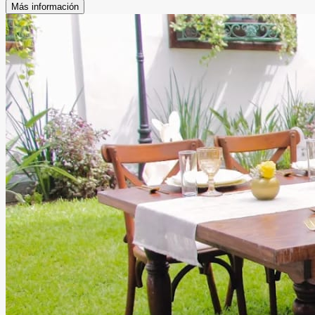
Más información
inolvidable.
Leer más