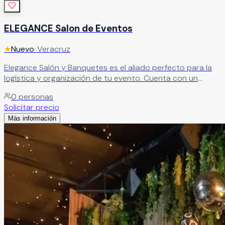
ELEGANCE Salon de Eventos
★
Nuevo
•
Veracruz
Elegance Salón y Banquetes es el aliado perfecto para la
logística y organización de tu evento. Cuenta con un
equipo de profesionales que te acompañará en cada
0
personas
etapa, cuidando todos los detalles que hacen especial una
Solicitar precio
celebración tan importante.
Leer más
Más información