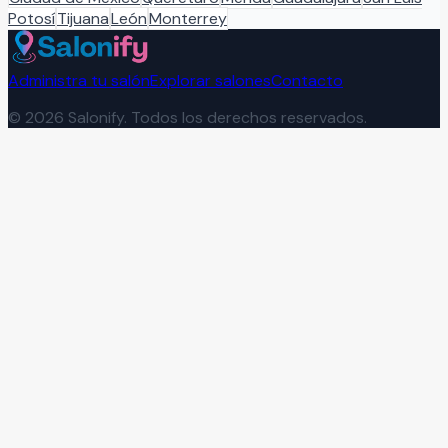
Potosí
Tijuana
León
Monterrey
Administra tu salón
Explorar salones
Contacto
©
2026
Salonify. Todos los derechos reservados.