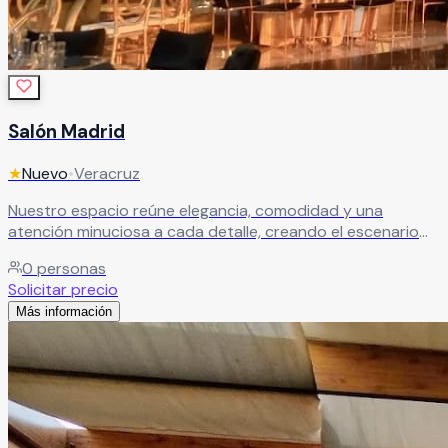
Salón Madrid
★
Nuevo
•
Veracruz
Nuestro espacio reúne elegancia, comodidad y una
atención minuciosa a cada detalle, creando el escenario
perfecto para que tu evento se convierta en una
0
personas
experiencia única e inolvidable.
Leer más
Solicitar precio
Más información