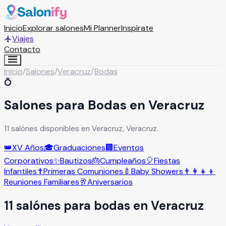
Inicio
Explorar salones
Mi Planner
Inspírate
Viajes
Contacto
Inicio
/
Salones
/
Veracruz
/
Bodas
💍
Salones para Bodas en Veracruz
11 salónes disponibles en Veracruz, Veracruz.
👑
XV Años
🎓
Graduaciones
🏢
Eventos
Corporativos
✨
Bautizos
🎂
Cumpleaños
🎈
Fiestas
Infantiles
✝️
Primeras Comuniones
🍼
Baby Showers
👨‍👩‍👧‍👦
Reuniones Familiares
🥂
Aniversarios
11
salón
es
para
bodas
en
Veracruz