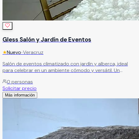
Gless Salón y Jardín de Eventos
★
Nuevo
•
Veracruz
Salón de eventos climatizado con jardín y alberca, ideal
para celebrar en un ambiente cómodo y versátil. Un
espacio perfecto para disfrutar tu evento con frescura,
0
personas
estilo y un toque especial.
Leer más
Solicitar precio
Más información