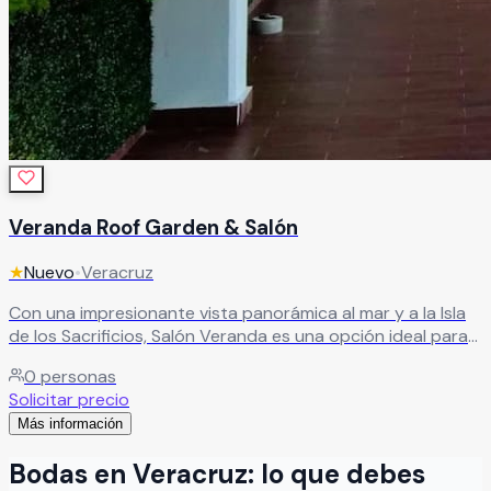
Veranda Roof Garden & Salón
★
Nuevo
•
Veracruz
Con una impresionante vista panorámica al mar y a la Isla
de los Sacrificios, Salón Veranda es una opción ideal para
celebrar eventos llenos de encanto. Su entorno
0
personas
privilegiado crea el escenario perfecto para momentos
Solicitar precio
verdaderamente especiales.
Leer más
Más información
Bodas
en
Veracruz
: lo que debes