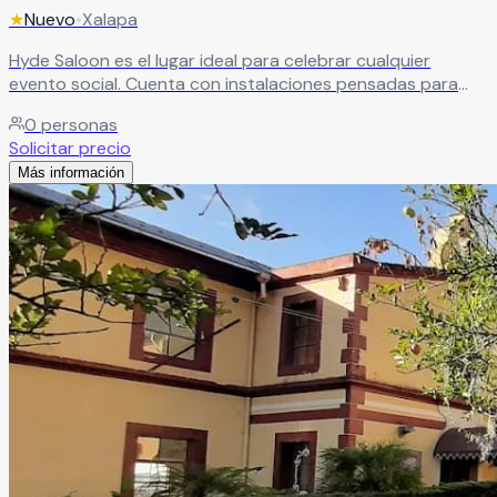
★
Nuevo
•
Xalapa
Hyde Saloon es el lugar ideal para celebrar cualquier
evento social. Cuenta con instalaciones pensadas para
crear momentos únicos y un ambiente perfecto para
0
personas
disfrutar cada instante. Su equipo de profesionales te
Solicitar precio
acompaña en todo momento, asegurando que tu
Más información
celebración se convierta en un acontecimiento
memorable, cuidado en cada detalle.
Leer más