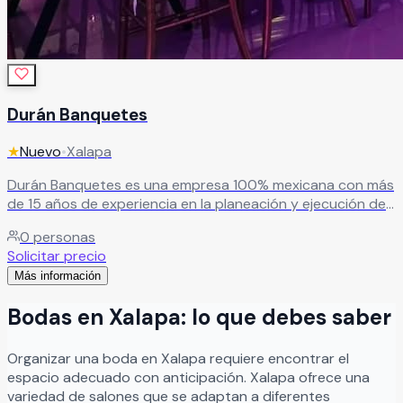
Durán Banquetes
★
Nuevo
•
Xalapa
Durán Banquetes es una empresa 100% mexicana con más
de 15 años de experiencia en la planeación y ejecución de
eventos. Su equipo se encarga de cada detalle para
0
personas
transformar tu celebración en un momento espectacular e
Solicitar precio
inolvidable. Con sede en Xalapa, Veracruz, te esperan para
Más información
hacer realidad el evento que siempre has imaginado,
brindando servicio de calidad y una experiencia que
Bodas
en
Xalapa
: lo que debes saber
quedará en tu memoria para siempre.
Leer más
Organizar
una
boda
en
Xalapa
requiere encontrar el
espacio adecuado con anticipación.
Xalapa
ofrece una
variedad de salones que se adaptan a diferentes