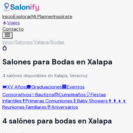
Inicio
Explorar
Mi Planner
Inspírate
Viajes
Contacto
Inicio
/
Salones
/
Xalapa
/
Bodas
💍
Salones para Bodas en Xalapa
4 salónes disponibles en Xalapa, Veracruz.
👑
XV Años
🎓
Graduaciones
🏢
Eventos
Corporativos
✨
Bautizos
🎂
Cumpleaños
🎈
Fiestas
Infantiles
✝️
Primeras Comuniones
🍼
Baby Showers
👨‍👩‍👧‍👦
Reuniones Familiares
🥂
Aniversarios
4
salón
es
para
bodas
en
Xalapa