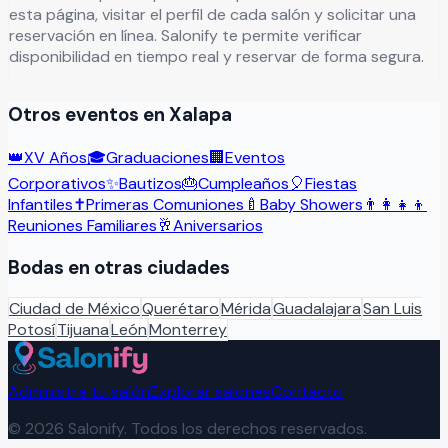
esta página, visitar el perfil de cada salón y solicitar una
reservación en línea. Salonify te permite verificar
disponibilidad en tiempo real y reservar de forma segura.
Otros eventos en
Xalapa
👑
XV Años
🎓
Graduaciones
🏢
Eventos
Corporativos
✨
Bautizos
🎂
Cumpleaños
🎈
Fiestas
Infantiles
✝️
Primeras Comuniones
🍼
Baby Showers
👨‍👩‍👧‍👦
Reuniones Familiares
🥂
Aniversarios
Bodas
en otras ciudades
Ciudad de México
Querétaro
Mérida
Guadalajara
San Luis
Potosí
Tijuana
León
Monterrey
Administra tu salón
Explorar salones
Contacto
©
2026
Salonify. Todos los derechos reservados.