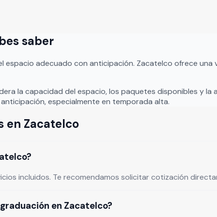
isticado y lleno de encanto para familiares y amigos.
Leer m
ebes saber
el espacio adecuado con anticipación.
Zacatelco
ofrece una 
idera la capacidad del espacio, los paquetes disponibles y la 
anticipación, especialmente en temporada alta.
s
en
Zacatelco
atelco?
vicios incluidos. Te recomendamos solicitar cotización direc
 graduación en Zacatelco?