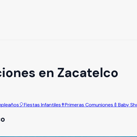
iones en Zacatelco
pleaños
🎈
Fiestas Infantiles
✝️
Primeras Comuniones
🍼
Baby Sh
co