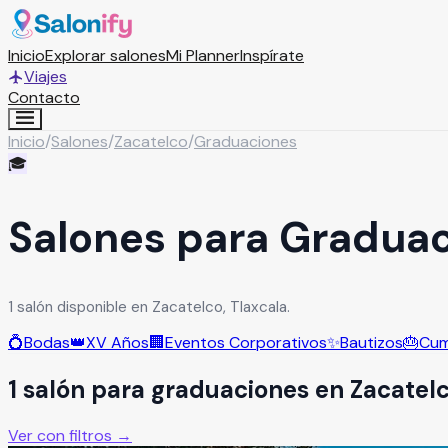
Inicio
Explorar salones
Mi Planner
Inspírate
Viajes
Contacto
Inicio
/
Salones
/
Zacatelco
/
Graduaciones
🎓
Salones para Graduac
1 salón disponible en Zacatelco, Tlaxcala.
💍
Bodas
👑
XV Años
🏢
Eventos Corporativos
✨
Bautizos
🎂
Cum
1
salón
para
graduaciones
en
Zacatel
Ver con filtros →