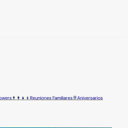
owers
👨‍👩‍👧‍👦
Reuniones Familiares
🥂
Aniversarios