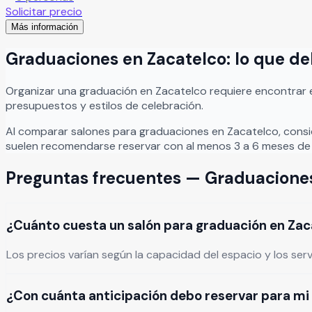
que cada celebración se convierta en un momento único, sof
Solicitar precio
Más información
Graduaciones
en
Zacatelco
: lo que d
Organizar
una
graduación
en
Zacatelco
requiere encontrar 
presupuestos y estilos de celebración.
Al comparar salones para
graduaciones
en
Zacatelco
, cons
suelen recomendarse reservar con al menos 3 a 6 meses de 
Preguntas frecuentes —
Graduacione
¿Cuánto cuesta un salón para graduación en Zac
Los precios varían según la capacidad del espacio y los ser
¿Con cuánta anticipación debo reservar para mi