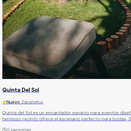
Quinta Del Sol
★
Nuevo
•
Zacatelco
Quinta del Sol es un encantador espacio para eventos diseñad
hermoso recinto ofrece el escenario perfecto para bodas, X
todos los invitados como dentro de un cuento de hadas. En Quinta del Sol cada detalle está pensado para crear experiencias memorables y totalmente personalizadas, logrando
0
personas