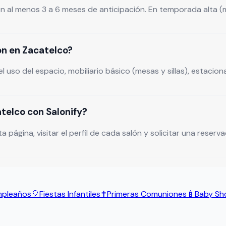
 al menos 3 a 6 meses de anticipación. En temporada alta (m
ón en Zacatelco?
l uso del espacio, mobiliario básico (mesas y sillas), estac
telco con Salonify?
ina, visitar el perfil de cada salón y solicitar una reservaci
pleaños
🎈
Fiestas Infantiles
✝️
Primeras Comuniones
🍼
Baby Sh