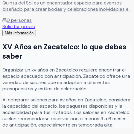
Quinta del Sol es un encantador espacio para eventos
diseñado para crear bodas y celebraciones inolvidables en
un ambiente lleno de elegancia, magia y belleza natural.
0
personas
Este hermoso recinto ofrece el escenario perfecto para
Solicitar precio
bodas, XV años, aniversarios, graduaciones y eventos
Más información
sociales especiales, brindando una atmósfera romántica
que hará sentir a todos los invitados como dentro de un
XV Años
en
Zacatelco
: lo que debes
cuento de hadas. En Quinta del Sol cada detalle está
pensado para crear experiencias memorables y
saber
totalmente personalizadas, logrando que cada
celebración se convierta en un momento único,
Organizar
un
xv años
en
Zacatelco
requiere encontrar el
sofisticado y lleno de encanto para familiares y amigos.
espacio adecuado con anticipación.
Zacatelco
ofrece una
Leer más
variedad de salones que se adaptan a diferentes
presupuestos y estilos de celebración.
Al comparar salones para
xv años
en
Zacatelco
, considera
la capacidad del espacio, los paquetes disponibles y la
accesibilidad para tus invitados. Los salones en
Zacatelco
suelen recomendarse reservar con al menos 3 a 6 meses
de anticipación, especialmente en temporada alta.