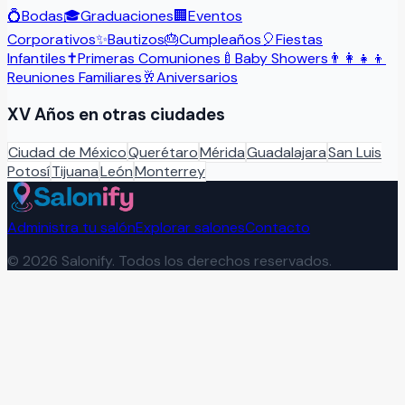
💍
Bodas
🎓
Graduaciones
🏢
Eventos
Corporativos
✨
Bautizos
🎂
Cumpleaños
🎈
Fiestas
Infantiles
✝️
Primeras Comuniones
🍼
Baby Showers
👨‍👩‍👧‍👦
Reuniones Familiares
🥂
Aniversarios
XV Años
en otras ciudades
Ciudad de México
Querétaro
Mérida
Guadalajara
San Luis
Potosí
Tijuana
León
Monterrey
Administra tu salón
Explorar salones
Contacto
©
2026
Salonify. Todos los derechos reservados.