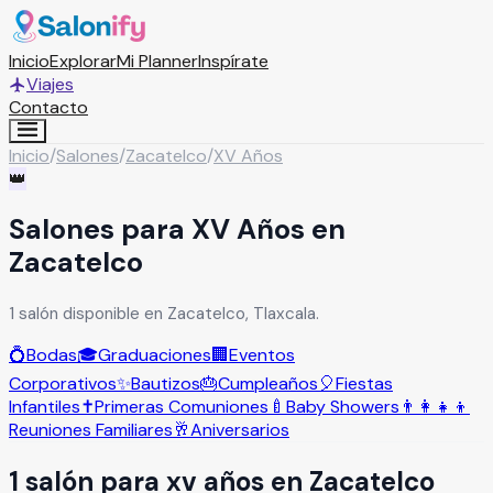
Inicio
Explorar
Mi Planner
Inspírate
Viajes
Contacto
Inicio
/
Salones
/
Zacatelco
/
XV Años
👑
Salones para XV Años en
Zacatelco
1 salón disponible en Zacatelco, Tlaxcala.
💍
Bodas
🎓
Graduaciones
🏢
Eventos
Corporativos
✨
Bautizos
🎂
Cumpleaños
🎈
Fiestas
Infantiles
✝️
Primeras Comuniones
🍼
Baby Showers
👨‍👩‍👧‍👦
Reuniones Familiares
🥂
Aniversarios
1
salón
para
xv años
en
Zacatelco