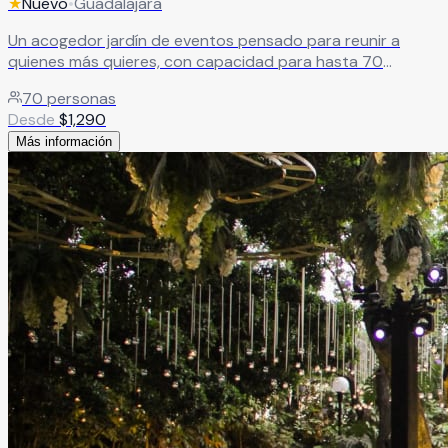
★
Nuevo
•
Guadalajara
Un acogedor jardín de eventos pensado para reunir a
quienes más quieres, con capacidad para hasta 70
personas y una atención cercana y de excelencia.
70
personas
Alimentos de calidad y un ambiente íntimo que convierte
Desde
$
1,290
cada celebración en un momento verdaderamente
Más información
memorable.
Leer más