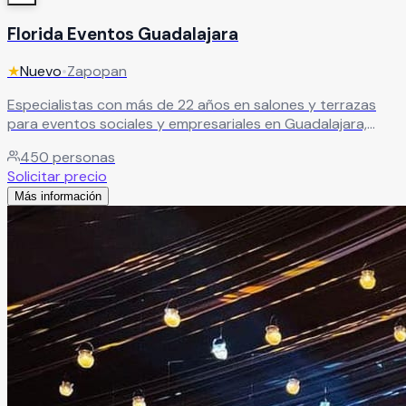
Florida Eventos Guadalajara
★
Nuevo
•
Zapopan
Especialistas con más de 22 años en salones y terrazas
para eventos sociales y empresariales en Guadalajara,
Zapopan, Tonalá y Tlaquepaque. Cientos de clientes
450
personas
satisfechos.
Leer más
Solicitar precio
Más información