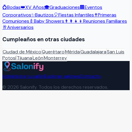
💍
Bodas
👑
XV Años
🎓
Graduaciones
🏢
Eventos
Corporativos
✨
Bautizos
🎈
Fiestas Infantiles
✝️
Primeras
Comuniones
🍼
Baby Showers
👨‍👩‍👧‍👦
Reuniones Familiares
🥂
Aniversarios
Cumpleaños
en otras ciudades
Ciudad de México
Querétaro
Mérida
Guadalajara
San Luis
Potosí
Tijuana
León
Monterrey
Administra tu salón
Explorar salones
Contacto
©
2026
Salonify. Todos los derechos reservados.