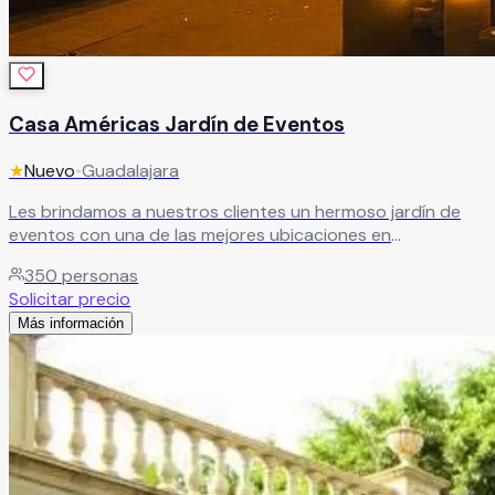
Casa Américas Jardín de Eventos
★
Nuevo
•
Guadalajara
Les brindamos a nuestros clientes un hermoso jardín de
eventos con una de las mejores ubicaciones en
Guadalajara, magníficas instalaciones que aseguran la
350
personas
completa comodidad de nuestros clientes y sus invitados,
Solicitar precio
sin tener que salir de la ciudad. Es el escenario perfecto
Más información
para dar vida a sus emociones.
Leer más