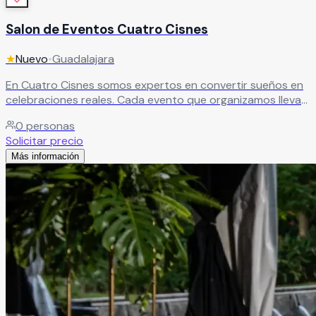
Salon de Eventos Cuatro Cisnes
★
Nuevo
•
Guadalajara
En Cuatro Cisnes somos expertos en convertir sueños en
celebraciones reales. Cada evento que organizamos lleva
el sello de un equipo apasionado y dedicado a que cada
0
personas
detalle sea exactamente como lo imaginaste.
Leer más
Solicitar precio
Más información