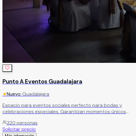
Punto A Eventos Guadalajara
★
Nuevo
•
Guadalajara
Espacio para eventos sociales perfecto para bodas y
celebraciones especiales. Garantizan momentos únicos
para compartir con familia y amigos que quedan marcados
320
personas
para siempre.
Leer más
Solicitar precio
Más información