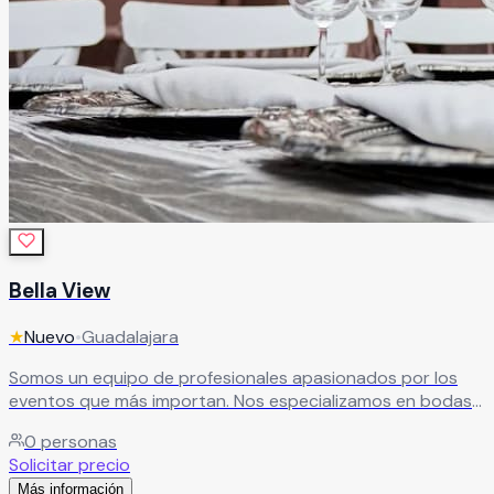
Bella View
★
Nuevo
•
Guadalajara
Somos un equipo de profesionales apasionados por los
eventos que más importan. Nos especializamos en bodas
y XV años, y ponemos toda nuestra experiencia y
0
personas
dedicación para que tu celebración sea exactamente
Solicitar precio
como la soñaste — o mejor.
Leer más
Más información