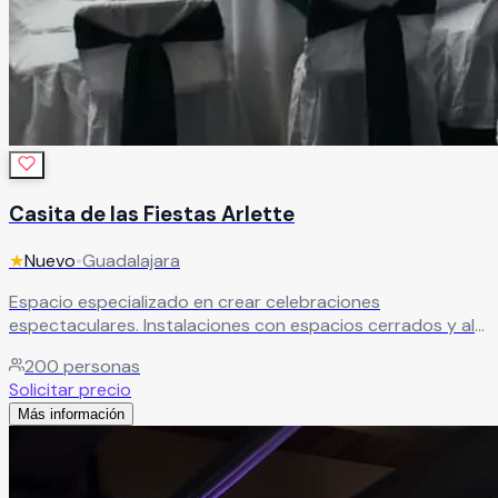
Casita de las Fiestas Arlette
★
Nuevo
•
Guadalajara
Espacio especializado en crear celebraciones
espectaculares. Instalaciones con espacios cerrados y al
aire libre para bodas económicas con servicios
200
personas
personalizados de calidad.
Leer más
Solicitar precio
Más información