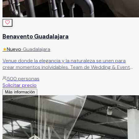
Benavento Guadalajara
★
Nuevo
•
Guadalajara
Venue donde la elegancia y la naturaleza se unen para
crear momentos inolvidables. Team de Wedding & Event
Planners desde la conceptualización hasta el gran día.
500
personas
Cada rincón diseñado para impresionar.
Leer más
Solicitar precio
Más información