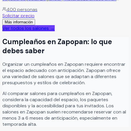
espacio único con el mejor equipo de profesionales
400
personas
comprometidos.
Leer más
Solicitar precio
Más información
Ver todos los salones →
Cumpleaños
en
Zapopan
: lo que
debes saber
Organizar
un
cumpleaños
en
Zapopan
requiere encontrar
el espacio adecuado con anticipación.
Zapopan
ofrece
una variedad de salones que se adaptan a diferentes
presupuestos y estilos de celebración.
Al comparar salones para
cumpleaños
en
Zapopan
,
considera la capacidad del espacio, los paquetes
disponibles y la accesibilidad para tus invitados. Los
salones en
Zapopan
suelen recomendarse reservar con al
menos 3 a 6 meses de anticipación, especialmente en
temporada alta.