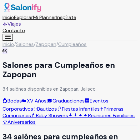
Inicio
Explorar
Mi Planner
Inspírate
Viajes
Contacto
Inicio
/
Salones
/
Zapopan
/
Cumpleaños
🎂
Salones para Cumpleaños en
Zapopan
34 salónes disponibles en Zapopan, Jalisco.
💍
Bodas
👑
XV Años
🎓
Graduaciones
🏢
Eventos
Corporativos
✨
Bautizos
🎈
Fiestas Infantiles
✝️
Primeras
Comuniones
🍼
Baby Showers
👨‍👩‍👧‍👦
Reuniones Familiares
🥂
Aniversarios
34
salón
es
para
cumpleaños
en