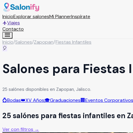
Inicio
Explorar salones
Mi Planner
Inspírate
Viajes
Contacto
Inicio
/
Salones
/
Zapopan
/
Fiestas Infantiles
🎈
Salones para Fiestas 
25 salónes disponibles en Zapopan, Jalisco.
💍
Bodas
👑
XV Años
🎓
Graduaciones
🏢
Eventos Corporativo
25
salón
es
para
fiestas infantiles
en
Z
Ver con filtros →