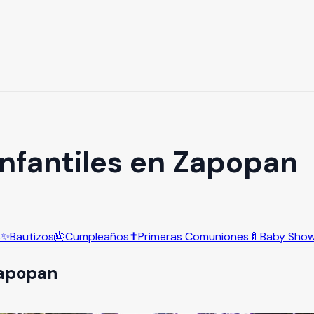
Infantiles en Zapopan
s
✨
Bautizos
🎂
Cumpleaños
✝️
Primeras Comuniones
🍼
Baby Sho
apopan