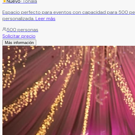
★
Nuevo
•
Tonalá
Espacio perfecto para eventos con capacidad para 500 per
personalizada.
Leer más
500
personas
Solicitar precio
Más información