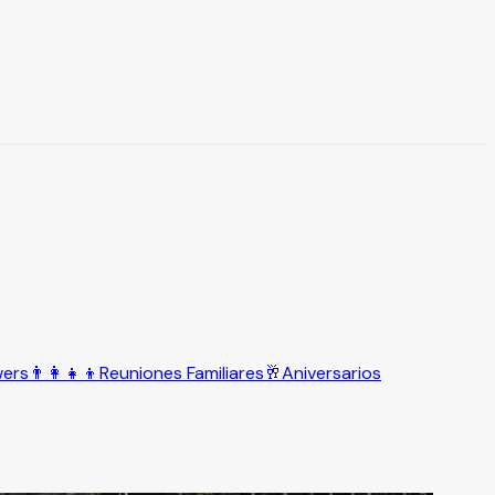
wers
👨‍👩‍👧‍👦
Reuniones Familiares
🥂
Aniversarios