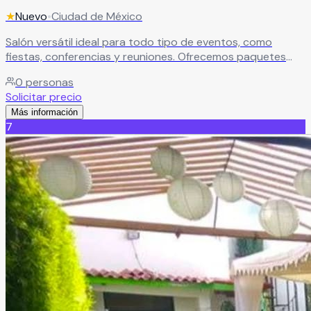
★
Nuevo
•
Ciudad de México
Salón versátil ideal para todo tipo de eventos, como
fiestas, conferencias y reuniones. Ofrecemos paquetes
con alimentos o renta del espacio con mesas incluidas.
0
personas
Cuenta con decoración permanente, opciones de
Solicitar precio
decoración temática, salón cerrado y techado, además de
Más información
estacionamiento para mayor comodidad.
Leer más
7