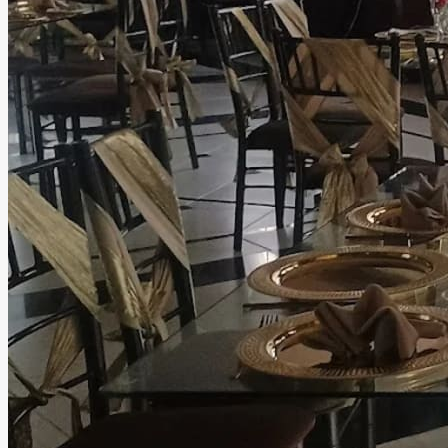
audiovisuales profesionales. Pensando en la comodidad de
todos los asistentes, contamos con estacionamiento,
servicio de valet parking, baños dobles, áreas lounge,
cocina, Wi-Fi, mobiliario completo, iluminación profesional,
sonido, DJ, barra de bebidas, catering, decoración,
personal de apoyo, seguridad y limpieza, para que tú solo
te preocupes por disfrutar. Ubicado en una zona
estratégica de Tlalnepantla, nuestro salón ofrece la
combinación ideal entre fácil acceso y la privacidad que
merece un evento especial. Más que un salón de eventos,
ofrecemos un espacio donde la tecnología, el diseño y el
mejor ambiente se unen para crear celebraciones
memorables que tus invitados recordarán mucho después
de que termine la fiesta.
Leer más