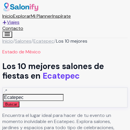
Inicio
Explorar
Mi Planner
Inspírate
Viajes
Contacto
Inicio
/
Salones
/
Ecatepec
/
Los 10 mejores
Estado de México
Los 10 mejores salones de
fiestas en
Ecatepec
📍
Buscar
Encuentra el lugar ideal para hacer de tu evento un
momento inolvidable en
Ecatepec
. Explora salones,
jardines y espacios para todo tipo de celebraciones,