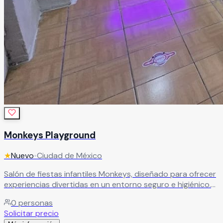
Monkeys Playground
★
Nuevo
•
Ciudad de México
Salón de fiestas infantiles Monkeys, diseñado para ofrecer
experiencias divertidas en un entorno seguro e higiénico.
Ideal para celebraciones familiares, con espacios
0
personas
pensados para la convivencia y el entretenimiento de los
Solicitar precio
niños.
Leer más