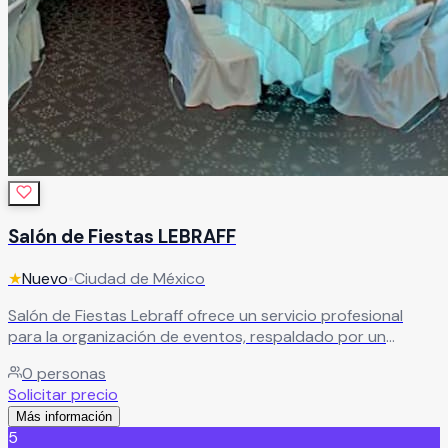
Salón de Fiestas LEBRAFF
★
Nuevo
•
Ciudad de México
Salón de Fiestas Lebraff ofrece un servicio profesional
para la organización de eventos, respaldado por un
equipo creativo e innovador. Ideal para quienes buscan
0
personas
celebraciones personalizadas, bien ejecutadas y con un
Solicitar precio
toque especial que las haga inolvidables.
Leer más
Más información
5