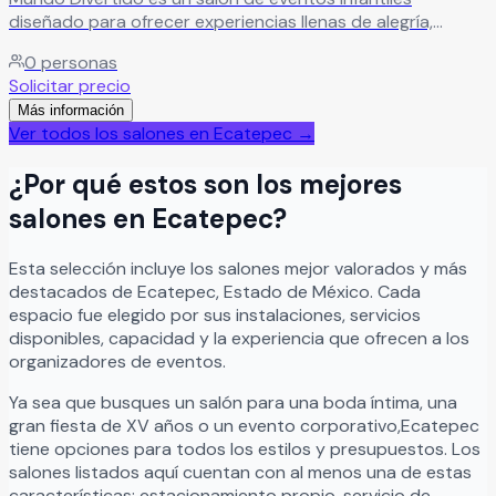
diseñado para ofrecer experiencias llenas de alegría,
donde la diversión está garantizada en cada celebración.
0
personas
Leer más
Solicitar precio
Más información
Ver todos los salones en
Ecatepec
→
¿Por qué estos son los mejores
salones en
Ecatepec
?
Esta selección incluye los salones mejor valorados y más
destacados de
Ecatepec
,
Estado de México
. Cada
espacio fue elegido por sus instalaciones, servicios
disponibles, capacidad y la experiencia que ofrecen a los
organizadores de eventos.
Ya sea que busques un salón para una boda íntima, una
gran fiesta de XV años o un evento corporativo,
Ecatepec
tiene opciones para todos los estilos y presupuestos. Los
salones listados aquí cuentan con al menos una de estas
características: estacionamiento propio, servicio de