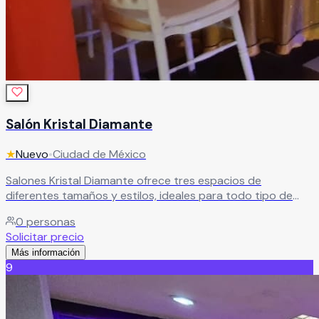
Salón Kristal Diamante
★
Nuevo
•
Ciudad de México
Salones Kristal Diamante ofrece tres espacios de
diferentes tamaños y estilos, ideales para todo tipo de
eventos. Cuenta con acceso por elevador, excelente
0
personas
ubicación, áreas amplias, zona de fumar y
Solicitar precio
estacionamiento. Además, dispone de paquetes todo
Más información
incluido a un excelente costo.
Leer más
9