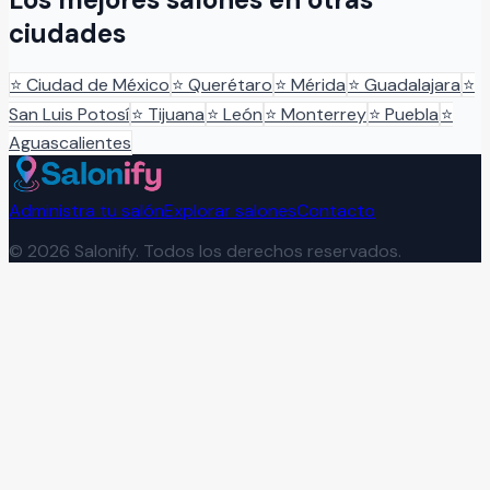
ciudades
⭐
Ciudad de México
⭐
Querétaro
⭐
Mérida
⭐
Guadalajara
⭐
San Luis Potosí
⭐
Tijuana
⭐
León
⭐
Monterrey
⭐
Puebla
⭐
Aguascalientes
Administra tu salón
Explorar salones
Contacto
©
2026
Salonify. Todos los derechos reservados.