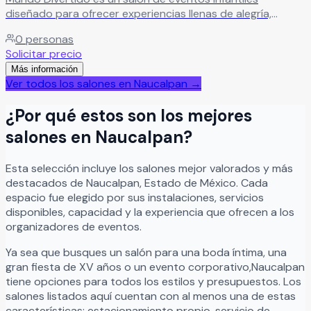
diseñado para ofrecer experiencias llenas de alegría,
donde la diversión está garantizada en cada celebración.
0
personas
Leer más
Solicitar precio
Más información
Ver todos los salones en
Naucalpan
→
¿Por qué estos son los mejores
salones en
Naucalpan
?
Esta selección incluye los salones mejor valorados y más
destacados de
Naucalpan
,
Estado de México
. Cada
espacio fue elegido por sus instalaciones, servicios
disponibles, capacidad y la experiencia que ofrecen a los
organizadores de eventos.
Ya sea que busques un salón para una boda íntima, una
gran fiesta de XV años o un evento corporativo,
Naucalpan
tiene opciones para todos los estilos y presupuestos. Los
salones listados aquí cuentan con al menos una de estas
características: estacionamiento propio, servicio de