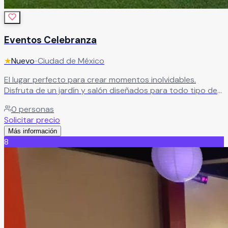
Eventos Celebranza
★
Nuevo
•
Ciudad de México
El lugar perfecto para crear momentos inolvidables.
Disfruta de un jardín y salón diseñados para todo tipo de
eventos, acompañados de un servicio de catering que
0
personas
hará de tu celebración algo especial.
Leer más
Solicitar precio
Más información
8