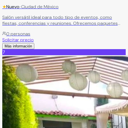
★
Nuevo
•
Ciudad de México
Salón versátil ideal para todo tipo de eventos, como
fiestas, conferencias y reuniones. Ofrecemos paquetes
con alimentos o renta del espacio con mesas incluidas.
0
personas
Cuenta con decoración permanente, opciones de
Solicitar precio
decoración temática, salón cerrado y techado, además de
Más información
estacionamiento para mayor comodidad.
Leer más
7