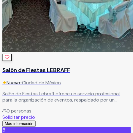
Salón de Fiestas LEBRAFF
★
Nuevo
•
Ciudad de México
Salón de Fiestas Lebraff ofrece un servicio profesional
para la organización de eventos, respaldado por un
equipo creativo e innovador. Ideal para quienes buscan
0
personas
celebraciones personalizadas, bien ejecutadas y con un
Solicitar precio
toque especial que las haga inolvidables.
Leer más
Más información
5