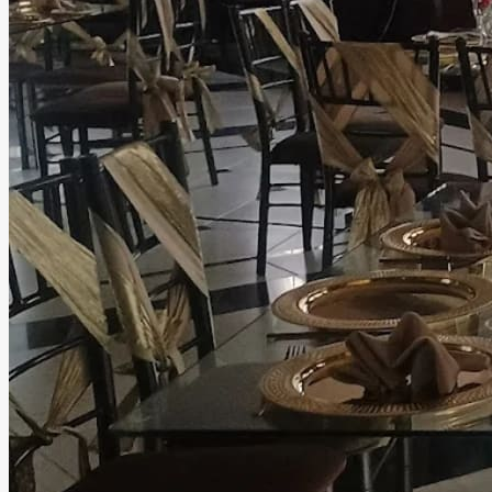
audiovisuales profesionales. Pensando en la comodidad de
todos los asistentes, contamos con estacionamiento,
servicio de valet parking, baños dobles, áreas lounge,
cocina, Wi-Fi, mobiliario completo, iluminación profesional,
sonido, DJ, barra de bebidas, catering, decoración,
personal de apoyo, seguridad y limpieza, para que tú solo
te preocupes por disfrutar. Ubicado en una zona
estratégica de Tlalnepantla, nuestro salón ofrece la
combinación ideal entre fácil acceso y la privacidad que
merece un evento especial. Más que un salón de eventos,
ofrecemos un espacio donde la tecnología, el diseño y el
mejor ambiente se unen para crear celebraciones
memorables que tus invitados recordarán mucho después
de que termine la fiesta.
Leer más