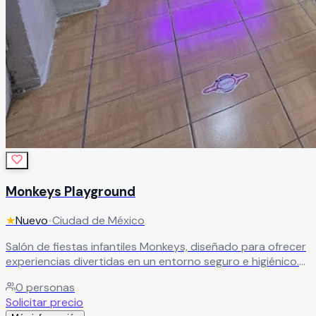
Monkeys Playground
★
Nuevo
•
Ciudad de México
Salón de fiestas infantiles Monkeys, diseñado para ofrecer
experiencias divertidas en un entorno seguro e higiénico.
Ideal para celebraciones familiares, con espacios
0
personas
pensados para la convivencia y el entretenimiento de los
Solicitar precio
niños.
Leer más