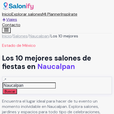
Inicio
Explorar salones
Mi Planner
Inspírate
Viajes
Contacto
Inicio
/
Salones
/
Naucalpan
/
Los 10 mejores
Estado de México
Los 10 mejores salones de
fiestas en
Naucalpan
📍
Buscar
Encuentra el lugar ideal para hacer de tu evento un
momento inolvidable en
Naucalpan
. Explora salones,
jardines y espacios para todo tipo de celebraciones,