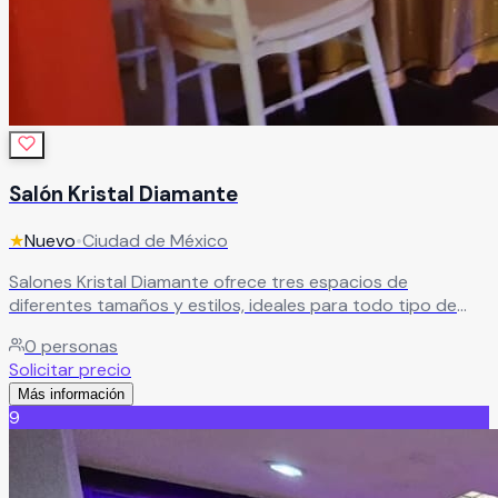
Salón Kristal Diamante
★
Nuevo
•
Ciudad de México
Salones Kristal Diamante ofrece tres espacios de
diferentes tamaños y estilos, ideales para todo tipo de
eventos. Cuenta con acceso por elevador, excelente
0
personas
ubicación, áreas amplias, zona de fumar y
Solicitar precio
estacionamiento. Además, dispone de paquetes todo
Más información
incluido a un excelente costo.
Leer más
9