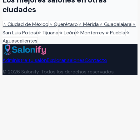
ciudades
⭐
Ciudad de México
⭐
Querétaro
⭐
Mérida
⭐
Guadalajara
⭐
San Luis Potosí
⭐
Tijuana
⭐
León
⭐
Monterrey
⭐
Puebla
⭐
Aguascalientes
Administra tu salón
Explorar salones
Contacto
©
2026
Salonify. Todos los derechos reservados.