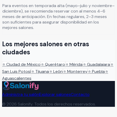
Para eventos en temporada alta (mayo–julio y noviembre–
diciembre), se recomienda reservar con al menos 4–6
meses de anticipación. En fechas regulares, 2–3 meses
son suficientes para asegurar disponibilidad en los
mejores salones.
Los mejores salones en otras
ciudades
⭐
Ciudad de México
⭐
Querétaro
⭐
Mérida
⭐
Guadalajara
⭐
San Luis Potosí
⭐
Tijuana
⭐
León
⭐
Monterrey
⭐
Puebla
⭐
Aguascalientes
Administra tu salón
Explorar salones
Contacto
©
2026
Salonify. Todos los derechos reservados.