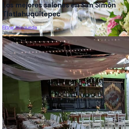
Los mejores salones en
San Simón
Tlatlahuquitepec
Filtrar búsqueda
1