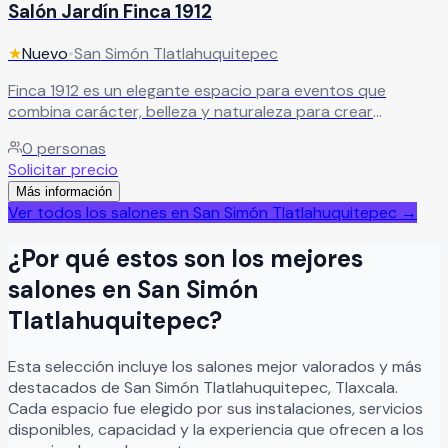
Salón Jardín Finca 1912
★
Nuevo
•
San Simón Tlatlahuquitepec
Finca 1912 es un elegante espacio para eventos que
combina carácter, belleza y naturaleza para crear
celebraciones verdaderamente inolvidables. Sus hermosas
0
personas
instalaciones y la amplitud de su jardín verde ofrecen el
Solicitar precio
escenario perfecto para bodas, XV años, aniversarios,
Más información
graduaciones y eventos sociales especiales, brindando
Ver todos los salones en
San Simón Tlatlahuquitepec
→
una atmósfera romántica y sofisticada para compartir
junto a familiares y amigos. En Finca 1912 cada celebración
¿Por qué estos son los mejores
se vive como una auténtica experiencia llena de alegría,
amor y momentos memorables, en un entorno natural y
salones en
San Simón
elegante diseñado para hacer realidad ese día tan
Tlatlahuquitepec
?
especial.
Leer más
Esta selección incluye los salones mejor valorados y más
destacados de
San Simón Tlatlahuquitepec
,
Tlaxcala
.
Cada espacio fue elegido por sus instalaciones, servicios
disponibles, capacidad y la experiencia que ofrecen a los