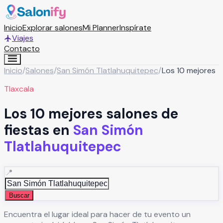
Inicio
Explorar salones
Mi Planner
Inspírate
Viajes
Contacto
Inicio
/
Salones
/
San Simón Tlatlahuquitepec
/
Los 10 mejores
Tlaxcala
Los 10 mejores salones de
fiestas en
San Simón
Tlatlahuquitepec
📍
Buscar
Encuentra el lugar ideal para hacer de tu evento un