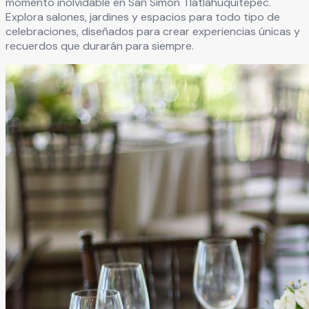
momento inolvidable en
San Simón Tlatlahuquitepec
.
Explora salones, jardines y espacios para todo tipo de
celebraciones, diseñados para crear experiencias únicas y
recuerdos que durarán para siempre.