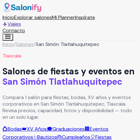
Inicio
Explorar salones
Mi Planner
Inspírate
Viajes
Contacto
Inicio
/
Salones
/
San Simón Tlatlahuquitepec
Tlaxcala
Salones de fiestas y eventos en
San Simón Tlatlahuquitepec
Compara 1 salón para fiestas, bodas, XV años y eventos
corporativos en San Simón Tlatlahuquitepec, Tlaxcala.
Revisa precios, capacidad, fotos y disponibilidad — todo
en un solo lugar.
💍
Bodas
👑
XV Años
🎓
Graduaciones
🏢
Eventos
Corporativos
✨
Bautizos
🎂
Cumpleaños
🎈
Fiestas