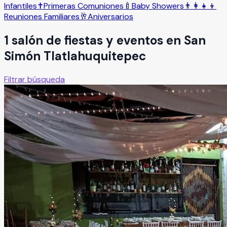
Infantiles
✝️
Primeras Comuniones
🍼
Baby Showers
👨‍👩‍👧‍👦
Reuniones Familiares
🥂
Aniversarios
1
salón
de fiestas y eventos en
San
Simón Tlatlahuquitepec
Filtrar búsqueda