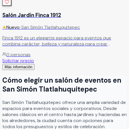
Salón Jardín Finca 1912
★
Nuevo
•
San Simón Tlatlahuquitepec
Finca 1912 es un elegante espacio para eventos que
combina carácter, belleza y naturaleza para crear
celebraciones verdaderamente inolvidables. Sus hermosas
0
personas
instalaciones y la amplitud de su jardín verde ofrecen el
Solicitar precio
escenario perfecto para bodas, XV años, aniversarios,
Más información
graduaciones y eventos sociales especiales, brindando
una atmósfera romántica y sofisticada para compartir
Cómo elegir un salón de eventos en
junto a familiares y amigos. En Finca 1912 cada celebración
se vive como una auténtica experiencia llena de alegría,
San Simón Tlatlahuquitepec
amor y momentos memorables, en un entorno natural y
elegante diseñado para hacer realidad ese día tan
San Simón Tlatlahuquitepec
ofrece una amplia variedad de
especial.
Leer más
espacios para eventos sociales y corporativos. Desde
salones clásicos en el centro hasta jardines y haciendas en
los alrededores, la ciudad cuenta con opciones para
todos los presupuestos y estilos de celebración.