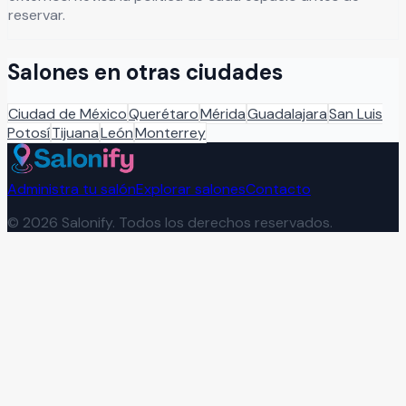
reservar.
Salones en otras ciudades
Ciudad de México
Querétaro
Mérida
Guadalajara
San Luis
Potosí
Tijuana
León
Monterrey
Administra tu salón
Explorar salones
Contacto
©
2026
Salonify. Todos los derechos reservados.