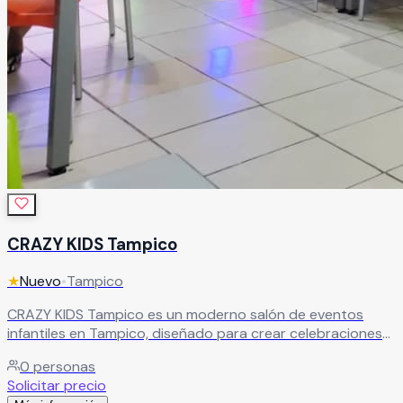
CRAZY KIDS Tampico
★
Nuevo
•
Tampico
CRAZY KIDS Tampico es un moderno salón de eventos
infantiles en Tampico, diseñado para crear celebraciones
llenas de diversión, alegría y experiencias inolvidables para
0
personas
chicos y grandes. Este espacio de vanguardia ofrece
Solicitar precio
juegos súper divertidos, instalaciones cómodas y un