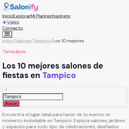
Inicio
Explorar
Mi Planner
Inspírate
Viajes
Contacto
Inicio
/
Salones
/
Tampico
/
Los 10 mejores
Tamaulipas
Los 10 mejores salones de
fiestas en
Tampico
📍
Buscar
Encuentra el lugar ideal para hacer de tu evento un
momento inolvidable en
Tampico
. Explora salones, jardines
y espacios para todo tipo de celebraciones, diseñados