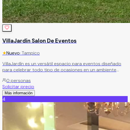
VillaJardín Salon De Eventos
★
Nuevo
•
Tampico
VillaJardín es un versátil espacio para eventos diseñado
para celebrar todo tipo de ocasiones en un ambiente
elegante, cómodo y acogedor. El recinto cuenta con área
0
personas
techada, jardín y terraza, ofreciendo espacios ideales para
Solicitar precio
bodas, XV años, aniversarios, graduaciones, cumpleaños,
Más información
reuniones familiares y eventos sociales especiales. Gracias
4
a sus diferentes áreas y ambiente adaptable, VillaJardín
brinda el escenario perfecto para crear celebraciones
memorables junto a familiares y amigos, combinando
comodidad, estilo y excelente ambiente en cada evento.
Leer más