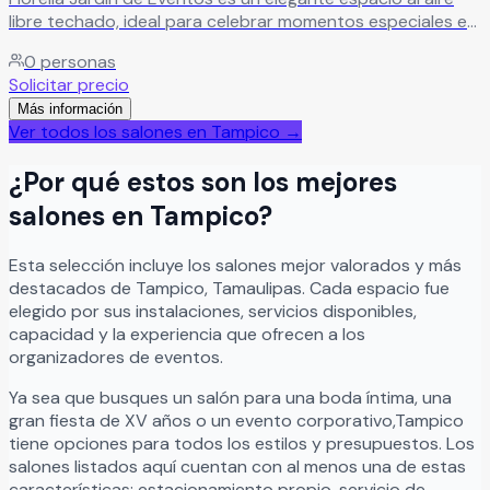
libre techado, ideal para celebrar momentos especiales en
un ambiente cómodo, versátil y lleno de encanto. El
0
personas
recinto es perfecto para bodas, XV años, aniversarios,
Solicitar precio
cumpleaños, graduaciones, reuniones familiares y eventos
Más información
sociales, ofreciendo instalaciones amplias y adaptables
Ver todos los salones en
Tampico
→
para crear celebraciones memorables junto a familiares y
amigos. Además, Fiorella Jardín de Eventos brinda entrada
¿Por qué estos son los mejores
libre de alimentos, ofreciendo mayor flexibilidad y
comodidad para personalizar cada evento según las
salones en
Tampico
?
necesidades y estilo de cada celebración.
Leer más
Esta selección incluye los salones mejor valorados y más
destacados de
Tampico
,
Tamaulipas
. Cada espacio fue
elegido por sus instalaciones, servicios disponibles,
capacidad y la experiencia que ofrecen a los
organizadores de eventos.
Ya sea que busques un salón para una boda íntima, una
gran fiesta de XV años o un evento corporativo,
Tampico
tiene opciones para todos los estilos y presupuestos. Los
salones listados aquí cuentan con al menos una de estas
características: estacionamiento propio, servicio de