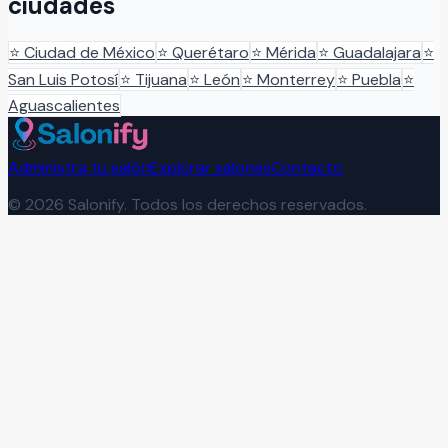
ciudades
⭐
Ciudad de México
⭐
Querétaro
⭐
Mérida
⭐
Guadalajara
⭐
San Luis Potosí
⭐
Tijuana
⭐
León
⭐
Monterrey
⭐
Puebla
⭐
Aguascalientes
Administra tu salón
Explorar salones
Contacto
©
2026
Salonify. Todos los derechos reservados.