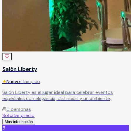
Salón Liberty
★
Nuevo
•
Tampico
Salón Liberty es el lugar ideal para celebrar eventos
especiales con elegancia, distinción y un ambiente
inolvidable. Este exclusivo salón de eventos ofrece el
0
personas
escenario perfecto para bodas, XV años, aniversarios,
Solicitar precio
graduaciones, reuniones familiares y celebraciones
Más información
sociales, brindando instalaciones cómodas y una
5
atmósfera sofisticada para disfrutar junto a familiares y