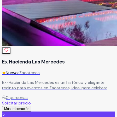
Ex Hacienda Las Mercedes
★
Nuevo
•
Zacatecas
Ex-Hacienda Las Mercedes es un histórico y elegante
recinto para eventos en Zacatecas, ideal para celebrar
bodas y momentos especiales en un ambiente lleno de
0
personas
tradición, belleza y encanto arquitectónico. Considerada
Solicitar precio
una de las primeras haciendas de la región, este exclusivo
Más información
espacio conserva la esencia histórica de sus instalaciones,
5
ofreciendo un escenario único para bodas, aniversarios,