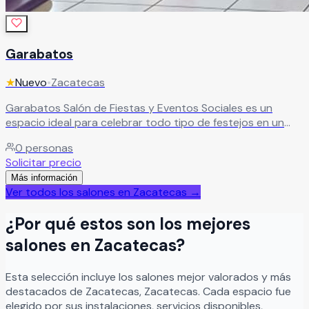
Garabatos
★
Nuevo
•
Zacatecas
Garabatos Salón de Fiestas y Eventos Sociales es un
espacio ideal para celebrar todo tipo de festejos en un
ambiente cómodo, divertido y lleno de momentos
0
personas
especiales. El recinto es perfecto para fiestas infantiles,
Solicitar precio
cumpleaños, bautizos, despedidas de soltera, baby
Más información
showers, reuniones familiares y convivencias con amigos,
Ver todos los salones en
Zacatecas
→
ofreciendo instalaciones versátiles para disfrutar cada
celebración al máximo. En Garabatos Salón de Fiestas y
¿Por qué estos son los mejores
Eventos Sociales cada evento se convierte en una
experiencia memorable, creando el ambiente ideal para
salones en
Zacatecas
?
compartir alegría y grandes momentos junto a sus seres
queridos.
Leer más
Esta selección incluye los salones mejor valorados y más
destacados de
Zacatecas
,
Zacatecas
. Cada espacio fue
elegido por sus instalaciones, servicios disponibles,