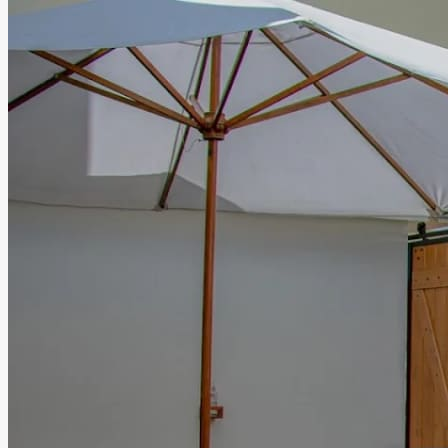
graduaciones y eventos sociales inolvidables. La hacienda
cuenta con una hermosa casa del siglo XIX con patio
central, creando una atmósfera sofisticada y romántica
perfecta para compartir junto a familiares y amigos. En Ex-
Hacienda Las Mercedes la historia y la elegancia se unen
para brindar celebraciones memorables en un entorno
lleno de carácter y distinción.
Leer más