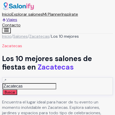
Inicio
Explorar salones
Mi Planner
Inspírate
Viajes
Contacto
Inicio
/
Salones
/
Zacatecas
/
Los 10 mejores
Zacatecas
Los 10 mejores salones de
fiestas en
Zacatecas
📍
Buscar
Encuentra el lugar ideal para hacer de tu evento un
momento inolvidable en
Zacatecas
. Explora salones,
jardines y espacios para todo tipo de celebraciones,