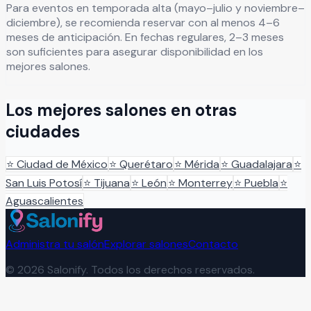
Para eventos en temporada alta (mayo–julio y noviembre–
diciembre), se recomienda reservar con al menos 4–6
meses de anticipación. En fechas regulares, 2–3 meses
son suficientes para asegurar disponibilidad en los
mejores salones.
Los mejores salones en otras
ciudades
⭐
Ciudad de México
⭐
Querétaro
⭐
Mérida
⭐
Guadalajara
⭐
San Luis Potosí
⭐
Tijuana
⭐
León
⭐
Monterrey
⭐
Puebla
⭐
Aguascalientes
Administra tu salón
Explorar salones
Contacto
©
2026
Salonify. Todos los derechos reservados.