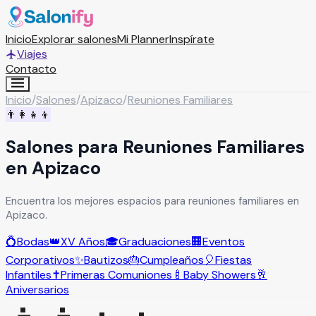
Inicio
Explorar salones
Mi Planner
Inspírate
Viajes
Contacto
Inicio
/
Salones
/
Apizaco
/
Reuniones Familiares
👨‍👩‍👧‍👦
Salones para Reuniones Familiares
en Apizaco
Encuentra los mejores espacios para reuniones familiares en
Apizaco.
💍
Bodas
👑
XV Años
🎓
Graduaciones
🏢
Eventos
Corporativos
✨
Bautizos
🎂
Cumpleaños
🎈
Fiestas
Infantiles
✝️
Primeras Comuniones
🍼
Baby Showers
🥂
Aniversarios