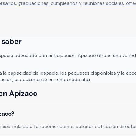
s que permanecerán para siempre en la memoria de sus invita
s saber
espacio adecuado con anticipación.
Apizaco
ofrece una varied
a la capacidad del espacio, los paquetes disponibles y la acce
ación, especialmente en temporada alta.
en
Apizaco
izaco?
vicios incluidos. Te recomendamos solicitar cotización direc