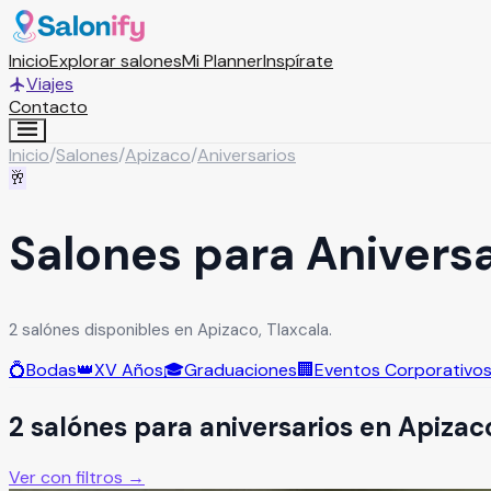
Inicio
Explorar salones
Mi Planner
Inspírate
Viajes
Contacto
Inicio
/
Salones
/
Apizaco
/
Aniversarios
🥂
Salones para Anivers
2 salónes disponibles en Apizaco, Tlaxcala.
💍
Bodas
👑
XV Años
🎓
Graduaciones
🏢
Eventos Corporativo
2
salón
es
para
aniversarios
en
Apizac
Ver con filtros →