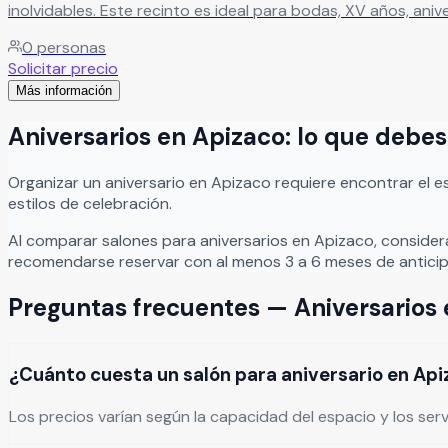
inolvidables. Este recinto es ideal para bodas, XV años, aniversarios, graduaciones, cumpleaños y reuniones sociales, ofreciendo instalaciones cómodas y una atmósfera perfecta
para compartir junto a familiares y amigos. En Casa Carrión cada evento cuenta una historia única, y su equipo se dedica a cuidar cada detalle para crear experiencias memorables
0
personas
llenas de alegría, excelente atención y momentos especiale
Solicitar precio
Más información
Aniversarios
en
Apizaco
: lo que debe
Organizar
un
aniversario
en
Apizaco
requiere encontrar el 
estilos de celebración.
Al comparar salones para
aniversarios
en
Apizaco
, consider
recomendarse reservar con al menos 3 a 6 meses de anticip
Preguntas frecuentes —
Aniversarios
¿Cuánto cuesta un salón para aniversario en Ap
Los precios varían según la capacidad del espacio y los ser