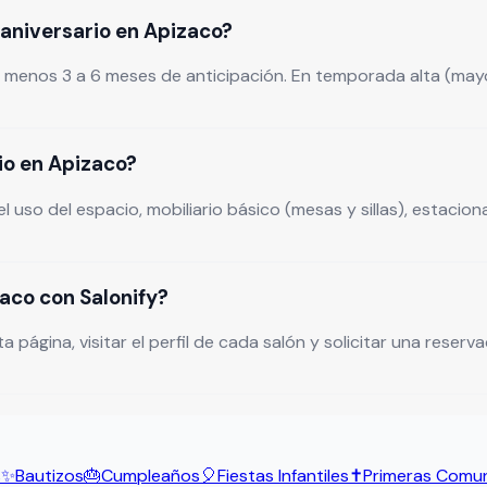
aniversario en Apizaco?
l menos 3 a 6 meses de anticipación. En temporada alta (mayo
io en Apizaco?
l uso del espacio, mobiliario básico (mesas y sillas), estac
aco con Salonify?
ina, visitar el perfil de cada salón y solicitar una reservaci
s
✨
Bautizos
🎂
Cumpleaños
🎈
Fiestas Infantiles
✝️
Primeras Comu