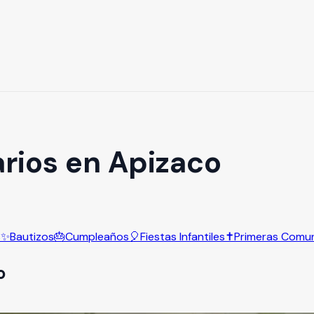
arios en Apizaco
s
✨
Bautizos
🎂
Cumpleaños
🎈
Fiestas Infantiles
✝️
Primeras Comu
o