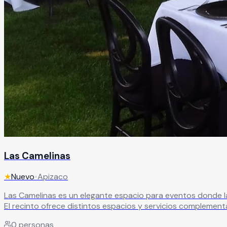
Las Camelinas
★
Nuevo
•
Apizaco
Las Camelinas es un elegante espacio para eventos donde la
El recinto ofrece distintos espacios y servicios complement
adaptándose a las necesidades de cada celebración. Gracias a sus excelentes instalaciones, destacada gastronomía y servicio de primer nivel, Las Camelinas convierte cada evento
0
personas