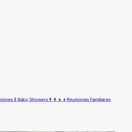
niones
🍼
Baby Showers
👨‍👩‍👧‍👦
Reuniones Familiares