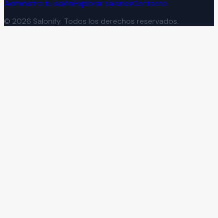
Administra tu salón
Explorar salones
Contacto
©
2026
Salonify. Todos los derechos reservados.