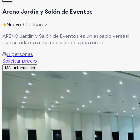
Areno Jardín y Salón de Eventos
★
Nuevo
•
Cd. Juárez
ARENO Jardín y Salón de Eventos es un espacio versátil
que se adapta a tus necesidades para crear
celebraciones a tu medida. Ideal para bodas, XV años y
0
personas
eventos sociales, combina áreas de jardín y salón para
Solicitar precio
ofrecer una experiencia única y personalizada.
Leer más
Más información