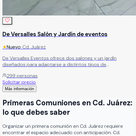
De Versalles Salón y Jardín de eventos
★
Nuevo
•
Cd. Juárez
De Versalles Eventos ofrece dos salones y un jardín
diseñados para adaptarse a distintos tipos de
celebraciones. Sus espacios versátiles permiten realizar
299
personas
desde bodas íntimas hasta quinceañeras y eventos
Solicitar precio
corporativos elegantes, con capacidad para 150 a 300
Más información
invitados, brindando comodidad y un ambiente ideal para
cada ocasión.
Leer más
Primeras Comuniones
en
Cd. Juárez
:
lo que debes saber
Organizar
un
primera comunión
en
Cd. Juárez
requiere
encontrar el espacio adecuado con anticipación.
Cd.