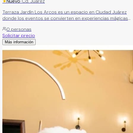
★
Nuevo
•
Cd. Juárez
Terraza Jardín Los Arcos es un espacio en Ciudad Juárez
donde los eventos se convierten en experiencias mágicas.
Sus hermosas instalaciones y ambiente al aire libre lo
0
personas
hacen ideal para celebrar bodas, XV años y momentos
Solicitar precio
especiales en un entorno elegante y memorable.
Leer más
Más información