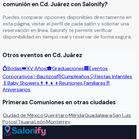
comunión en Cd. Juárez con Salonify?
Puedes comparar opciones disponibles directamente en
esta página, visitar el perfil de cada salón y solicitar una
reservación en línea. Salonify te permite verificar
disponibilidad en tiempo real y reservar de forma segura.
Otros eventos en
Cd. Juárez
💍
Bodas
👑
XV Años
🎓
Graduaciones
🏢
Eventos
Corporativos
✨
Bautizos
🎂
Cumpleaños
🎈
Fiestas Infantiles
🍼
Baby Showers
👨‍👩‍👧‍👦
Reuniones Familiares
🥂
Aniversarios
Primeras Comuniones
en otras ciudades
Ciudad de México
Querétaro
Mérida
Guadalajara
San Luis
Potosí
Tijuana
León
Monterrey