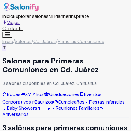
Inicio
Explorar salones
Mi Planner
Inspírate
Viajes
Contacto
Inicio
/
Salones
/
Cd. Juárez
/
Primeras Comuniones
✝️
Salones para Primeras
Comuniones en Cd. Juárez
3 salónes disponibles en Cd. Juárez, Chihuahua.
💍
Bodas
👑
XV Años
🎓
Graduaciones
🏢
Eventos
Corporativos
✨
Bautizos
🎂
Cumpleaños
🎈
Fiestas Infantiles
🍼
Baby Showers
👨‍👩‍👧‍👦
Reuniones Familiares
🥂
Aniversarios
3
salón
es
para
primeras comuniones