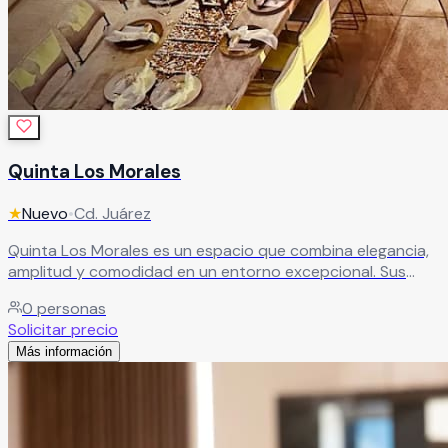
Quinta Los Morales
★
Nuevo
•
Cd. Juárez
Quinta Los Morales es un espacio que combina elegancia,
amplitud y comodidad en un entorno excepcional. Sus
majestuosas instalaciones y cada uno de sus rincones
0
personas
están diseñados para crear eventos mágicos, ideales para
Solicitar precio
bodas, XV años y celebraciones especiales que dejarán
Más información
huella en todos los invitados.
Leer más