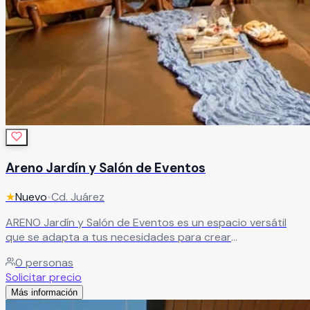
Areno Jardín y Salón de Eventos
★
Nuevo
•
Cd. Juárez
ARENO Jardín y Salón de Eventos es un espacio versátil
que se adapta a tus necesidades para crear
celebraciones a tu medida. Ideal para bodas, XV años y
0
personas
eventos sociales, combina áreas de jardín y salón para
Solicitar precio
ofrecer una experiencia única y personalizada.
Leer más
Más información