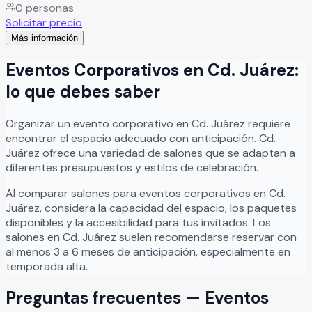
0
personas
adecuada permiten crear un escenario inolvidable,
Solicitar precio
perfecto para vivir un día tan especial con comodidad y
Más información
estilo.
Leer más
Eventos Corporativos
en
Cd. Juárez
:
lo que debes saber
Organizar
un
evento corporativo
en
Cd. Juárez
requiere
encontrar el espacio adecuado con anticipación.
Cd.
Juárez
ofrece una variedad de salones que se adaptan a
diferentes presupuestos y estilos de celebración.
Al comparar salones para
eventos corporativos
en
Cd.
Juárez
, considera la capacidad del espacio, los paquetes
disponibles y la accesibilidad para tus invitados. Los
salones en
Cd. Juárez
suelen recomendarse reservar con
al menos 3 a 6 meses de anticipación, especialmente en
temporada alta.
Preguntas frecuentes —
Eventos