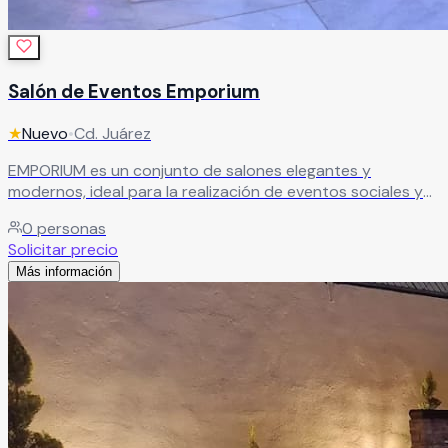
Salón de Eventos Emporium
★
Nuevo
•
Cd. Juárez
EMPORIUM es un conjunto de salones elegantes y
modernos, ideal para la realización de eventos sociales y
corporativos. Especialistas en la creación de experiencias
0
personas
memorables, ofrecen espacios versátiles para bodas, XV
Solicitar precio
años, despedidas de soltera, baby showers, bautizos,
Más información
aniversarios y cumpleaños, con atención profesional en
cada detalle.
Leer más