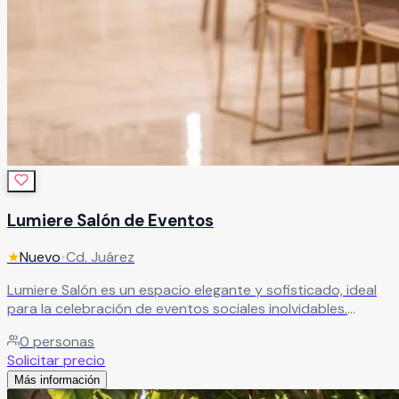
Lumiere Salón de Eventos
★
Nuevo
•
Cd. Juárez
Lumiere Salón es un espacio elegante y sofisticado, ideal
para la celebración de eventos sociales inolvidables.
Cuenta con todo lo necesario para crear una velada
0
personas
especial, ofreciendo un ambiente distinguido perfecto
Solicitar precio
para bodas, XV años y celebraciones únicas.
Leer más
Más información