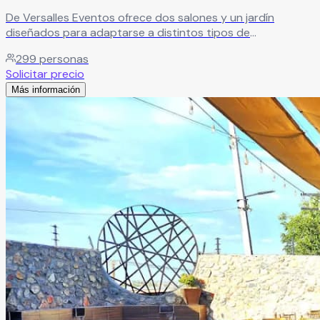
De Versalles Eventos ofrece dos salones y un jardín
diseñados para adaptarse a distintos tipos de
celebraciones. Sus espacios versátiles permiten realizar
299
personas
desde bodas íntimas hasta quinceañeras y eventos
Solicitar precio
corporativos elegantes, con capacidad para 150 a 300
Más información
invitados, brindando comodidad y un ambiente ideal para
cada ocasión.
Leer más