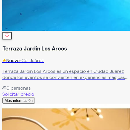
Terraza Jardín Los Arcos
★
Nuevo
•
Cd. Juárez
Terraza Jardín Los Arcos es un espacio en Ciudad Juárez
donde los eventos se convierten en experiencias mágicas.
Sus hermosas instalaciones y ambiente al aire libre lo
0
personas
hacen ideal para celebrar bodas, XV años y momentos
Solicitar precio
especiales en un entorno elegante y memorable.
Leer más
Más información