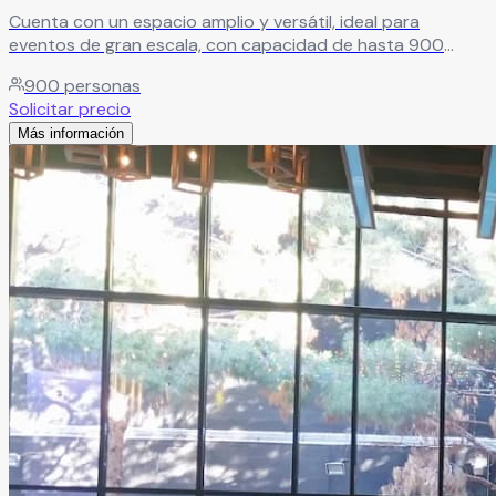
Cuenta con un espacio amplio y versátil, ideal para
eventos de gran escala, con capacidad de hasta 900
personas. Su equipo de profesionales te acompañará en
900
personas
cada etapa para hacer realidad tu evento, cuidando cada
Solicitar precio
detalle para una experiencia impecable.
Leer más
Más información