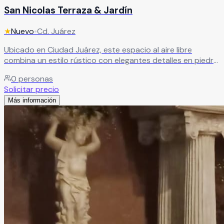
San Nicolas Terraza & Jardín
★
Nuevo
•
Cd. Juárez
Ubicado en Ciudad Juárez, este espacio al aire libre
combina un estilo rústico con elegantes detalles en piedra
y toques modernos, creando el ambiente perfecto para
0
personas
bodas y celebraciones especiales. Ideal para parejas que
Solicitar precio
buscan un entorno único y lleno de encanto.
Leer más
Más información