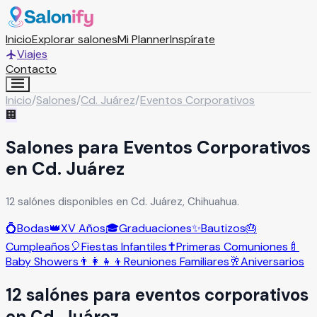
Inicio
Explorar salones
Mi Planner
Inspírate
Viajes
Contacto
Inicio
/
Salones
/
Cd. Juárez
/
Eventos Corporativos
🏢
Salones para Eventos Corporativos
en Cd. Juárez
12 salónes disponibles en Cd. Juárez, Chihuahua.
💍
Bodas
👑
XV Años
🎓
Graduaciones
✨
Bautizos
🎂
Cumpleaños
🎈
Fiestas Infantiles
✝️
Primeras Comuniones
🍼
Baby Showers
👨‍👩‍👧‍👦
Reuniones Familiares
🥂
Aniversarios
12
salón
es
para
eventos corporativos
en
Cd. Juárez