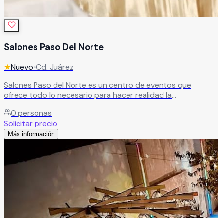
Salones Paso Del Norte
★
Nuevo
•
Cd. Juárez
Salones Paso del Norte es un centro de eventos que
ofrece todo lo necesario para hacer realidad la
celebración que siempre has imaginado. Sus elegantes
0
personas
instalaciones y su equipo profesional se encargan de
Solicitar precio
cuidar cada detalle, creando eventos espectaculares para
Más información
bodas, XV años y ocasiones especiales.
Leer más