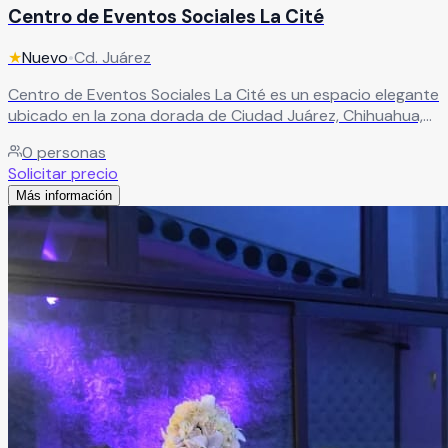
Centro de Eventos Sociales La Cité
★
Nuevo
•
Cd. Juárez
Centro de Eventos Sociales La Cité es un espacio elegante
ubicado en la zona dorada de Ciudad Juárez, Chihuahua,
reconocido por su moderna infraestructura y versatilidad.
0
personas
Cuenta con salones de distintas dimensiones y
Solicitar precio
capacidades, ideales para organizar bodas, XV años,
Más información
graduaciones, eventos empresariales y más. Su sofisticada
decoración y servicios integrales lo posicionan como una
excelente opción para celebraciones de alto nivel.
Leer más