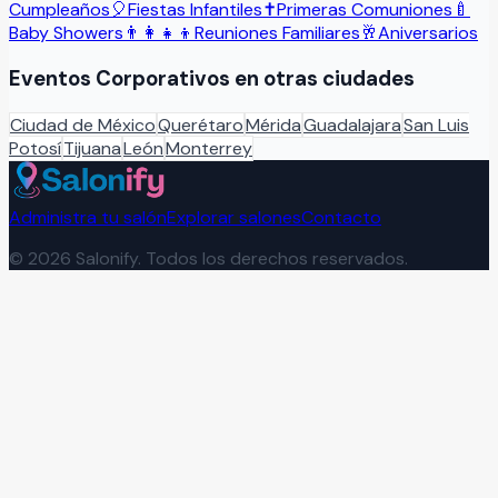
Cumpleaños
🎈
Fiestas Infantiles
✝️
Primeras Comuniones
🍼
Baby Showers
👨‍👩‍👧‍👦
Reuniones Familiares
🥂
Aniversarios
Eventos Corporativos
en otras ciudades
Ciudad de México
Querétaro
Mérida
Guadalajara
San Luis
Potosí
Tijuana
León
Monterrey
Administra tu salón
Explorar salones
Contacto
©
2026
Salonify. Todos los derechos reservados.