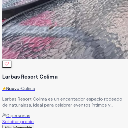
Larbas Resort Colima
★
Nuevo
•
Colima
Larbas Resort Colima es un encantador espacio rodeado
de naturaleza, ideal para celebrar eventos íntimos y
momentos especiales en un ambiente relajado y lleno de
0
personas
belleza natural. El recinto cuenta con dos terrazas con
Solicitar precio
impresionantes vistas hacia árboles y montañas, creando
Más información