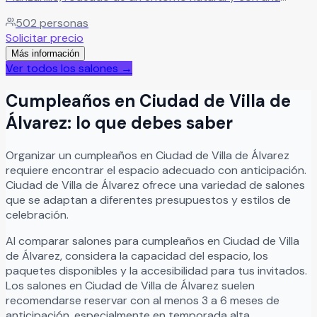
ubicación privilegiada para celebrar momentos
502
personas
inolvidables. El recinto ofrece espacios en terraza y jardín
Solicitar precio
ideales para bodas, XV años, aniversarios, graduaciones,
Más información
reuniones familiares y eventos sociales especiales,
Ver todos los salones →
combinando naturaleza, elegancia y comodidad en un
mismo lugar. Con capacidad para hasta 500 invitados,
Cumpleaños
en
Ciudad de Villa de
este espacio versátil está diseñado para crear
celebraciones memorables en un ambiente amplio,
Álvarez
: lo que debes saber
agradable y perfecto para disfrutar junto a familiares y
amigos.
Leer más
Organizar
un
cumpleaños
en
Ciudad de Villa de Álvarez
requiere encontrar el espacio adecuado con anticipación.
Ciudad de Villa de Álvarez
ofrece una variedad de salones
que se adaptan a diferentes presupuestos y estilos de
celebración.
Al comparar salones para
cumpleaños
en
Ciudad de Villa
de Álvarez
, considera la capacidad del espacio, los
paquetes disponibles y la accesibilidad para tus invitados.
Los salones en
Ciudad de Villa de Álvarez
suelen
recomendarse reservar con al menos 3 a 6 meses de
anticipación, especialmente en temporada alta.