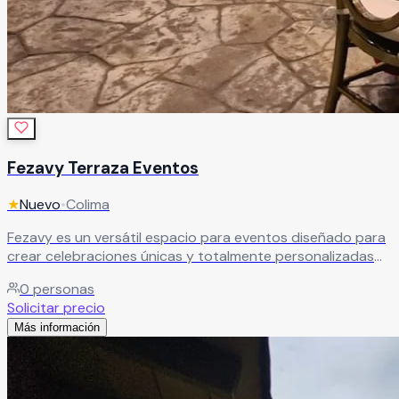
Fezavy Terraza Eventos
★
Nuevo
•
Colima
Fezavy es un versátil espacio para eventos diseñado para
crear celebraciones únicas y totalmente personalizadas
que superen todas las expectativas. Gracias a sus
0
personas
instalaciones y facilidades, este recinto es ideal para
Solicitar precio
bodas, XV años, aniversarios, graduaciones, eventos
Más información
corporativos y reuniones sociales, ofreciendo un entorno
elegante y adaptable a diferentes estilos y necesidades.
Leer más