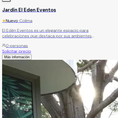
Jardín El Eden Eventos
★
Nuevo
•
Colima
El Edén Eventos es un elegante espacio para
celebraciones que destaca por sus ambientes
multifuncionales, la belleza de su arquitectura y la
0
personas
tranquilidad de sus instalaciones. El recinto cuenta con
Solicitar precio
amplios espacios interiores y exteriores ideales para
Más información
bodas, XV años, aniversarios, graduaciones, eventos
corporativos y reuniones sociales, ofreciendo un entorno
sofisticado y cómodo para crear momentos inolvidables.
Leer más