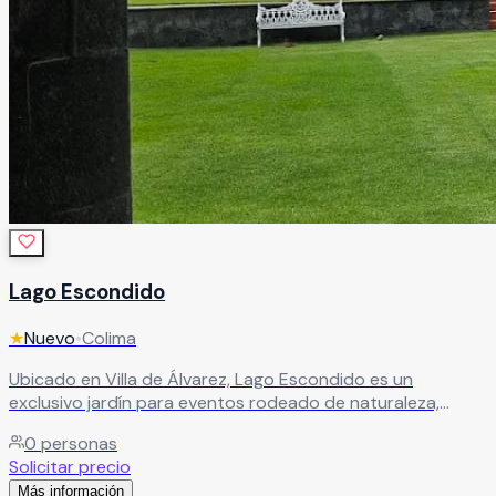
Lago Escondido
★
Nuevo
•
Colima
Ubicado en Villa de Álvarez, Lago Escondido es un
exclusivo jardín para eventos rodeado de naturaleza,
elegancia y escenarios espectaculares que crean
0
personas
celebraciones inolvidables. Este hermoso recinto combina
Solicitar precio
un maravilloso lago natural, alberca con cascada y amplias
Más información
áreas al aire libre que brindan una atmósfera sofisticada,