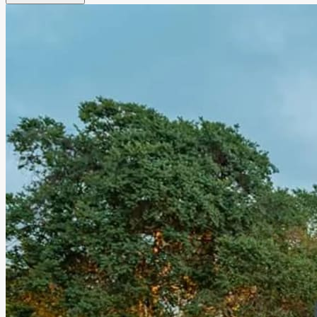
romántica y llena de encanto para bodas, XV años,
aniversarios, graduaciones y eventos sociales especiales.
Lago Escondido ofrece un entorno único donde la
naturaleza y el glamour se unen para crear experiencias
memorables junto a familiares y amigos, en un espacio
diseñado para disfrutar momentos verdaderamente
especiales.
Leer más