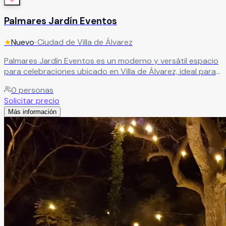
Palmares Jardín Eventos
★
Nuevo
•
Ciudad de Villa de Álvarez
Palmares Jardín Eventos es un moderno y versátil espacio
para celebraciones ubicado en Villa de Álvarez, ideal para
organizar todo tipo de eventos sociales y corporativos.
0
personas
Sus amplias instalaciones cuentan con áreas preparadas
Solicitar precio
para iluminación y sonido, zonas de descanso, bar y
Más información
servicio de catering, ofreciendo todo lo necesario para
crear experiencias memorables en eventos de diferentes
tamaños. El recinto es perfecto para bodas, XV años,
aniversarios, graduaciones, conferencias, reuniones
empresariales y convivencias sociales, brindando
comodidad, funcionalidad y una excelente ubicación.
Leer más