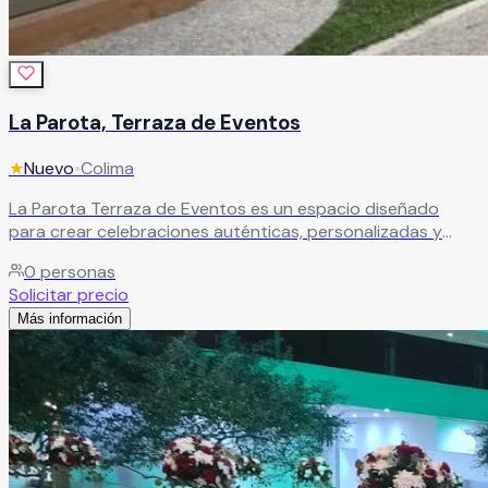
La Parota, Terraza de Eventos
★
Nuevo
•
Colima
La Parota Terraza de Eventos es un espacio diseñado
para crear celebraciones auténticas, personalizadas y
llenas de momentos memorables. Aquí cada evento se
0
personas
transforma en una experiencia única, pensada para reflejar
Solicitar precio
el estilo, esencia y personalidad de cada celebración. Su
Más información
ambiente elegante y acogedor es ideal para bodas, XV
años, aniversarios, cumpleaños, reuniones familiares y
eventos sociales especiales.
Leer más