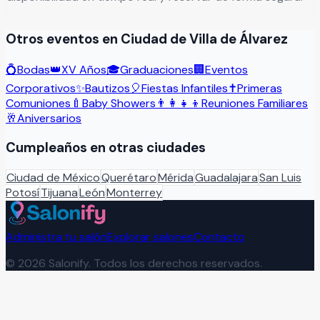
Otros eventos en
Ciudad de Villa de Álvarez
💍
Bodas
👑
XV Años
🎓
Graduaciones
🏢
Eventos
Corporativos
✨
Bautizos
🎈
Fiestas Infantiles
✝️
Primeras
Comuniones
🍼
Baby Showers
👨‍👩‍👧‍👦
Reuniones Familiares
🥂
Aniversarios
Cumpleaños
en otras ciudades
Ciudad de México
Querétaro
Mérida
Guadalajara
San Luis
Potosí
Tijuana
León
Monterrey
Administra tu salón
Explorar salones
Contacto
©
2026
Salonify. Todos los derechos reservados.