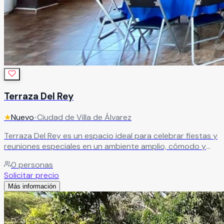
Terraza Del Rey
★
Nuevo
•
Ciudad de Villa de Álvarez
Terraza Del Rey es un espacio ideal para celebrar fiestas y
reuniones especiales en un ambiente amplio, cómodo y
con excelente ventilación. El recinto es perfecto para
0
personas
bautizos, confirmaciones, primeras comuniones, piñatas,
Solicitar precio
baby showers, cumpleaños y reuniones familiares,
Más información
ofreciendo un entorno agradable para disfrutar momentos
inolvidables junto a familiares y amigos.
Leer más