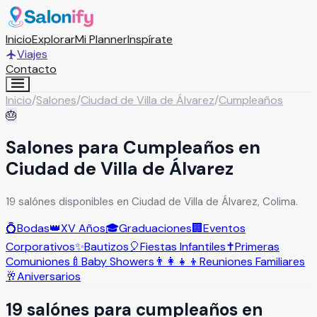
Inicio
Explorar
Mi Planner
Inspírate
Viajes
Contacto
Inicio
/
Salones
/
Ciudad de Villa de Álvarez
/
Cumpleaños
🎂
Salones para Cumpleaños en
Ciudad de Villa de Álvarez
19 salónes disponibles en Ciudad de Villa de Álvarez, Colima.
💍
Bodas
👑
XV Años
🎓
Graduaciones
🏢
Eventos
Corporativos
✨
Bautizos
🎈
Fiestas Infantiles
✝️
Primeras
Comuniones
🍼
Baby Showers
👨‍👩‍👧‍👦
Reuniones Familiares
🥂
Aniversarios
19
salón
es
para
cumpleaños
en