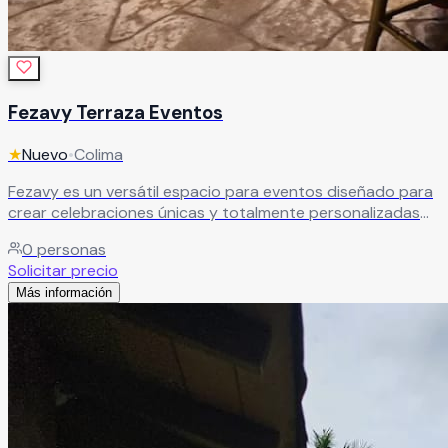
Fezavy Terraza Eventos
★
Nuevo
•
Colima
Fezavy es un versátil espacio para eventos diseñado para
crear celebraciones únicas y totalmente personalizadas
que superen todas las expectativas. Gracias a sus
0
personas
instalaciones y facilidades, este recinto es ideal para
Solicitar precio
bodas, XV años, aniversarios, graduaciones, eventos
Más información
corporativos y reuniones sociales, ofreciendo un entorno
elegante y adaptable a diferentes estilos y necesidades.
Leer más