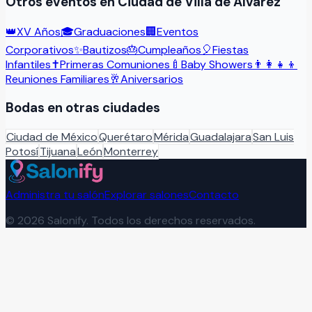
Otros eventos en
Ciudad de Villa de Álvarez
👑
XV Años
🎓
Graduaciones
🏢
Eventos
Corporativos
✨
Bautizos
🎂
Cumpleaños
🎈
Fiestas
Infantiles
✝️
Primeras Comuniones
🍼
Baby Showers
👨‍👩‍👧‍👦
Reuniones Familiares
🥂
Aniversarios
Bodas
en otras ciudades
Ciudad de México
Querétaro
Mérida
Guadalajara
San Luis
Potosí
Tijuana
León
Monterrey
Administra tu salón
Explorar salones
Contacto
©
2026
Salonify. Todos los derechos reservados.