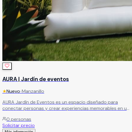
AURA | Jardín de eventos
★
Nuevo
•
Manzanillo
AURA Jardín de Eventos es un espacio diseñado para
conectar personas y crear experiencias memorables en un
ambiente elegante, moderno y rodeado de armonía. El
0
personas
recinto es ideal para celebrar eventos sociales y
Solicitar precio
empresariales como bodas, XV años, aniversarios,
Más información