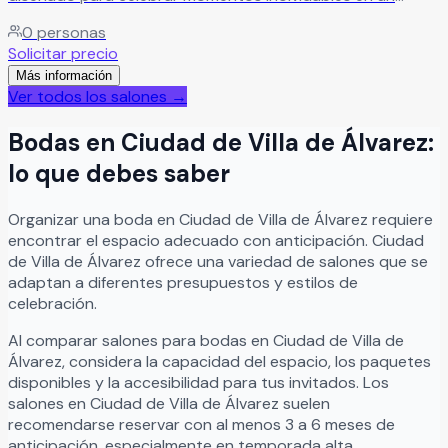
ambiente natural, elegante y lleno de tranquilidad. El
0
personas
recinto es ideal para bodas, XV años, aniversarios,
Solicitar precio
graduaciones, reuniones familiares y eventos sociales
Más información
especiales, ofreciendo instalaciones pensadas para crear
Ver todos los salones →
experiencias memorables junto a familiares y amigos. En El
Manglar nos encargamos de cuidar cada detalle para que
Bodas
en
Ciudad de Villa de Álvarez
:
disfrutes tu celebración exactamente como la imaginaste,
brindando atención personalizada, comodidad y un
lo que debes saber
entorno perfecto para vivir momentos únicos.
Leer más
Organizar
una
boda
en
Ciudad de Villa de Álvarez
requiere
encontrar el espacio adecuado con anticipación.
Ciudad
de Villa de Álvarez
ofrece una variedad de salones que se
adaptan a diferentes presupuestos y estilos de
celebración.
Al comparar salones para
bodas
en
Ciudad de Villa de
Álvarez
, considera la capacidad del espacio, los paquetes
disponibles y la accesibilidad para tus invitados. Los
salones en
Ciudad de Villa de Álvarez
suelen
recomendarse reservar con al menos 3 a 6 meses de
anticipación, especialmente en temporada alta.