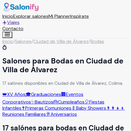
Inicio
Explorar salones
Mi Planner
Inspírate
Viajes
Contacto
Inicio
/
Salones
/
Ciudad de Villa de Álvarez
/
Bodas
💍
Salones para Bodas en Ciudad de
Villa de Álvarez
17 salónes disponibles en Ciudad de Villa de Álvarez, Colima.
👑
XV Años
🎓
Graduaciones
🏢
Eventos
Corporativos
✨
Bautizos
🎂
Cumpleaños
🎈
Fiestas
Infantiles
✝️
Primeras Comuniones
🍼
Baby Showers
👨‍👩‍👧‍👦
Reuniones Familiares
🥂
Aniversarios
17
salón
es
para
bodas
en
Ciudad de