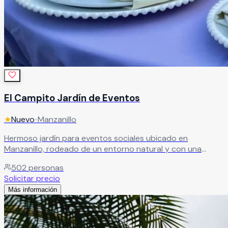
El Campito Jardín de Eventos
★
Nuevo
•
Manzanillo
Hermoso jardín para eventos sociales ubicado en
Manzanillo, rodeado de un entorno natural y con una
ubicación privilegiada para celebrar momentos
502
personas
inolvidables. El recinto ofrece espacios en terraza y jardín
Solicitar precio
ideales para bodas, XV años, aniversarios, graduaciones,
Más información
reuniones familiares y eventos sociales especiales,
combinando naturaleza, elegancia y comodidad en un
mismo lugar. Con capacidad para hasta 500 invitados,
este espacio versátil está diseñado para crear