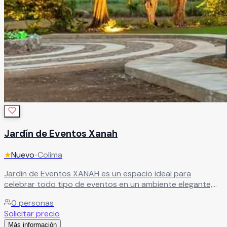
Jardín de Eventos Xanah
★
Nuevo
•
Colima
Jardín de Eventos XANAH es un espacio ideal para
celebrar todo tipo de eventos en un ambiente elegante,
cómodo y perfectamente equipado. Gracias a su
0
personas
excelente ubicación y modernas instalaciones, este
Solicitar precio
recinto es perfecto para bodas, XV años, aniversarios,
Más información
graduaciones, reuniones familiares, eventos corporativos y