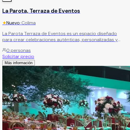
La Parota, Terraza de Eventos
★
Nuevo
•
Colima
La Parota Terraza de Eventos es un espacio diseñado
para crear celebraciones auténticas, personalizadas y
llenas de momentos memorables. Aquí cada evento se
0
personas
transforma en una experiencia única, pensada para reflejar
Solicitar precio
el estilo, esencia y personalidad de cada celebración. Su
Más información
ambiente elegante y acogedor es ideal para bodas, XV
años, aniversarios, cumpleaños, reuniones familiares y
eventos sociales especiales.
Leer más