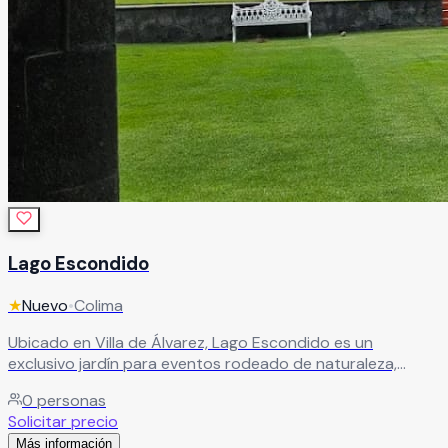
Lago Escondido
★
Nuevo
•
Colima
Ubicado en Villa de Álvarez, Lago Escondido es un
exclusivo jardín para eventos rodeado de naturaleza,
elegancia y escenarios espectaculares que crean
0
personas
celebraciones inolvidables. Este hermoso recinto combina
Solicitar precio
un maravilloso lago natural, alberca con cascada y amplias
Más información
áreas al aire libre que brindan una atmósfera sofisticada,