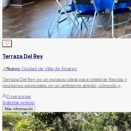
Terraza Del Rey
★
Nuevo
•
Ciudad de Villa de Álvarez
Terraza Del Rey es un espacio ideal para celebrar fiestas y
reuniones especiales en un ambiente amplio, cómodo y
con excelente ventilación. El recinto es perfecto para
0
personas
bautizos, confirmaciones, primeras comuniones, piñatas,
Solicitar precio
baby showers, cumpleaños y reuniones familiares,
Más información
ofreciendo un entorno agradable para disfrutar momentos
inolvidables junto a familiares y amigos.
Leer más