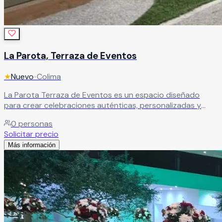
La Parota, Terraza de Eventos
★
Nuevo
•
Colima
La Parota Terraza de Eventos es un espacio diseñado
para crear celebraciones auténticas, personalizadas y
llenas de momentos memorables. Aquí cada evento se
0
personas
transforma en una experiencia única, pensada para reflejar
Solicitar precio
el estilo, esencia y personalidad de cada celebración. Su
Más información
ambiente elegante y acogedor es ideal para bodas, XV
años, aniversarios, cumpleaños, reuniones familiares y
eventos sociales especiales.
Leer más