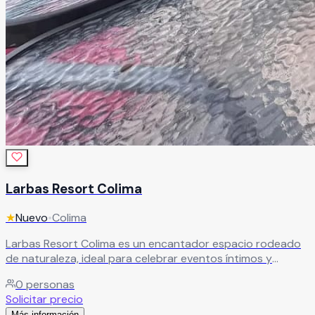
Larbas Resort Colima
★
Nuevo
•
Colima
Larbas Resort Colima es un encantador espacio rodeado
de naturaleza, ideal para celebrar eventos íntimos y
momentos especiales en un ambiente relajado y lleno de
0
personas
belleza natural. El recinto cuenta con dos terrazas con
Solicitar precio
impresionantes vistas hacia árboles y montañas, creando
Más información