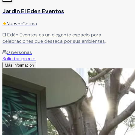
Jardín El Eden Eventos
★
Nuevo
•
Colima
El Edén Eventos es un elegante espacio para
celebraciones que destaca por sus ambientes
multifuncionales, la belleza de su arquitectura y la
0
personas
tranquilidad de sus instalaciones. El recinto cuenta con
Solicitar precio
amplios espacios interiores y exteriores ideales para
Más información
bodas, XV años, aniversarios, graduaciones, eventos
corporativos y reuniones sociales, ofreciendo un entorno
sofisticado y cómodo para crear momentos inolvidables.
Leer más