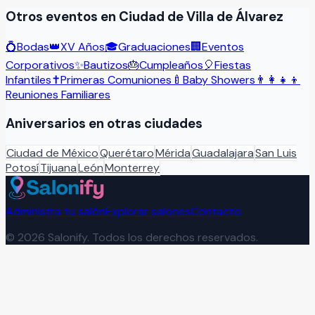
Otros eventos en
Ciudad de Villa de Álvarez
💍
Bodas
👑
XV Años
🎓
Graduaciones
🏢
Eventos
Corporativos
✨
Bautizos
🎂
Cumpleaños
🎈
Fiestas
Infantiles
✝️
Primeras Comuniones
🍼
Baby Showers
👨‍👩‍👧‍👦
Reuniones Familiares
Aniversarios
en otras ciudades
Ciudad de México
Querétaro
Mérida
Guadalajara
San Luis
Potosí
Tijuana
León
Monterrey
Administra tu salón
Explorar salones
Contacto
©
2026
Salonify. Todos los derechos reservados.