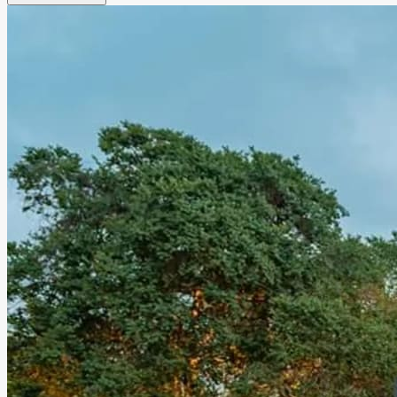
romántica y llena de encanto para bodas, XV años,
aniversarios, graduaciones y eventos sociales especiales.
Lago Escondido ofrece un entorno único donde la
naturaleza y el glamour se unen para crear experiencias
memorables junto a familiares y amigos, en un espacio
diseñado para disfrutar momentos verdaderamente
especiales.
Leer más