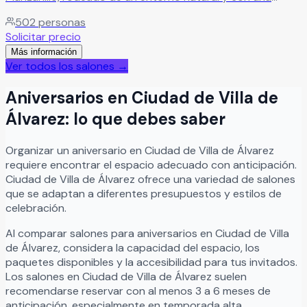
ubicación privilegiada para celebrar momentos
502
personas
inolvidables. El recinto ofrece espacios en terraza y jardín
Solicitar precio
ideales para bodas, XV años, aniversarios, graduaciones,
Más información
reuniones familiares y eventos sociales especiales,
Ver todos los salones →
combinando naturaleza, elegancia y comodidad en un
mismo lugar. Con capacidad para hasta 500 invitados,
Aniversarios
en
Ciudad de Villa de
este espacio versátil está diseñado para crear
celebraciones memorables en un ambiente amplio,
Álvarez
: lo que debes saber
agradable y perfecto para disfrutar junto a familiares y
amigos.
Leer más
Organizar
un
aniversario
en
Ciudad de Villa de Álvarez
requiere encontrar el espacio adecuado con anticipación.
Ciudad de Villa de Álvarez
ofrece una variedad de salones
que se adaptan a diferentes presupuestos y estilos de
celebración.
Al comparar salones para
aniversarios
en
Ciudad de Villa
de Álvarez
, considera la capacidad del espacio, los
paquetes disponibles y la accesibilidad para tus invitados.
Los salones en
Ciudad de Villa de Álvarez
suelen
recomendarse reservar con al menos 3 a 6 meses de
anticipación, especialmente en temporada alta.