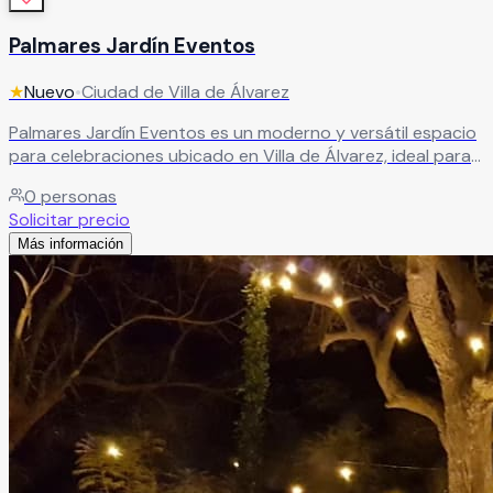
Palmares Jardín Eventos
★
Nuevo
•
Ciudad de Villa de Álvarez
Palmares Jardín Eventos es un moderno y versátil espacio
para celebraciones ubicado en Villa de Álvarez, ideal para
organizar todo tipo de eventos sociales y corporativos.
0
personas
Sus amplias instalaciones cuentan con áreas preparadas
Solicitar precio
para iluminación y sonido, zonas de descanso, bar y
Más información
servicio de catering, ofreciendo todo lo necesario para
crear experiencias memorables en eventos de diferentes
tamaños. El recinto es perfecto para bodas, XV años,
aniversarios, graduaciones, conferencias, reuniones
empresariales y convivencias sociales, brindando
comodidad, funcionalidad y una excelente ubicación.
Leer más