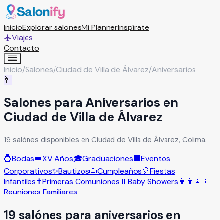
Inicio
Explorar salones
Mi Planner
Inspírate
Viajes
Contacto
Inicio
/
Salones
/
Ciudad de Villa de Álvarez
/
Aniversarios
🥂
Salones para Aniversarios en
Ciudad de Villa de Álvarez
19 salónes disponibles en Ciudad de Villa de Álvarez, Colima.
💍
Bodas
👑
XV Años
🎓
Graduaciones
🏢
Eventos
Corporativos
✨
Bautizos
🎂
Cumpleaños
🎈
Fiestas
Infantiles
✝️
Primeras Comuniones
🍼
Baby Showers
👨‍👩‍👧‍👦
Reuniones Familiares
19
salón
es
para
aniversarios
en