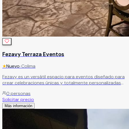
Fezavy Terraza Eventos
★
Nuevo
•
Colima
Fezavy es un versátil espacio para eventos diseñado para
crear celebraciones únicas y totalmente personalizadas
que superen todas las expectativas. Gracias a sus
0
personas
instalaciones y facilidades, este recinto es ideal para
Solicitar precio
bodas, XV años, aniversarios, graduaciones, eventos
Más información
corporativos y reuniones sociales, ofreciendo un entorno
elegante y adaptable a diferentes estilos y necesidades.
Leer más