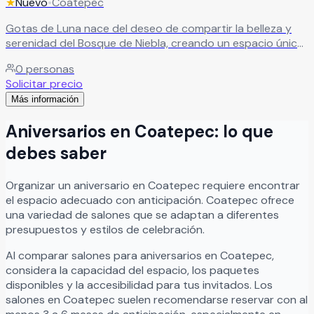
★
Nuevo
•
Coatepec
Gotas de Luna nace del deseo de compartir la belleza y
serenidad del Bosque de Niebla, creando un espacio único
para celebrar momentos verdaderamente especiales.
0
personas
Rodeado de naturaleza, este lugar invita a conectar con el
Solicitar precio
entorno y con quienes más quieres, ofreciendo el
Más información
escenario perfecto para eventos que celebran el amor, la
familia y la vida. Un espacio lleno de calma, magia y
Aniversarios
en
Coatepec
: lo que
experiencias que se quedan para siempre.
Leer más
debes saber
Organizar
un
aniversario
en
Coatepec
requiere encontrar
el espacio adecuado con anticipación.
Coatepec
ofrece
una variedad de salones que se adaptan a diferentes
presupuestos y estilos de celebración.
Al comparar salones para
aniversarios
en
Coatepec
,
considera la capacidad del espacio, los paquetes
disponibles y la accesibilidad para tus invitados. Los
salones en
Coatepec
suelen recomendarse reservar con al