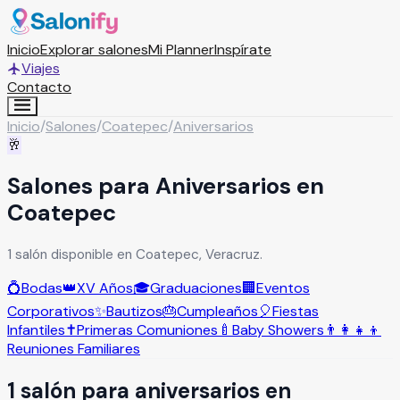
Inicio
Explorar salones
Mi Planner
Inspírate
Viajes
Contacto
Inicio
/
Salones
/
Coatepec
/
Aniversarios
🥂
Salones para Aniversarios en
Coatepec
1 salón disponible en Coatepec, Veracruz.
💍
Bodas
👑
XV Años
🎓
Graduaciones
🏢
Eventos
Corporativos
✨
Bautizos
🎂
Cumpleaños
🎈
Fiestas
Infantiles
✝️
Primeras Comuniones
🍼
Baby Showers
👨‍👩‍👧‍👦
Reuniones Familiares
1
salón
para
aniversarios
en