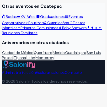
Otros eventos en
Coatepec
💍
Bodas
👑
XV Años
🎓
Graduaciones
🏢
Eventos
Corporativos
✨
Bautizos
🎂
Cumpleaños
🎈
Fiestas
Infantiles
✝️
Primeras Comuniones
🍼
Baby Showers
👨‍👩‍👧‍👦
Reuniones Familiares
Aniversarios
en otras ciudades
Ciudad de México
Querétaro
Mérida
Guadalajara
San Luis
Potosí
Tijuana
León
Monterrey
Administra tu salón
Explorar salones
Contacto
©
2026
Salonify. Todos los derechos reservados.