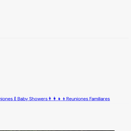
niones
🍼
Baby Showers
👨‍👩‍👧‍👦
Reuniones Familiares