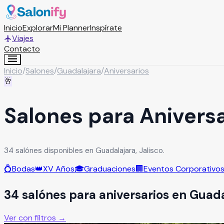
Inicio
Explorar
Mi Planner
Inspírate
Viajes
Contacto
Inicio
/
Salones
/
Guadalajara
/
Aniversarios
🥂
Salones para Anivers
34 salónes disponibles en Guadalajara, Jalisco.
💍
Bodas
👑
XV Años
🎓
Graduaciones
🏢
Eventos Corporativo
34
salón
es
para
aniversarios
en
Guada
Ver con filtros →