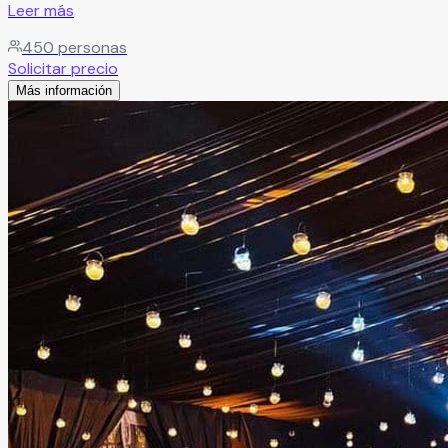
Leer más
450
personas
Solicitar precio
Más información