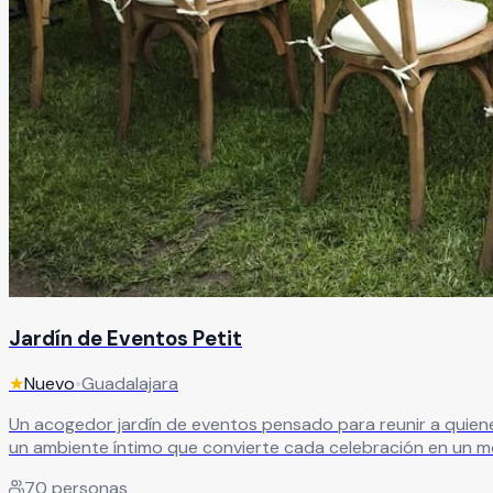
Jardín de Eventos Petit
★
Nuevo
•
Guadalajara
Un acogedor jardín de eventos pensado para reunir a quien
un ambiente íntimo que convierte cada celebración en u
70
personas