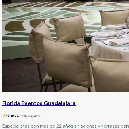
Florida Eventos Guadalajara
★
Nuevo
•
Zapopan
Especialistas con más de 22 años en salones y terrazas par