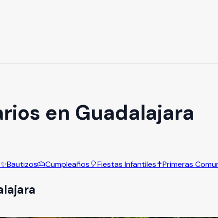
arios en Guadalajara
s
✨
Bautizos
🎂
Cumpleaños
🎈
Fiestas Infantiles
✝️
Primeras Comu
lajara