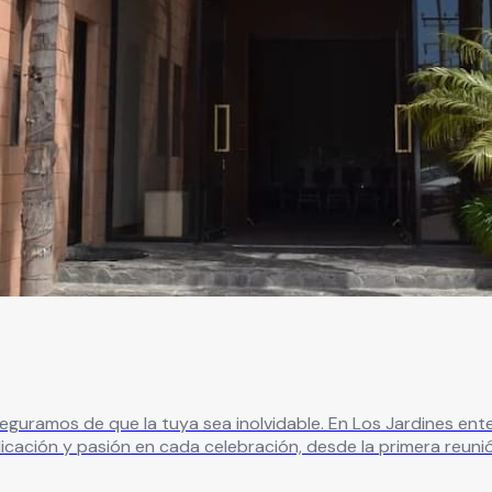
eguramos de que la tuya sea inolvidable. En Los Jardines e
cación y pasión en cada celebración, desde la primera reunión
special, una despedida o un evento corporativo, contamos con