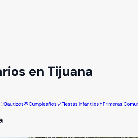
rios en Tijuana
s
✨
Bautizos
🎂
Cumpleaños
🎈
Fiestas Infantiles
✝️
Primeras Comu
a