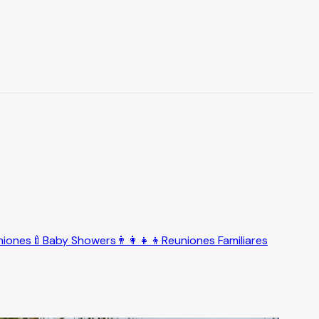
niones
🍼
Baby Showers
👨‍👩‍👧‍👦
Reuniones Familiares