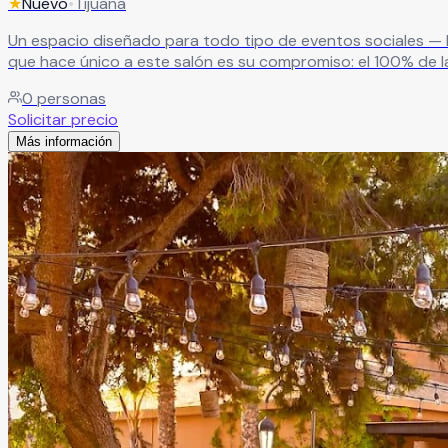
★
Nuevo
•
Tijuana
Un espacio diseñado para todo tipo de eventos sociales — b
que hace único a este salón es su compromiso: el 100% de la
Leer más
0
personas
Solicitar precio
Más información