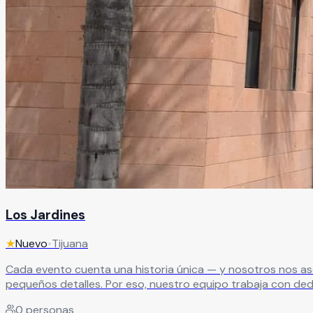
Los Jardines
★
Nuevo
•
Tijuana
Cada evento cuenta una historia única — y nosotros nos as
pequeños detalles. Por eso, nuestro equipo trabaja con dedi
graduación llena de emoción, tus XV años, un aniversario e
0
personas