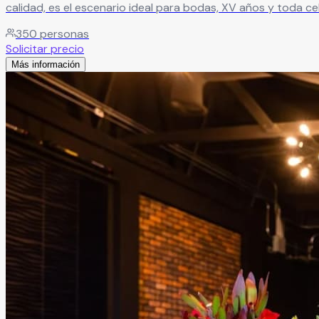
calidad, es el escenario ideal para bodas, XV años y toda c
350
personas
Solicitar precio
Más información