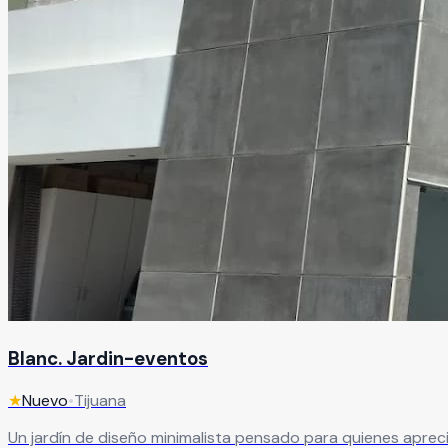
Blanc. Jardin-eventos
★
Nuevo
•
Tijuana
Un jardín de diseño minimalista pensado para quienes aprec