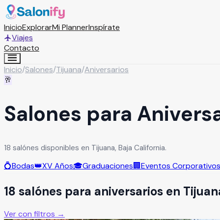
Inicio
Explorar
Mi Planner
Inspírate
Viajes
Contacto
Inicio
/
Salones
/
Tijuana
/
Aniversarios
🥂
Salones para Aniversa
18 salónes disponibles en Tijuana, Baja California.
💍
Bodas
👑
XV Años
🎓
Graduaciones
🏢
Eventos Corporativo
18
salón
es
para
aniversarios
en
Tijuan
Ver con filtros →