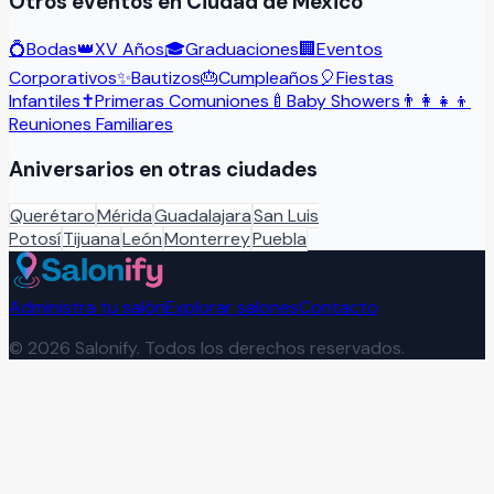
Otros eventos en
Ciudad de México
💍
Bodas
👑
XV Años
🎓
Graduaciones
🏢
Eventos
Corporativos
✨
Bautizos
🎂
Cumpleaños
🎈
Fiestas
Infantiles
✝️
Primeras Comuniones
🍼
Baby Showers
👨‍👩‍👧‍👦
Reuniones Familiares
Aniversarios
en otras ciudades
Querétaro
Mérida
Guadalajara
San Luis
Potosí
Tijuana
León
Monterrey
Puebla
Administra tu salón
Explorar salones
Contacto
©
2026
Salonify. Todos los derechos reservados.