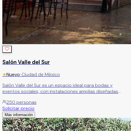
Salón Valle del Sur
★
Nuevo
•
Ciudad de México
Salón Valle del Sur es un espacio ideal para bodas y
eventos sociales, con instalaciones amplias diseñadas
para la comodidad de todos tus invitados. Destaca por su
250
personas
calidad, servicio y excelente relación costo-beneficio.
Solicitar precio
Tiene capacidad para banquetes de 50 a 250 personas,
Más información
además de contar con camerino para novios, área de
fumadores, estacionamiento amplio y servicio de limpieza
en sanitarios.
Leer más