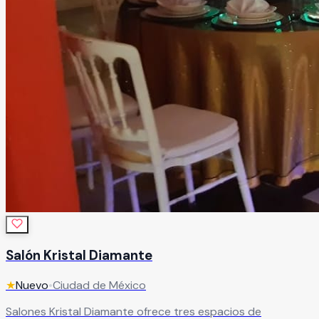
Salón Kristal Diamante
★
Nuevo
•
Ciudad de México
Salones Kristal Diamante ofrece tres espacios de