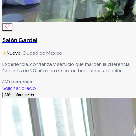
Salón Gardel
★
Nuevo
•
Ciudad de México
Experiencia, confianza y servicio que marcan la diferencia.
Con más de 20 años en el sector, brindamos atención
profesional y un trato cálido para garantizar eventos
0
personas
exitosos.
Leer más
Solicitar precio
Más información