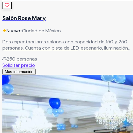
Salón Rose Mary
★
Nuevo
•
Ciudad de México
Dos espectaculares salones con capacidad de 150 y 250
personas. Cuenta con pista de LED, escenario, iluminación
robótica, cabina de DJ, máquina de humo, pantallas
250
personas
gigantes y mesas iluminadas.
Leer más
Solicitar precio
Más información