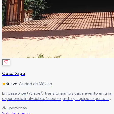
Casa Xipe
★
Nuevo
•
Ciudad de México
En Casa Xipe (/Shípe/) transformamos cada evento en una
experiencia inolvidable. Nuestro jardín y equipo experto en
diseño de eventos y banquetes crean momentos llenos de
0
personas
magia, cuidando cada detalle para sorprender a tus
Solicitar precio