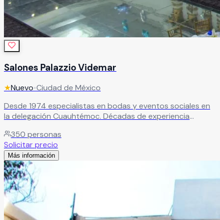
Salones Palazzio Videmar
★
Nuevo
•
Ciudad de México
Desde 1974 especialistas en bodas y eventos sociales en
la delegación Cuauhtémoc. Décadas de experiencia
garantizando celebraciones memorables con servicio de
350
personas
primer nivel.
Leer más
Solicitar precio
Más información