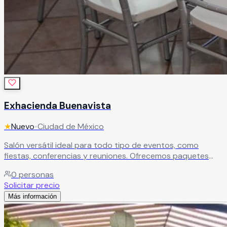
Exhacienda Buenavista
★
Nuevo
•
Ciudad de México
Salón versátil ideal para todo tipo de eventos, como
fiestas, conferencias y reuniones. Ofrecemos paquetes
con alimentos o renta del espacio con mesas incluidas.
0
personas
Cuenta con decoración permanente, opciones de
Solicitar precio
decoración temática, salón cerrado y techado, además de
Más información
estacionamiento para mayor comodidad.
Leer más