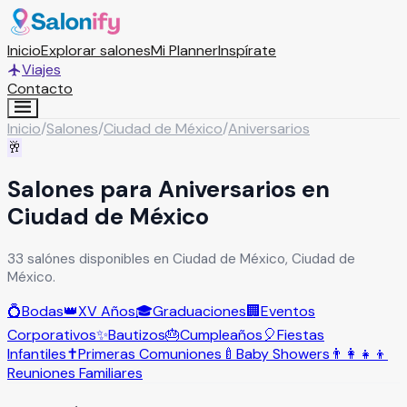
Inicio
Explorar salones
Mi Planner
Inspírate
Viajes
Contacto
Inicio
/
Salones
/
Ciudad de México
/
Aniversarios
🥂
Salones para Aniversarios en
Ciudad de México
33 salónes disponibles en Ciudad de México, Ciudad de
México.
💍
Bodas
👑
XV Años
🎓
Graduaciones
🏢
Eventos
Corporativos
✨
Bautizos
🎂
Cumpleaños
🎈
Fiestas
Infantiles
✝️
Primeras Comuniones
🍼
Baby Showers
👨‍👩‍👧‍👦
Reuniones Familiares