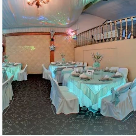
cocina, Wi-Fi, mobiliario completo, iluminación profesional,
sonido, DJ, barra de bebidas, catering, decoración,
personal de apoyo, seguridad y limpieza, para que tú solo
te preocupes por disfrutar. Ubicado en una zona
estratégica de Tlalnepantla, nuestro salón ofrece la
combinación ideal entre fácil acceso y la privacidad que
merece un evento especial. Más que un salón de eventos,
ofrecemos un espacio donde la tecnología, el diseño y el
mejor ambiente se unen para crear celebraciones
memorables que tus invitados recordarán mucho después
de que termine la fiesta.
Leer más