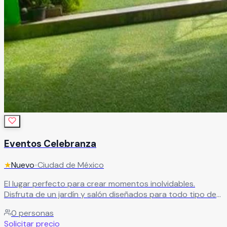
Eventos Celebranza
★
Nuevo
•
Ciudad de México
El lugar perfecto para crear momentos inolvidables.
Disfruta de un jardín y salón diseñados para todo tipo de
eventos, acompañados de un servicio de catering que
0
personas
hará de tu celebración algo especial.
Leer más
Solicitar precio