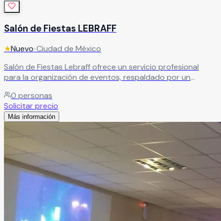
Salón de Fiestas LEBRAFF
★
Nuevo
•
Ciudad de México
Salón de Fiestas Lebraff ofrece un servicio profesional
para la organización de eventos, respaldado por un
equipo creativo e innovador. Ideal para quienes buscan
0
personas
celebraciones personalizadas, bien ejecutadas y con un
Solicitar precio
toque especial que las haga inolvidables.
Leer más
Más información