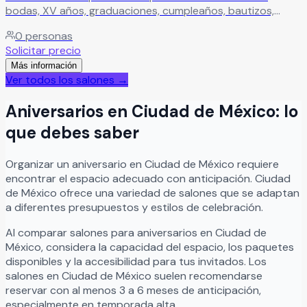
bodas, XV años, graduaciones, cumpleaños, bautizos,
baby shower y más. Un espacio versátil ideal para celebrar
0
personas
cualquier ocasión especial.
Leer más
Solicitar precio
Más información
Ver todos los salones →
Aniversarios
en
Ciudad de México
: lo
que debes saber
Organizar
un
aniversario
en
Ciudad de México
requiere
encontrar el espacio adecuado con anticipación.
Ciudad
de México
ofrece una variedad de salones que se adaptan
a diferentes presupuestos y estilos de celebración.
Al comparar salones para
aniversarios
en
Ciudad de
México
, considera la capacidad del espacio, los paquetes
disponibles y la accesibilidad para tus invitados. Los
salones en
Ciudad de México
suelen recomendarse
reservar con al menos 3 a 6 meses de anticipación,
especialmente en temporada alta.