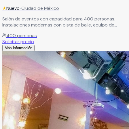
★
Nuevo
•
Ciudad de México
Salón de eventos con capacidad para 400 personas.
Instalaciones modernas con pista de baile, equipo de
audio e iluminación de última generación para eventos de
400
personas
gran impacto.
Leer más
Solicitar precio
Más información