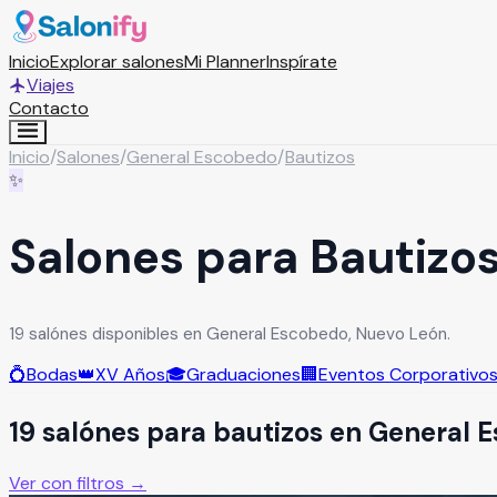
Inicio
Explorar salones
Mi Planner
Inspírate
Viajes
Contacto
Inicio
/
Salones
/
General Escobedo
/
Bautizos
✨
Salones para Bautizo
19 salónes disponibles en General Escobedo, Nuevo León.
💍
Bodas
👑
XV Años
🎓
Graduaciones
🏢
Eventos Corporativo
19
salón
es
para
bautizos
en
General 
Ver con filtros →