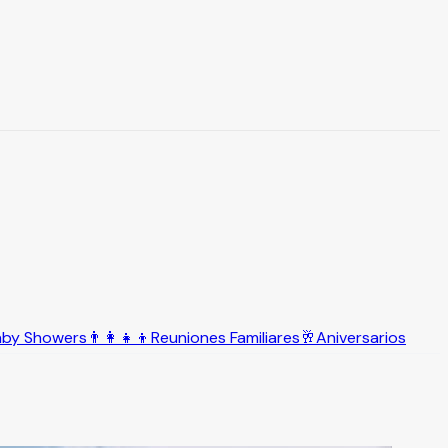
aby Showers
👨‍👩‍👧‍👦
Reuniones Familiares
🥂
Aniversarios