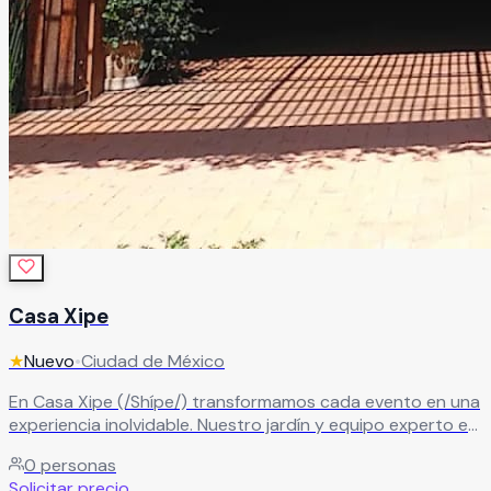
Casa Xipe
★
Nuevo
•
Ciudad de México
En Casa Xipe (/Shípe/) transformamos cada evento en una
experiencia inolvidable. Nuestro jardín y equipo experto en
diseño de eventos y banquetes crean momentos llenos de
0
personas
magia, cuidando cada detalle para sorprender a tus
Solicitar precio