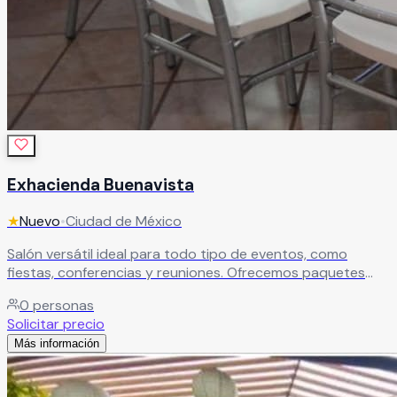
Exhacienda Buenavista
★
Nuevo
•
Ciudad de México
Salón versátil ideal para todo tipo de eventos, como
fiestas, conferencias y reuniones. Ofrecemos paquetes
con alimentos o renta del espacio con mesas incluidas.
0
personas
Cuenta con decoración permanente, opciones de
Solicitar precio
decoración temática, salón cerrado y techado, además de
Más información
estacionamiento para mayor comodidad.
Leer más