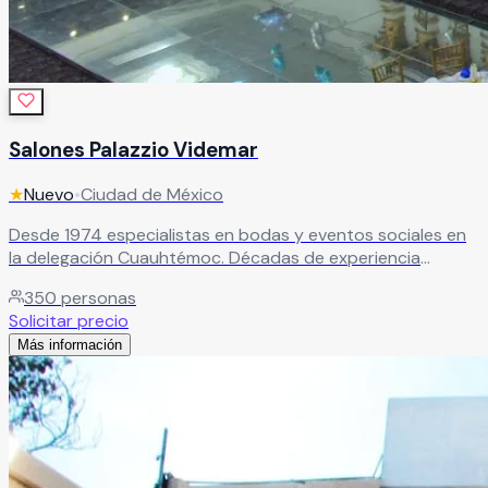
Salones Palazzio Videmar
★
Nuevo
•
Ciudad de México
Desde 1974 especialistas en bodas y eventos sociales en
la delegación Cuauhtémoc. Décadas de experiencia
garantizando celebraciones memorables con servicio de
350
personas
primer nivel.
Leer más
Solicitar precio
Más información