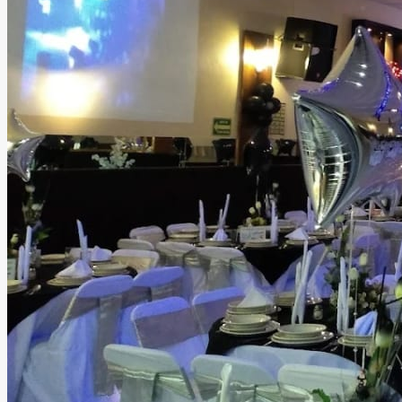
requieren un excelente sistema de audio y recursos
audiovisuales profesionales. Pensando en la comodidad de
todos los asistentes, contamos con estacionamiento,
servicio de valet parking, baños dobles, áreas lounge,
cocina, Wi-Fi, mobiliario completo, iluminación profesional,
sonido, DJ, barra de bebidas, catering, decoración,
personal de apoyo, seguridad y limpieza, para que tú solo
te preocupes por disfrutar. Ubicado en una zona
estratégica de Tlalnepantla, nuestro salón ofrece la
combinación ideal entre fácil acceso y la privacidad que
merece un evento especial. Más que un salón de eventos,
ofrecemos un espacio donde la tecnología, el diseño y el
mejor ambiente se unen para crear celebraciones
memorables que tus invitados recordarán mucho después
de que termine la fiesta.
Leer más