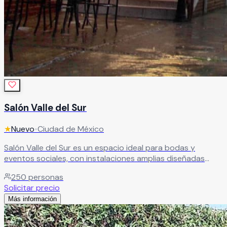
Salón Valle del Sur
★
Nuevo
•
Ciudad de México
Salón Valle del Sur es un espacio ideal para bodas y
eventos sociales, con instalaciones amplias diseñadas
para la comodidad de todos tus invitados. Destaca por su
250
personas
calidad, servicio y excelente relación costo-beneficio.
Solicitar precio
Tiene capacidad para banquetes de 50 a 250 personas,
Más información
además de contar con camerino para novios, área de
fumadores, estacionamiento amplio y servicio de limpieza
en sanitarios.
Leer más