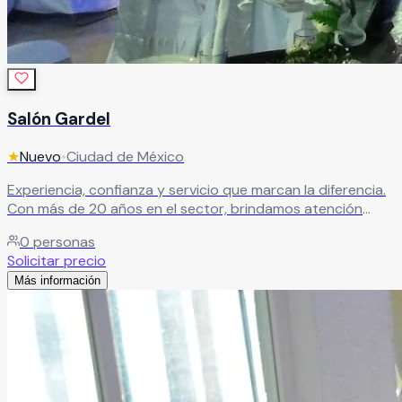
Salón Gardel
★
Nuevo
•
Ciudad de México
Experiencia, confianza y servicio que marcan la diferencia.
Con más de 20 años en el sector, brindamos atención
profesional y un trato cálido para garantizar eventos
0
personas
exitosos.
Leer más
Solicitar precio
Más información