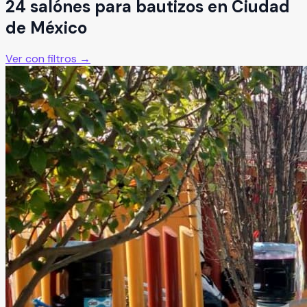
24
salón
es
para
bautizos
en
Ciudad
de México
Ver con filtros →