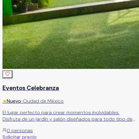
Eventos Celebranza
★
Nuevo
•
Ciudad de México
El lugar perfecto para crear momentos inolvidables.
Disfruta de un jardín y salón diseñados para todo tipo de
eventos, acompañados de un servicio de catering que
0
personas
hará de tu celebración algo especial.
Leer más
Solicitar precio