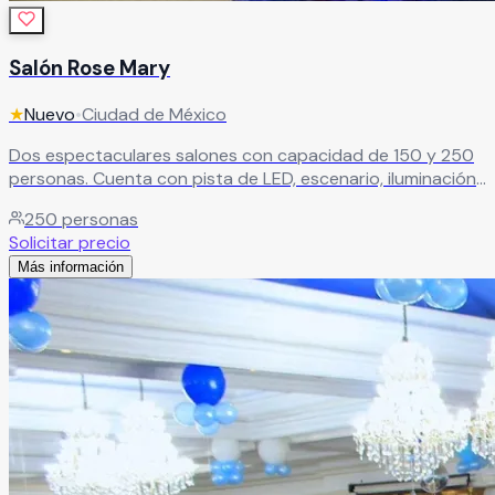
Salón Rose Mary
★
Nuevo
•
Ciudad de México
Dos espectaculares salones con capacidad de 150 y 250
personas. Cuenta con pista de LED, escenario, iluminación
robótica, cabina de DJ, máquina de humo, pantallas
250
personas
gigantes y mesas iluminadas.
Leer más
Solicitar precio
Más información