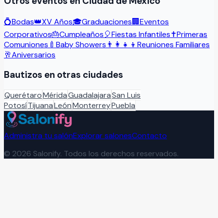
Otros eventos en
Ciudad de México
💍
Bodas
👑
XV Años
🎓
Graduaciones
🏢
Eventos
Corporativos
🎂
Cumpleaños
🎈
Fiestas Infantiles
✝️
Primeras
Comuniones
🍼
Baby Showers
👨‍👩‍👧‍👦
Reuniones Familiares
🥂
Aniversarios
Bautizos
en otras ciudades
Querétaro
Mérida
Guadalajara
San Luis
Potosí
Tijuana
León
Monterrey
Puebla
Administra tu salón
Explorar salones
Contacto
©
2026
Salonify. Todos los derechos reservados.