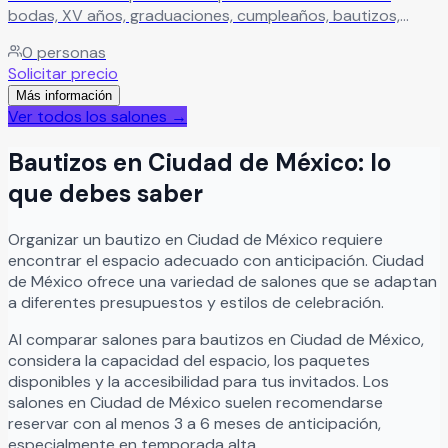
bodas, XV años, graduaciones, cumpleaños, bautizos,
baby shower y más. Un espacio versátil ideal para celebrar
0
personas
cualquier ocasión especial.
Leer más
Solicitar precio
Más información
Ver todos los salones →
Bautizos
en
Ciudad de México
: lo
que debes saber
Organizar
un
bautizo
en
Ciudad de México
requiere
encontrar el espacio adecuado con anticipación.
Ciudad
de México
ofrece una variedad de salones que se adaptan
a diferentes presupuestos y estilos de celebración.
Al comparar salones para
bautizos
en
Ciudad de México
,
considera la capacidad del espacio, los paquetes
disponibles y la accesibilidad para tus invitados. Los
salones en
Ciudad de México
suelen recomendarse
reservar con al menos 3 a 6 meses de anticipación,
especialmente en temporada alta.