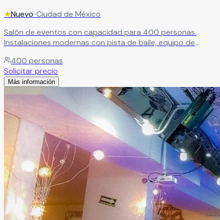
★
Nuevo
•
Ciudad de México
Salón de eventos con capacidad para 400 personas.
Instalaciones modernas con pista de baile, equipo de
audio e iluminación de última generación para eventos de
400
personas
gran impacto.
Leer más
Solicitar precio
Más información