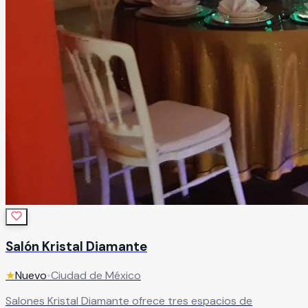
Salón Kristal Diamante
★
Nuevo
•
Ciudad de México
Salones Kristal Diamante ofrece tres espacios de