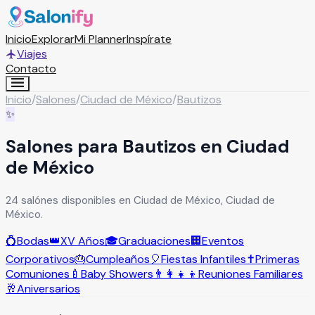
Inicio
Explorar
Mi Planner
Inspírate
Viajes
Contacto
Inicio
/
Salones
/
Ciudad de México
/
Bautizos
✨
Salones para Bautizos en Ciudad
de México
24 salónes disponibles en Ciudad de México, Ciudad de
México.
💍
Bodas
👑
XV Años
🎓
Graduaciones
🏢
Eventos
Corporativos
🎂
Cumpleaños
🎈
Fiestas Infantiles
✝️
Primeras
Comuniones
🍼
Baby Showers
👨‍👩‍👧‍👦
Reuniones Familiares
🥂
Aniversarios