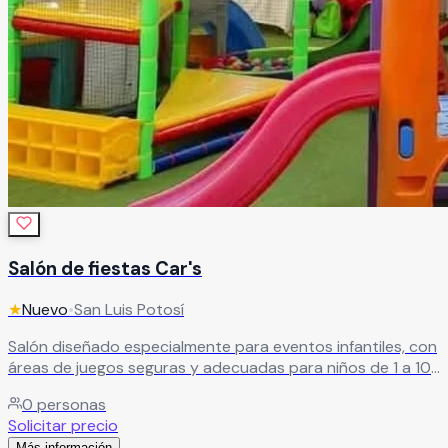
Salón de fiestas Car's
★
Nuevo
•
San Luis Potosí
Salón diseñado especialmente para eventos infantiles, con
áreas de juegos seguras y adecuadas para niños de 1 a 10
años. Ideal para cumpleaños, bautizos, primeras
0
personas
comuniones, reuniones familiares, graduaciones y baby
Solicitar precio
showers.
Leer más
Más información