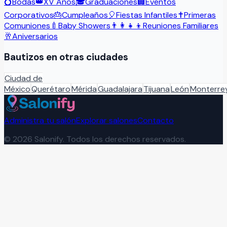
💍
Bodas
👑
XV Años
🎓
Graduaciones
🏢
Eventos
Corporativos
🎂
Cumpleaños
🎈
Fiestas Infantiles
✝️
Primeras
Comuniones
🍼
Baby Showers
👨‍👩‍👧‍👦
Reuniones Familiares
🥂
Aniversarios
Bautizos
en otras ciudades
Ciudad de
México
Querétaro
Mérida
Guadalajara
Tijuana
León
Monterre
Administra tu salón
Explorar salones
Contacto
©
2026
Salonify. Todos los derechos reservados.