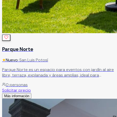
Parque Norte
★
Nuevo
•
San Luis Potosí
Parque Norte es un espacio para eventos con jardín al aire
libre, terraza, explanada y áreas amplias, ideal para
celebraciones en un entorno natural. Ofrece versatilidad y
0
personas
capacidad para diferentes tipos de eventos sociales y
Solicitar precio
corporativos.
Leer más
Más información