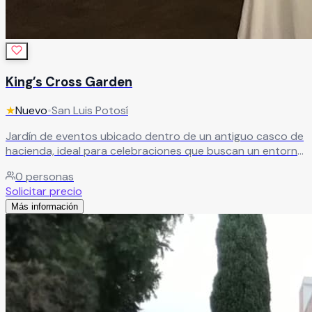
King’s Cross Garden
★
Nuevo
•
San Luis Potosí
Jardín de eventos ubicado dentro de un antiguo casco de
hacienda, ideal para celebraciones que buscan un entorno
con historia, encanto y carácter único. Perfecto para
0
personas
eventos sociales memorables con identidad distintiva.
Solicitar precio
Leer más
Más información