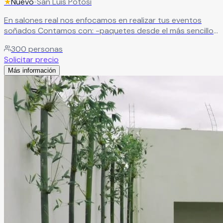
★
Nuevo
•
San Luis Potosí
En salones real nos enfocamos en realizar tus eventos
soñados Contamos con: -paquetes desde el más sencillo
al más completos -banquetes -meseros -maestro de
300
personas
ceremonias, -sonido -y cosas unicas Mandamos dm y
Solicitar precio
conócenos
Leer más
Más información