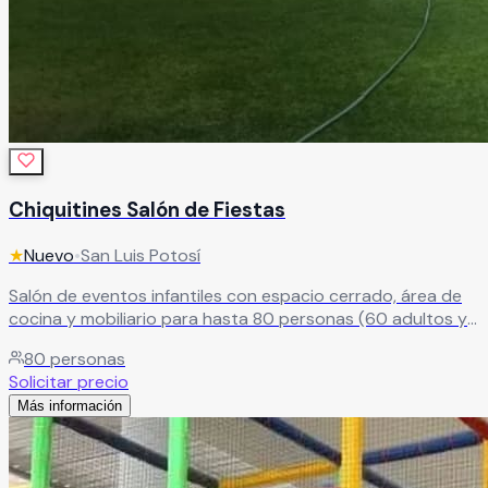
Chiquitines Salón de Fiestas
★
Nuevo
•
San Luis Potosí
Salón de eventos infantiles con espacio cerrado, área de
cocina y mobiliario para hasta 80 personas (60 adultos y
20 niños). Cuenta con jardín y juegos infantiles, ideal para
80
personas
celebraciones familiares
Leer más
Solicitar precio
Más información