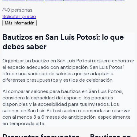
niños. Cuenta con mobiliario cómodo, cocineta, baños,
0
personas
área cerrada y jardín con juegos infantiles.
Leer más
Solicitar precio
Más información
Bautizos
en
San Luis Potosí
: lo que
debes saber
Organizar
un
bautizo
en
San Luis Potosí
requiere encontrar
el espacio adecuado con anticipación.
San Luis Potosí
ofrece una variedad de salones que se adaptan a
diferentes presupuestos y estilos de celebración.
Al comparar salones para
bautizos
en
San Luis Potosí
,
considera la capacidad del espacio, los paquetes
disponibles y la accesibilidad para tus invitados. Los
salones en
San Luis Potosí
suelen recomendarse reservar
con al menos 3 a 6 meses de anticipación, especialmente
en temporada alta.