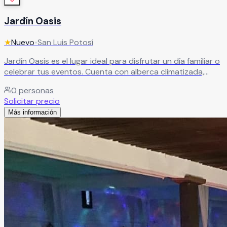
Jardín Oasis
★
Nuevo
•
San Luis Potosí
Jardín Oasis es el lugar ideal para disfrutar un día familiar o
celebrar tus eventos. Cuenta con alberca climatizada,
inflable con resbaladilla, servicio de meseros y área de bar
0
personas
con billar. Ubicado en el fraccionamiento Real de Potosí,
Solicitar precio
perfecto para reuniones y celebraciones.
Leer más
Más información