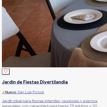
Jardin de Fiestas Divertilandia
★
Nuevo
•
San Luis Potosí
Jardín ideal para fiestas infantiles, reuniones y eventos
especiales, con capacidad para hasta 75 adultos y 20