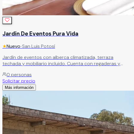
Jardín De Eventos Pura Vida
★
Nuevo
•
San Luis Potosí
Jardín de eventos con alberca climatizada, terraza
techada y mobiliario incluido. Cuenta con regaderas y
baños, ideal para celebraciones sociales que buscan
0
personas
comodidad, funcionalidad y un ambiente al aire libre con
Solicitar precio
servicios completos.
Leer más
Más información