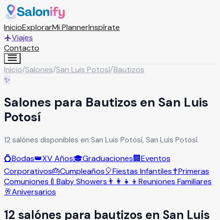
Inicio
Explorar
Mi Planner
Inspírate
Viajes
Contacto
Inicio
/
Salones
/
San Luis Potosí
/
Bautizos
✨
Salones para Bautizos en San Luis
Potosí
12 salónes disponibles en San Luis Potosí, San Luis Potosí.
💍
Bodas
👑
XV Años
🎓
Graduaciones
🏢
Eventos
Corporativos
🎂
Cumpleaños
🎈
Fiestas Infantiles
✝️
Primeras
Comuniones
🍼
Baby Showers
👨‍👩‍👧‍👦
Reuniones Familiares
🥂
Aniversarios
12
salón
es
para
bautizos
en
San Luis