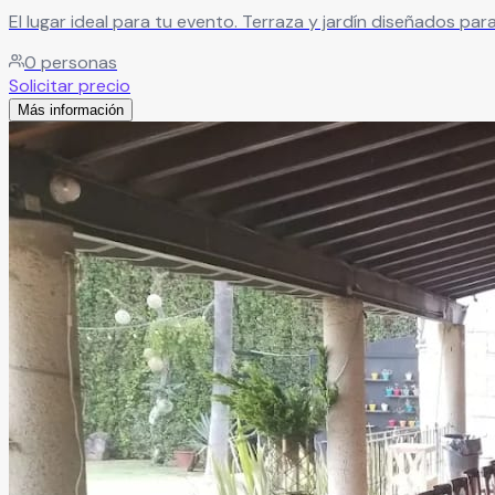
El lugar ideal para tu evento. Terraza y jardín diseñados p
0
personas
Solicitar precio
Más información