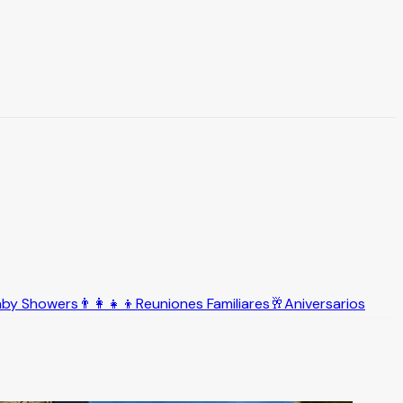
aby Showers
👨‍👩‍👧‍👦
Reuniones Familiares
🥂
Aniversarios