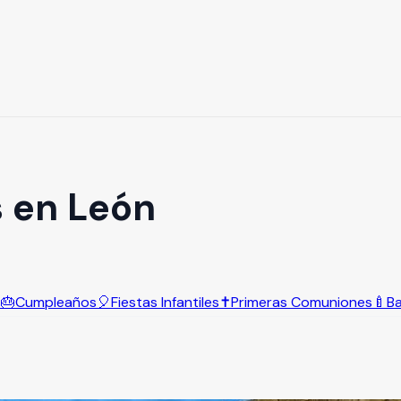
s en León
s
🎂
Cumpleaños
🎈
Fiestas Infantiles
✝️
Primeras Comuniones
🍼
B