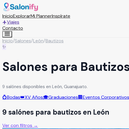
Inicio
Explorar
Mi Planner
Inspírate
Viajes
Contacto
Inicio
/
Salones
/
León
/
Bautizos
✨
Salones para Bautizo
9 salónes disponibles en León, Guanajuato.
💍
Bodas
👑
XV Años
🎓
Graduaciones
🏢
Eventos Corporativo
9
salón
es
para
bautizos
en
León
Ver con filtros →