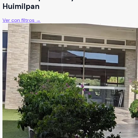
Huimilpan
Ver con filtros →