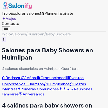
Inicio
Explorar salones
Mi Planner
Inspírate
Viajes
Contacto
Inicio
/
Salones
/
Huimilpan
/
Baby Showers
🍼
Salones para Baby Showers en
Huimilpan
4 salónes disponibles en Huimilpan, Querétaro.
💍
Bodas
👑
XV Años
🎓
Graduaciones
🏢
Eventos
Corporativos
✨
Bautizos
🎂
Cumpleaños
🎈
Fiestas
Infantiles
✝️
Primeras Comuniones
👨‍👩‍👧‍👦
Reuniones
Familiares
🥂
Aniversarios
4
salón
es
para
baby showers
en