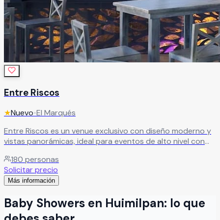
Entre Riscos
★
Nuevo
•
El Marqués
Entre Riscos es un venue exclusivo con diseño moderno y
vistas panorámicas, ideal para eventos de alto nivel con
capacidad para hasta 180 invitados. Perfecto para
180
personas
celebraciones que buscan elegancia, experiencia y un
Solicitar precio
entorno distintivo.
Leer más
Más información
Baby Showers
en
Huimilpan
: lo que
debes saber