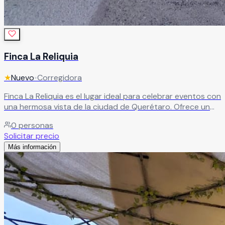
Finca La Reliquia
★
Nuevo
•
Corregidora
Finca La Reliquia es el lugar ideal para celebrar eventos con
una hermosa vista de la ciudad de Querétaro. Ofrece un
ambiente encantador y único, acompañado de un equipo
0
personas
que brinda apoyo durante toda la planeación para lograr
Solicitar precio
una celebración memorable.
Leer más
Más información