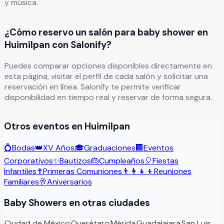
y música.
¿Cómo reservo un salón para baby shower en
Huimilpan con Salonify?
Puedes comparar opciones disponibles directamente en
esta página, visitar el perfil de cada salón y solicitar una
reservación en línea. Salonify te permite verificar
disponibilidad en tiempo real y reservar de forma segura.
Otros eventos en
Huimilpan
💍
Bodas
👑
XV Años
🎓
Graduaciones
🏢
Eventos
Corporativos
✨
Bautizos
🎂
Cumpleaños
🎈
Fiestas
Infantiles
✝️
Primeras Comuniones
👨‍👩‍👧‍👦
Reuniones
Familiares
🥂
Aniversarios
Baby Showers
en otras ciudades
Ciudad de México
Querétaro
Mérida
Guadalajara
San Luis