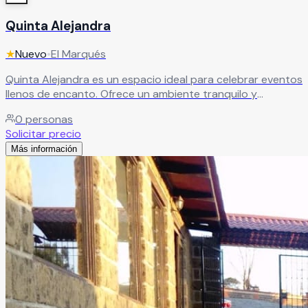
Quinta Alejandra
★
Nuevo
•
El Marqués
Quinta Alejandra es un espacio ideal para celebrar eventos
llenos de encanto. Ofrece un ambiente tranquilo y
acogedor, perfecto para disfrutar junto a tus seres
0
personas
queridos y crear momentos memorables con un servicio
Solicitar precio
de alta calidad.
Leer más
Más información