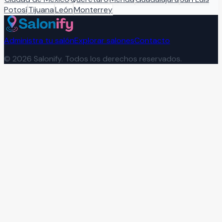
Potosí
Tijuana
León
Monterrey
Administra tu salón
Explorar salones
Contacto
©
2026
Salonify. Todos los derechos reservados.