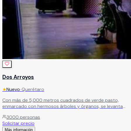
Dos Arroyos
★
Nuevo
•
Querétaro
Con más de 5,000 metros cuadrados de verde pasto,
enmarcado con hermosos árboles y órganos, se levanta
un incomparable jardín rodeado de naturaleza, cuidado
3000
personas
hasta en el más mínimo detalle, con características únicas
Solicitar precio
en la ciudad. Dos Arroyos te ofrece un jardín de fiestas
Más información
que funge como salón de eventos, mezclando elementos