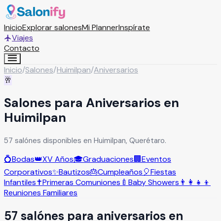
Inicio
Explorar salones
Mi Planner
Inspírate
Viajes
Contacto
Inicio
/
Salones
/
Huimilpan
/
Aniversarios
🥂
Salones para Aniversarios en
Huimilpan
57 salónes disponibles en Huimilpan, Querétaro.
💍
Bodas
👑
XV Años
🎓
Graduaciones
🏢
Eventos
Corporativos
✨
Bautizos
🎂
Cumpleaños
🎈
Fiestas
Infantiles
✝️
Primeras Comuniones
🍼
Baby Showers
👨‍👩‍👧‍👦
Reuniones Familiares
57
salón
es
para
aniversarios
en