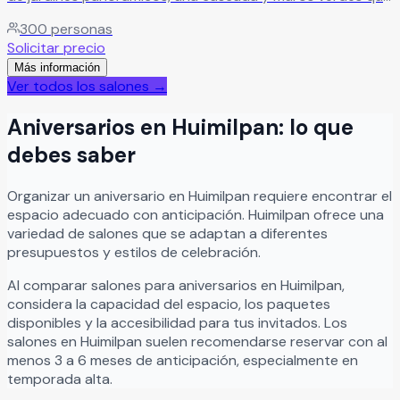
generan armonía y bienestar en el ambiente. Su diseño
300
personas
vanguardista y la versatilidad de sus instalaciones les
Solicitar precio
permitirán disfrutar de un evento inolvidable. El cambio de
Más información
estación hace sentir el paso del tiempo.
Leer más
Ver todos los salones →
Aniversarios
en
Huimilpan
: lo que
debes saber
Organizar
un
aniversario
en
Huimilpan
requiere encontrar el
espacio adecuado con anticipación.
Huimilpan
ofrece una
variedad de salones que se adaptan a diferentes
presupuestos y estilos de celebración.
Al comparar salones para
aniversarios
en
Huimilpan
,
considera la capacidad del espacio, los paquetes
disponibles y la accesibilidad para tus invitados. Los
salones en
Huimilpan
suelen recomendarse reservar con al
menos 3 a 6 meses de anticipación, especialmente en
temporada alta.