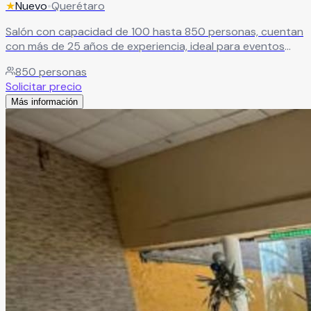
★
Nuevo
•
Querétaro
Salón con capacidad de 100 hasta 850 personas, cuentan
con más de 25 años de experiencia, ideal para eventos
sociales como XV años y Boda
Leer más
850
personas
Solicitar precio
Más información