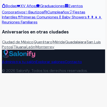
💍
Bodas
👑
XV Años
🎓
Graduaciones
🏢
Eventos
Corporativos
✨
Bautizos
🎂
Cumpleaños
🎈
Fiestas
Infantiles
✝️
Primeras Comuniones
🍼
Baby Showers
👨‍👩‍👧‍👦
Reuniones Familiares
Aniversarios
en otras ciudades
Ciudad de México
Querétaro
Mérida
Guadalajara
San Luis
Potosí
Tijuana
León
Monterrey
Administra tu salón
Explorar salones
Contacto
©
2026
Salonify. Todos los derechos reservados.