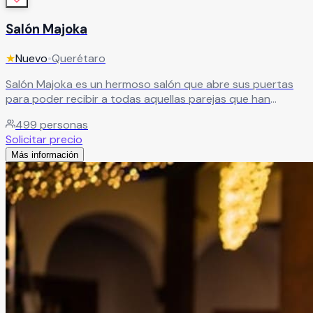
Salón Majoka
★
Nuevo
•
Querétaro
Salón Majoka es un hermoso salón que abre sus puertas
para poder recibir a todas aquellas parejas que han
decidido unir sus vidas para siempre y quieren festejarlos
499
personas
junto con sus familiares y amigos. Ya que les aseguran que
Solicitar precio
podrán tener evento inigualables, que siempre recordarán.
Más información
Leer más