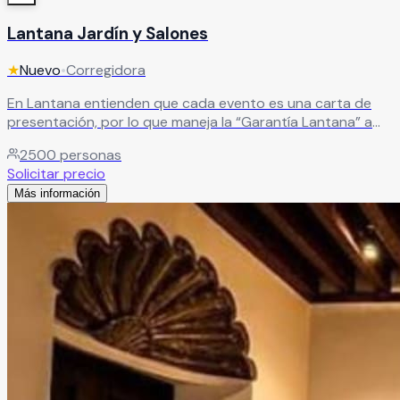
Lantana Jardín y Salones
★
Nuevo
•
Corregidora
En Lantana entienden que cada evento es una carta de
presentación, por lo que maneja la “Garantía Lantana” a
través de sus paquetes todo incluido poniendo a
2500
personas
disposición de los novios todo su personal certificado,
Solicitar precio
correspondiendo la confianza de poner en sus manos tan
Más información
importante evento en sus vidas.
Leer más