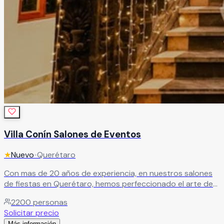
Villa Conín Salones de Eventos
★
Nuevo
•
Querétaro
Con mas de 20 años de experiencia, en nuestros salones
de fiestas en Querétaro, hemos perfeccionado el arte de
hacer graduaciones, XV años y más, nuestros espacios
2200
personas
están diseñados para albergar cualquier tipo de
Solicitar precio
celebración, adaptándonos a tus necesidades específicas.
Más información