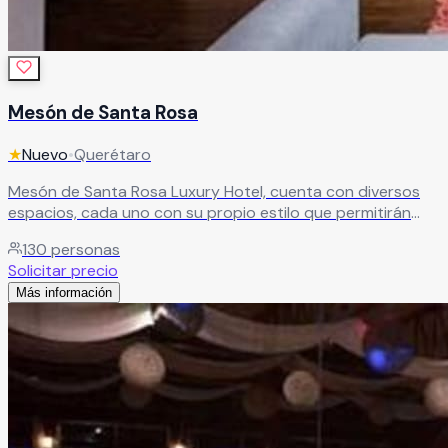
Mesón de Santa Rosa
★
Nuevo
•
Querétaro
Mesón de Santa Rosa Luxury Hotel, cuenta con diversos
espacios, cada uno con su propio estilo que permitirán
llevar su evento más allá de lo imaginable convirtiéndose
130
personas
en su mejor opción en la ciudad de Querétaro.
Leer más
Solicitar precio
Más información