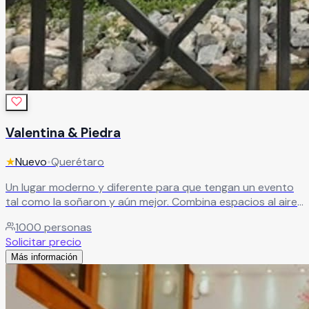
Valentina & Piedra
★
Nuevo
•
Querétaro
Un lugar moderno y diferente para que tengan un evento
tal como la soñaron y aún mejor. Combina espacios al aire
libre, como la terraza con vista al lago y fuentes, el salón
1000
personas
principal con una vista espectacular de 360 grados.
Solicitar precio
Leer más
Más información