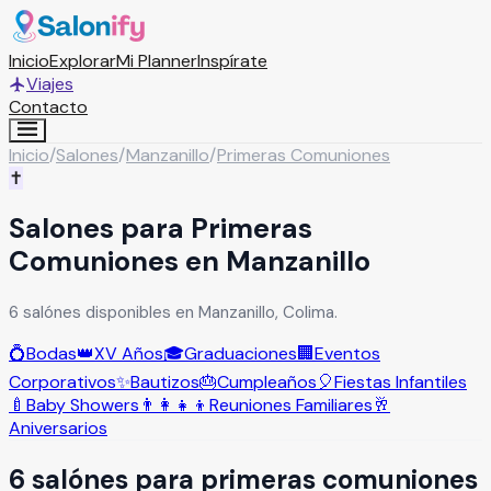
Inicio
Explorar
Mi Planner
Inspírate
Viajes
Contacto
Inicio
/
Salones
/
Manzanillo
/
Primeras Comuniones
✝️
Salones para Primeras
Comuniones en Manzanillo
6 salónes disponibles en Manzanillo, Colima.
💍
Bodas
👑
XV Años
🎓
Graduaciones
🏢
Eventos
Corporativos
✨
Bautizos
🎂
Cumpleaños
🎈
Fiestas Infantiles
🍼
Baby Showers
👨‍👩‍👧‍👦
Reuniones Familiares
🥂
Aniversarios
6
salón
es
para
primeras comuniones