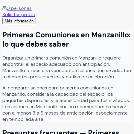
momentos inolvidables en un ambiente elegante y
0
personas
acogedor. El recinto cuenta con una amplia terraza frente
Solicitar precio
a hermosos jardines, creando el escenario perfecto para
Más información
bodas, XV años, aniversarios, cumpleaños, reuniones
familiares y celebraciones sociales especiales. En Casa
Primeras Comuniones
en
Manzanillo
:
Bugambilias cada evento se disfruta en un entorno lleno
de tranquilidad, belleza natural y excelente ambiente,
lo que debes saber
ofreciendo espacios ideales para compartir experiencias
memorables junto a familiares y amigos.
Leer más
Organizar
un
primera comunión
en
Manzanillo
requiere
encontrar el espacio adecuado con anticipación.
Manzanillo
ofrece una variedad de salones que se adaptan
a diferentes presupuestos y estilos de celebración.
Al comparar salones para
primeras comuniones
en
Manzanillo
, considera la capacidad del espacio, los
paquetes disponibles y la accesibilidad para tus invitados.
Los salones en
Manzanillo
suelen recomendarse reservar
con al menos 3 a 6 meses de anticipación, especialmente
en temporada alta.
Preguntas frecuentes —
Primeras