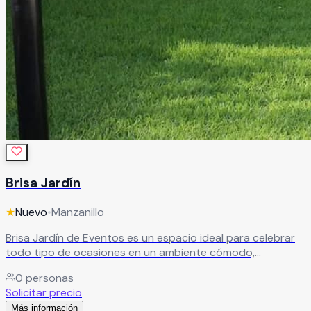
Brisa Jardín
★
Nuevo
•
Manzanillo
Brisa Jardín de Eventos es un espacio ideal para celebrar
todo tipo de ocasiones en un ambiente cómodo,
agradable y rodeado de una excelente ubicación en
0
personas
Manzanillo. Este salón de fiestas es perfecto para bodas,
Solicitar precio
XV años, cumpleaños, aniversarios, graduaciones,
Más información
reuniones familiares y eventos sociales, ofreciendo