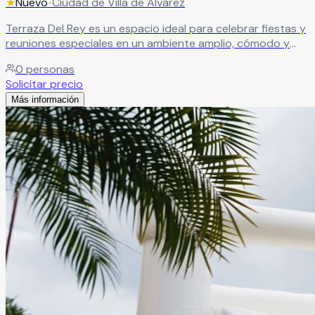
★
Nuevo
•
Ciudad de Villa de Álvarez
Terraza Del Rey es un espacio ideal para celebrar fiestas y
reuniones especiales en un ambiente amplio, cómodo y
con excelente ventilación. El recinto es perfecto para
0
personas
bautizos, confirmaciones, primeras comuniones, piñatas,
Solicitar precio
baby showers, cumpleaños y reuniones familiares,
Más información
ofreciendo un entorno agradable para disfrutar momentos
inolvidables junto a familiares y amigos.
Leer más