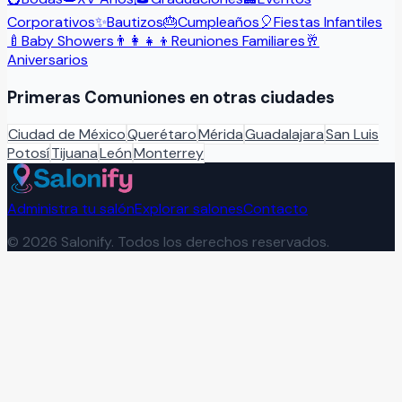
Corporativos
✨
Bautizos
🎂
Cumpleaños
🎈
Fiestas Infantiles
🍼
Baby Showers
👨‍👩‍👧‍👦
Reuniones Familiares
🥂
Aniversarios
Primeras Comuniones
en otras ciudades
Ciudad de México
Querétaro
Mérida
Guadalajara
San Luis
Potosí
Tijuana
León
Monterrey
Administra tu salón
Explorar salones
Contacto
©
2026
Salonify. Todos los derechos reservados.