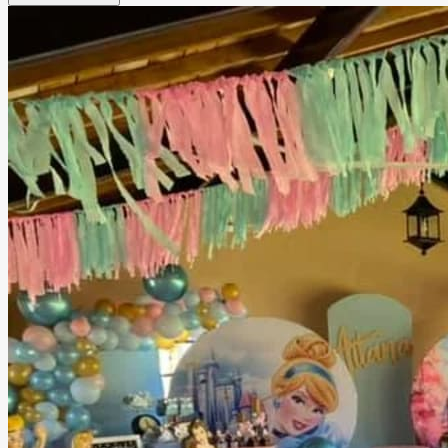
instalaciones versátiles para disfrutar momentos
inolvidables junto a familiares y amigos. Ubicado en la zona
de Las Brisas, Brisa Jardín de Eventos cuenta con facilidad
de estacionamiento y un ambiente pensado para brindar
comodidad y una experiencia memorable en cada
celebración.
Leer más