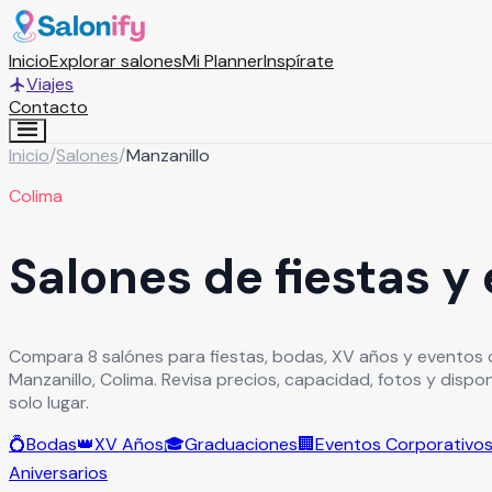
Inicio
Explorar salones
Mi Planner
Inspírate
Viajes
Contacto
Inicio
/
Salones
/
Manzanillo
Colima
Salones de fiestas y
Compara 8 salónes para fiestas, bodas, XV años y eventos 
Manzanillo, Colima. Revisa precios, capacidad, fotos y dispo
solo lugar.
💍
Bodas
👑
XV Años
🎓
Graduaciones
🏢
Eventos Corporativo
Aniversarios