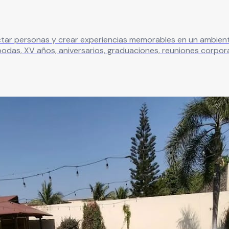
ersonas y crear experiencias memorables en un ambiente elegant
odas, XV años, aniversarios, graduaciones, reuniones corpora
ofisticado donde cada reunión se
iliares, amigos o colaboradores.
Leer más