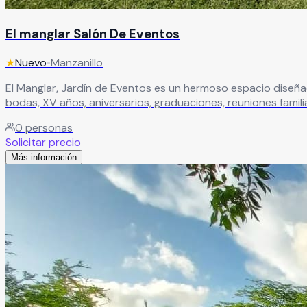
El manglar Salón De Eventos
★
Nuevo
•
Manzanillo
El Manglar, Jardín de Eventos es un hermoso espacio diseñado para ce
bodas, XV años, aniversarios, graduaciones, reuniones famil
familiares y amigos. En El Manglar nos encargamos de cuidar cada detalle para que disfrutes tu celebración exactamente como la imaginaste, brindando atención personalizada,
0
personas
comodidad y un entorno perfecto para vivir momentos únic
Solicitar precio
Más información