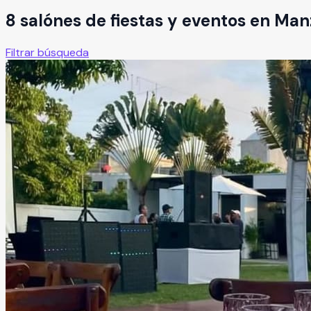
8
salón
es
de fiestas y eventos en
Manz
Filtrar búsqueda