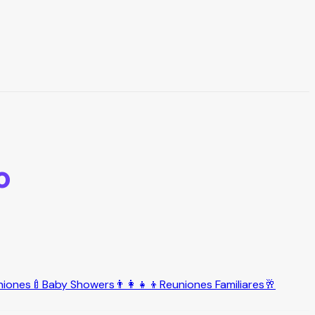
o
niones
🍼
Baby Showers
👨‍👩‍👧‍👦
Reuniones Familiares
🥂