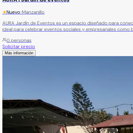
★
Nuevo
•
Manzanillo
AURA Jardín de Eventos es un espacio diseñado para conectar p
ideal para celebrar eventos sociales y empresariales como b
instalaciones versátiles que se adaptan a diferentes tipos de celebración. En AURA Jardín de Eventos encontrarás un entorno cómodo y s
0
personas
transforma en un momento único para compartir junto a fam
Solicitar precio
Más información