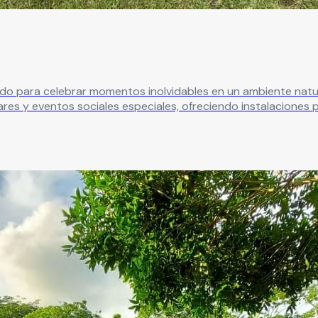
lebrar momentos inolvidables en un ambiente natural, elegante y lleno 
iares y eventos sociales especiales, ofreciendo instalacione
os.
Leer más