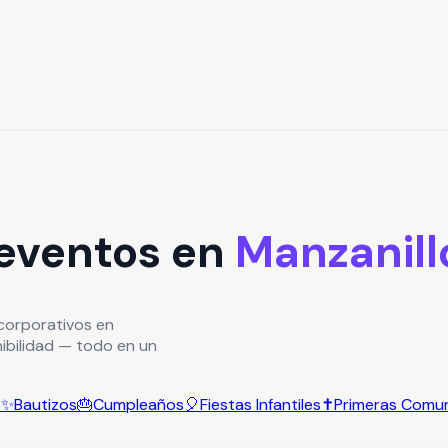
 eventos en
Manzanill
corporativos en
nibilidad — todo en un
s
✨
Bautizos
🎂
Cumpleaños
🎈
Fiestas Infantiles
✝️
Primeras Comu