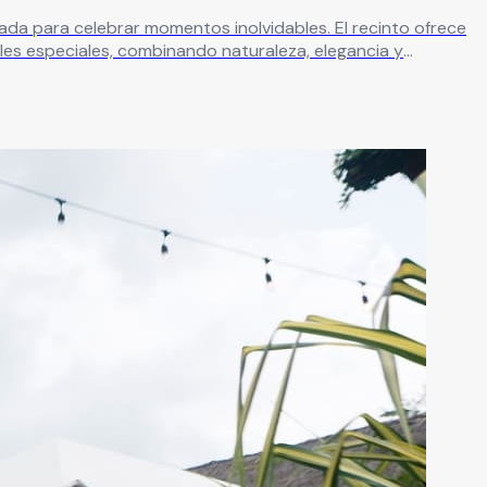
ebrar momentos inolvidables. El recinto ofrece
ales especiales, combinando naturaleza, elegancia y