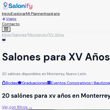
Inicio
Explorar
Mi Planner
Inspírate
Viajes
Contacto
Inicio
/
Salones
/
Monterrey
/
XV Años
👑
Salones para XV Años
20 salónes disponibles en Monterrey, Nuevo León.
💍
Bodas
🎓
Graduaciones
🏢
Eventos Corporativos
✨
Bautizos
20
salón
es
para
xv años
en
Monterre
Ver con filtros →