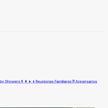
by Showers
👨‍👩‍👧‍👦
Reuniones Familiares
🥂
Aniversarios