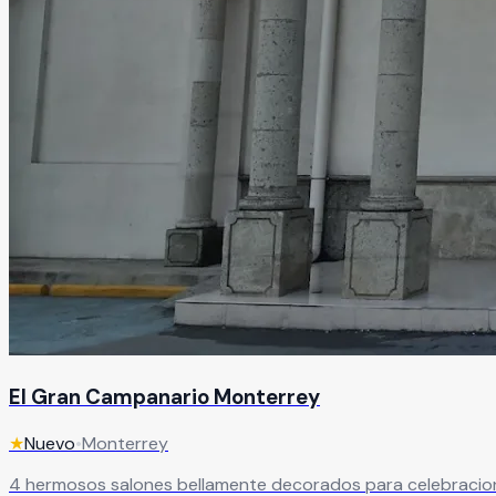
El Gran Campanario Monterrey
★
Nuevo
•
Monterrey
4 hermosos salones bellamente decorados para celebracion