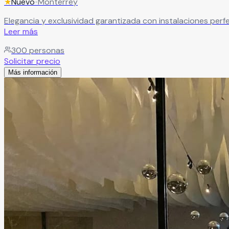
★
Nuevo
•
Monterrey
Elegancia y exclusividad garantizada con instalaciones perf
Leer más
300
personas
Solicitar precio
Más información