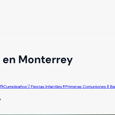
 en Monterrey
🎂
Cumpleaños
🎈
Fiestas Infantiles
✝️
Primeras Comuniones
🍼
Ba
y