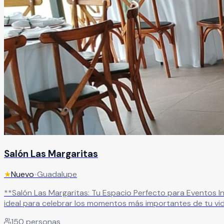
Salón Las Margaritas
★
Nuevo
•
Guadalupe
**Salón Las Margaritas: Tu Espacio Perfecto para Eventos Inolvidables** Ubicado en una zona estratégica de fácil acceso en Guadalupe, Zac., Sal
ideal para celebrar los momentos más importantes de tu v
perfecto, brindándote la tranquilidad de contar con un lugar profesional y acogedor. Nuestro salón cuenta con una capac
150
personas