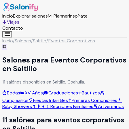
Inicio
Explorar salones
Mi Planner
Inspírate
Viajes
Contacto
Inicio
/
Salones
/
Saltillo
/
Eventos Corporativos
🏢
Salones para Eventos Corporativos
en Saltillo
11 salónes disponibles en Saltillo, Coahuila.
💍
Bodas
👑
XV Años
🎓
Graduaciones
✨
Bautizos
🎂
Cumpleaños
🎈
Fiestas Infantiles
✝️
Primeras Comuniones
🍼
Baby Showers
👨‍👩‍👧‍👦
Reuniones Familiares
🥂
Aniversarios
11
salón
es
para
eventos corporativos
en
Saltillo