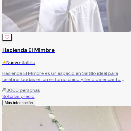
Hacienda El Mimbre
★
Nuevo
•
Saltillo
Hacienda El Mimbre es un espacio en Saltillo ideal para
celebrar bodas en un entorno único y lleno de encanto.
Ubicada en un valle, ofrece un ambiente especial que
3000
personas
transporta a otra época, creando el escenario perfecto
Solicitar precio
para vivir un momento inolvidable junto a tus seres
Más información
queridos.
Leer más