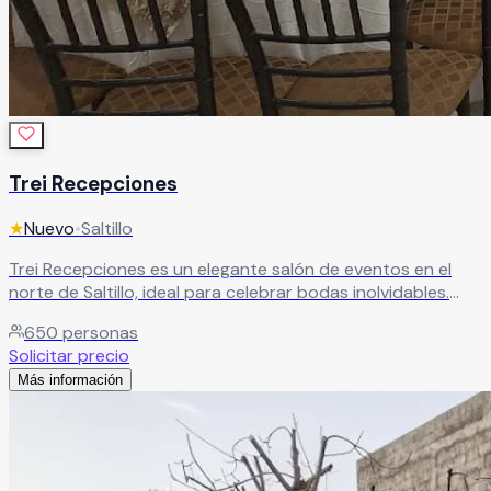
Trei Recepciones
★
Nuevo
•
Saltillo
Trei Recepciones es un elegante salón de eventos en el
norte de Saltillo, ideal para celebrar bodas inolvidables.
Con capacidad de hasta 650 personas, ofrece un espacio
650
personas
amplio y sofisticado, junto con un servicio integral que
Solicitar precio
cuida cada detalle para hacer de tu gran día una
Más información
experiencia única.
Leer más