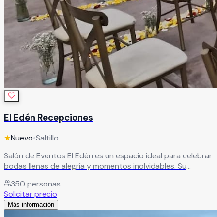
El Edén Recepciones
★
Nuevo
•
Saltillo
Salón de Eventos El Edén es un espacio ideal para celebrar
bodas llenas de alegría y momentos inolvidables. Su
ambiente mágico y acogedor crea el escenario perfecto
350
personas
para compartir con tus seres queridos una celebración
Solicitar precio
única y especial.
Leer más
Más información