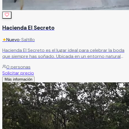
Hacienda El Secreto
★
Nuevo
•
Saltillo
Hacienda El Secreto es el lugar ideal para celebrar la boda
que siempre has soñado. Ubicada en un entorno natural
incomparable, ofrece una experiencia única donde cada
0
personas
detalle está pensado para que disfrutes al máximo tu gran
Solicitar precio
día sin preocupaciones.
Leer más
Más información