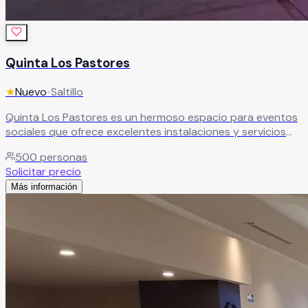
Quinta Los Pastores
★
Nuevo
•
Saltillo
Quinta Los Pastores es un hermoso espacio para eventos
sociales que ofrece excelentes instalaciones y servicios
para crear celebraciones inolvidables. Su entorno elegante
500
personas
y lleno de encanto brinda el escenario perfecto para
Solicitar precio
sorprender a tus invitados y vivir un evento único.
Más información
Leer más