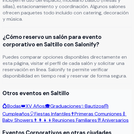
incluyen el uso del espacio, mobiliario básico (mesas y
sillas), estacionamiento y coordinación. Algunos salones
ofrecen paquetes todo incluido con catering, decoración
y música.
¿Cómo reservo un salón para evento
corporativo en Saltillo con Salonify?
Puedes comparar opciones disponibles directamente en
esta página, visitar el perfil de cada salón y solicitar una
reservación en línea. Salonify te permite verificar
disponibilidad en tiempo real y reservar de forma segura.
Otros eventos en
Saltillo
💍
Bodas
👑
XV Años
🎓
Graduaciones
✨
Bautizos
🎂
Cumpleaños
🎈
Fiestas Infantiles
✝️
Primeras Comuniones
🍼
Baby Showers
👨‍👩‍👧‍👦
Reuniones Familiares
🥂
Aniversarios
Eventos Corporativos
en otras ciudades