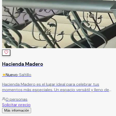
Hacienda Madero
★
Nuevo
•
Saltillo
Hacienda Madero es el lugar ideal para celebrar tus
momentos más especiales. Un espacio versátil y lleno de
encanto, perfecto para bodas, XV años, cumpleaños,
0
personas
aniversarios, baby showers, graduaciones y posadas,
Solicitar precio
donde cada evento se convierte en una experiencia
Más información
inolvidable.
Leer más