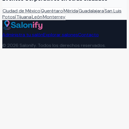
Ciudad de México
Querétaro
Mérida
Guadalajara
San Luis
Potosí
Tijuana
León
Monterrey
Administra tu salón
Explorar salones
Contacto
©
2026
Salonify. Todos los derechos reservados.