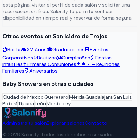
esta página, visitar el perfil de cada salón y solicitar una
reservación en línea. Salonify te permite verificar
disponibilidad en tiempo real y reservar de forma segura.
Otros eventos en
San Isidro de Trojes
💍
Bodas
👑
XV Años
🎓
Graduaciones
🏢
Eventos
Corporativos
✨
Bautizos
🎂
Cumpleaños
🎈
Fiestas
Infantiles
✝️
Primeras Comuniones
👨‍👩‍👧‍👦
Reuniones
Familiares
🥂
Aniversarios
Baby Showers
en otras ciudades
Ciudad de México
Querétaro
Mérida
Guadalajara
San Luis
Potosí
Tijuana
León
Monterrey
Administra tu salón
Explorar salones
Contacto
©
2026
Salonify. Todos los derechos reservados.