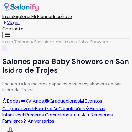
Inicio
Explorar
Mi Planner
Inspírate
Viajes
Contacto
Inicio
/
Salones
/
San Isidro de Trojes
/
Baby Showers
🍼
Salones para Baby Showers en San
Isidro de Trojes
Encuentra los mejores espacios para baby showers en San
Isidro de Trojes.
💍
Bodas
👑
XV Años
🎓
Graduaciones
🏢
Eventos
Corporativos
✨
Bautizos
🎂
Cumpleaños
🎈
Fiestas
Infantiles
✝️
Primeras Comuniones
👨‍👩‍👧‍👦
Reuniones
Familiares
🥂
Aniversarios