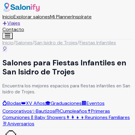
Inicio
Explorar salones
Mi Planner
Inspírate
Viajes
Contacto
Inicio
/
Salones
/
San Isidro de Trojes
/
Fiestas Infantiles
🎈
Salones para Fiestas Infantiles en
San Isidro de Trojes
Encuentra los mejores espacios para fiestas infantiles en San
Isidro de Trojes.
💍
Bodas
👑
XV Años
🎓
Graduaciones
🏢
Eventos
Corporativos
✨
Bautizos
🎂
Cumpleaños
✝️
Primeras
Comuniones
🍼
Baby Showers
👨‍👩‍👧‍👦
Reuniones Familiares
🥂
Aniversarios