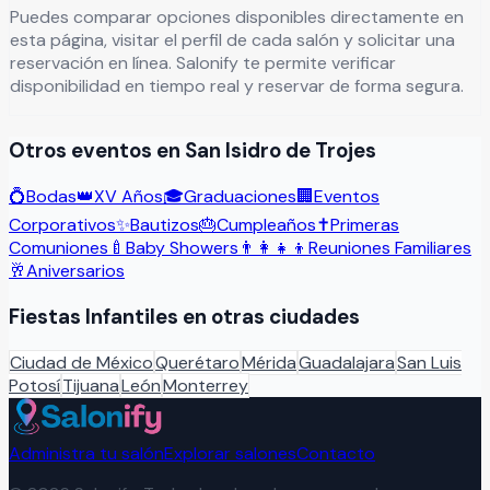
Puedes comparar opciones disponibles directamente en
esta página, visitar el perfil de cada salón y solicitar una
reservación en línea. Salonify te permite verificar
disponibilidad en tiempo real y reservar de forma segura.
Otros eventos en
San Isidro de Trojes
💍
Bodas
👑
XV Años
🎓
Graduaciones
🏢
Eventos
Corporativos
✨
Bautizos
🎂
Cumpleaños
✝️
Primeras
Comuniones
🍼
Baby Showers
👨‍👩‍👧‍👦
Reuniones Familiares
🥂
Aniversarios
Fiestas Infantiles
en otras ciudades
Ciudad de México
Querétaro
Mérida
Guadalajara
San Luis
Potosí
Tijuana
León
Monterrey
Administra tu salón
Explorar salones
Contacto