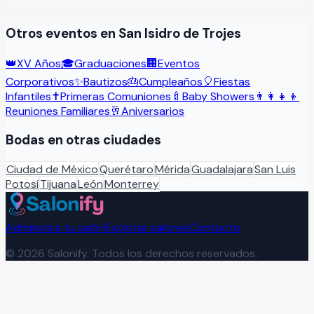
Otros eventos en
San Isidro de Trojes
👑
XV Años
🎓
Graduaciones
🏢
Eventos
Corporativos
✨
Bautizos
🎂
Cumpleaños
🎈
Fiestas
Infantiles
✝️
Primeras Comuniones
🍼
Baby Showers
👨‍👩‍👧‍👦
Reuniones Familiares
🥂
Aniversarios
Bodas
en otras ciudades
Ciudad de México
Querétaro
Mérida
Guadalajara
San Luis
Potosí
Tijuana
León
Monterrey
Administra tu salón
Explorar salones
Contacto
©
2026
Salonify. Todos los derechos reservados.