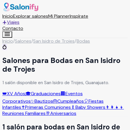
Inicio
Explorar salones
Mi Planner
Inspírate
Viajes
Contacto
Inicio
/
Salones
/
San Isidro de Trojes
/
Bodas
💍
Salones para Bodas en San Isidro
de Trojes
1 salón disponible en San Isidro de Trojes, Guanajuato.
👑
XV Años
🎓
Graduaciones
🏢
Eventos
Corporativos
✨
Bautizos
🎂
Cumpleaños
🎈
Fiestas
Infantiles
✝️
Primeras Comuniones
🍼
Baby Showers
👨‍👩‍👧‍👦
Reuniones Familiares
🥂
Aniversarios
1
salón
para
bodas
en
San Isidro de