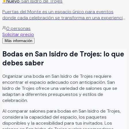
★
Nuevo
•
San Isidro de Trojes
Puertas del Monte es un espacio único para eventos
donde cada celebración se transforma en una experiencia
inolvidable llena de magia, alegría y momentos especiales.
0
personas
Su ambiente elegante y acogedor crea el escenario
Solicitar precio
perfecto para bodas, XV años, aniversarios, graduaciones,
Más información
reuniones familiares y eventos sociales, permitiendo
disfrutar junto a familiares y amigos de celebraciones
Bodas
en
San Isidro de Trojes
: lo que
memorables que permanecen para siempre.
Leer más
debes saber
Organizar
una
boda
en
San Isidro de Trojes
requiere
encontrar el espacio adecuado con anticipación.
San
Isidro de Trojes
ofrece una variedad de salones que se
adaptan a diferentes presupuestos y estilos de
celebración.
Al comparar salones para
bodas
en
San Isidro de Trojes
,
considera la capacidad del espacio, los paquetes
disponibles y la accesibilidad para tus invitados. Los