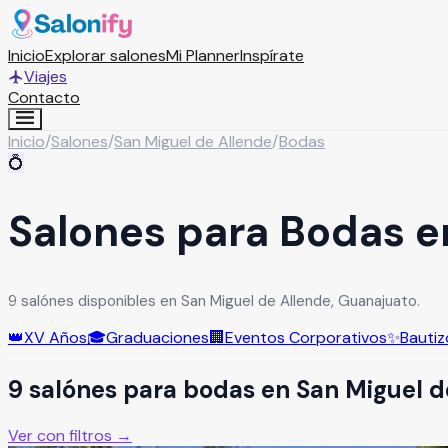
Inicio
Explorar salones
Mi Planner
Inspírate
Viajes
Contacto
Inicio
/
Salones
/
San Miguel de Allende
/
Bodas
💍
Salones para Bodas e
9 salónes disponibles en San Miguel de Allende, Guanajuato.
👑
XV Años
🎓
Graduaciones
🏢
Eventos Corporativos
✨
Bautiz
9
salón
es
para
bodas
en
San Miguel d
Ver con filtros →