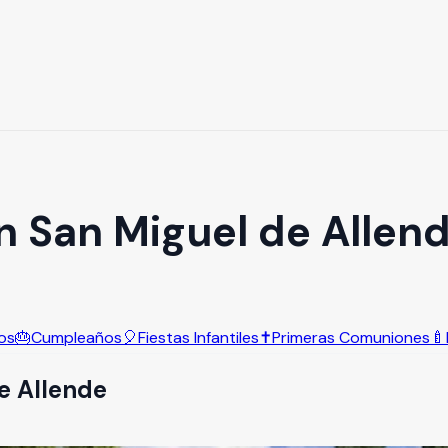
n San Miguel de Allen
os
🎂
Cumpleaños
🎈
Fiestas Infantiles
✝️
Primeras Comuniones
🍼
e Allende