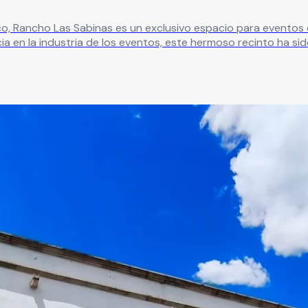
 Rancho Las Sabinas es un exclusivo espacio para eventos do
corporativos y celebraciones sociales. Rancho Las Sabinas combina elegancia, naturale
na experiencia memorable, cuidando cada detalle para que a