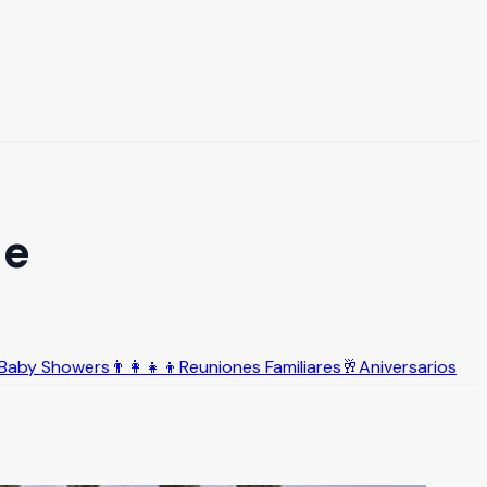
de
Baby Showers
👨‍👩‍👧‍👦
Reuniones Familiares
🥂
Aniversarios