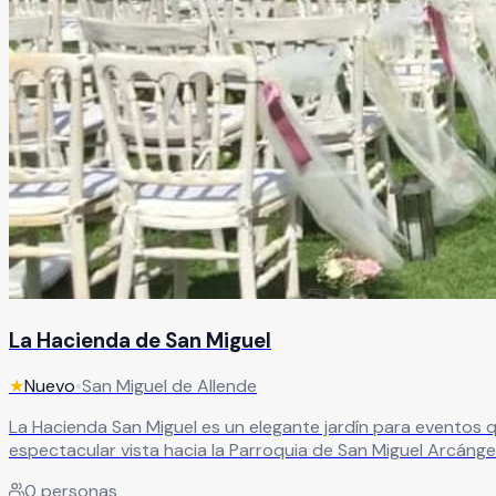
La Hacienda de San Miguel
★
Nuevo
•
San Miguel de Allende
La Hacienda San Miguel es un elegante jardín para eventos que
espectacular vista hacia la Parroquia de San Miguel Arcángel
graduaciones, eventos corporativos y celebraciones especiales. Sus áreas versátiles y su entorno lleno de encanto permiten diseñar eventos únicos y memorables, mi
0
personas