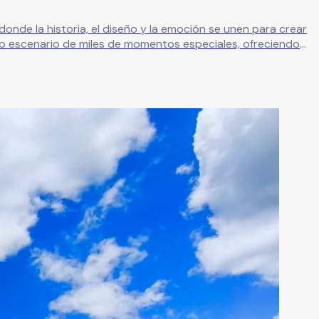
nde la historia, el diseño y la emoción se unen para crear
za y
nfitriones e invitados disfruten momentos verdaderamente