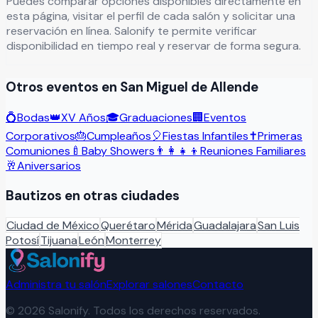
Puedes comparar opciones disponibles directamente en
esta página, visitar el perfil de cada salón y solicitar una
reservación en línea. Salonify te permite verificar
disponibilidad en tiempo real y reservar de forma segura.
Otros eventos en
San Miguel de Allende
💍
Bodas
👑
XV Años
🎓
Graduaciones
🏢
Eventos
Corporativos
🎂
Cumpleaños
🎈
Fiestas Infantiles
✝️
Primeras
Comuniones
🍼
Baby Showers
👨‍👩‍👧‍👦
Reuniones Familiares
🥂
Aniversarios
Bautizos
en otras ciudades
Ciudad de México
Querétaro
Mérida
Guadalajara
San Luis
Potosí
Tijuana
León
Monterrey
Administra tu salón
Explorar salones
Contacto
©
2026
Salonify. Todos los derechos reservados.