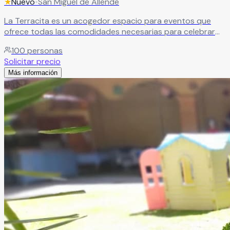
★
Nuevo
•
San Miguel de Allende
La Terracita es un acogedor espacio para eventos que
ofrece todas las comodidades necesarias para celebrar
momentos especiales en un ambiente agradable, elegante
100
personas
y totalmente personalizable. Este hermoso recinto es ideal
Solicitar precio
para bodas, XV años, aniversarios, graduaciones,
Más información
reuniones familiares y celebraciones sociales, permitiendo
ambientar cada evento de acuerdo con el estilo y
temática que cada cliente imagine.
Leer más