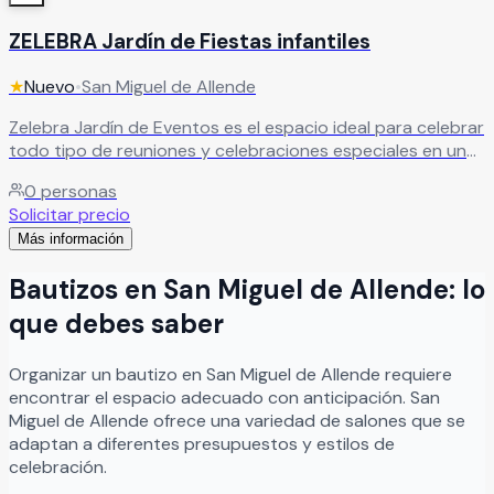
ZELEBRA Jardín de Fiestas infantiles
★
Nuevo
•
San Miguel de Allende
Zelebra Jardín de Eventos es el espacio ideal para celebrar
todo tipo de reuniones y celebraciones especiales en un
ambiente agradable, familiar y rodeado de naturaleza. Su
0
personas
hermoso jardín con plantas, amplia explanada y área de
Solicitar precio
juegos lo convierten en una excelente opción para
Más información
bautizos, baby showers, cumpleaños, graduaciones,
reuniones familiares y eventos sociales de diferentes
Bautizos
en
San Miguel de Allende
: lo
estilos y tamaños. Gracias a sus espacios versátiles y
cómodos, Zelebra Jardín de Eventos puede adaptarse
que debes saber
fácilmente a las necesidades de cada celebración,
ofreciendo el entorno perfecto para crear momentos
Organizar
un
bautizo
en
San Miguel de Allende
requiere
inolvidables junto a familiares y amigos.
Leer más
encontrar el espacio adecuado con anticipación.
San
Miguel de Allende
ofrece una variedad de salones que se
adaptan a diferentes presupuestos y estilos de
celebración.