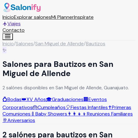
Inicio
Explorar salones
Mi Planner
Inspírate
Viajes
Contacto
Inicio
/
Salones
/
San Miguel de Allende
/
Bautizos
✨
Salones para Bautizos en San
Miguel de Allende
2 salónes disponibles en San Miguel de Allende, Guanajuato.
💍
Bodas
👑
XV Años
🎓
Graduaciones
🏢
Eventos
Corporativos
🎂
Cumpleaños
🎈
Fiestas Infantiles
✝️
Primeras
Comuniones
🍼
Baby Showers
👨‍👩‍👧‍👦
Reuniones Familiares
🥂
Aniversarios
2
salón
es
para
bautizos
en
San