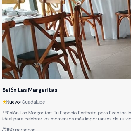
Salón Las Margaritas
★
Nuevo
•
Guadalupe
**Salón Las Margaritas: Tu Espacio Perfecto para Eventos Inolvidables** Ubicado en una zona estratégica de fácil acceso en Guadalupe, Zac., Sal
ideal para celebrar los momentos más importantes de tu v
perfecto, brindándote la tranquilidad de contar con un lugar profesional y acogedor. Nuestro salón cuenta con una capac
150
personas