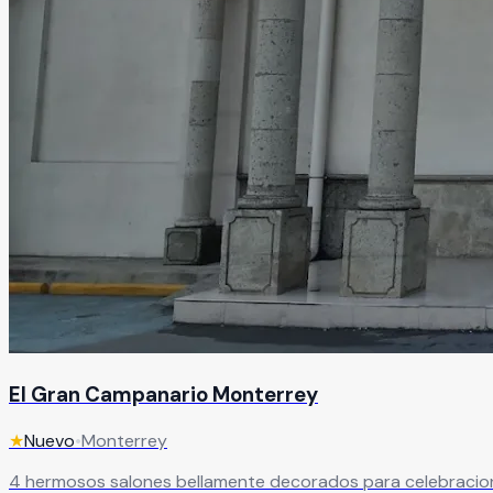
El Gran Campanario Monterrey
★
Nuevo
•
Monterrey
4 hermosos salones bellamente decorados para celebracion