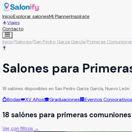
Inicio
Explorar salones
Mi Planner
Inspírate
Viajes
Contacto
Inicio
/
Salones
/
San Pedro Garza García
/
Primeras Comunione
✝️
Salones para Primera
18 salónes disponibles en San Pedro Garza García, Nuevo León.
💍
Bodas
👑
XV Años
🎓
Graduaciones
🏢
Eventos Corporativo
18
salón
es
para
primeras comuniones
Ver con filtros →