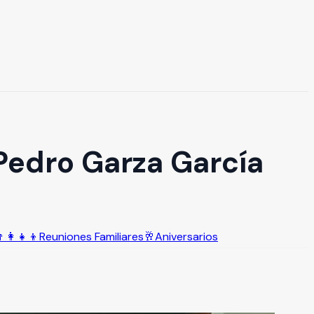
Pedro Garza García
‍👩‍👧‍👦
Reuniones Familiares
🥂
Aniversarios