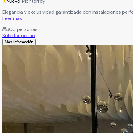
★
Nuevo
•
Monterrey
Elegancia y exclusividad garantizada con instalaciones perf
Leer más
300
personas
Solicitar precio
Más información