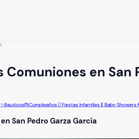
s
s Comuniones en San 
s
✨
Bautizos
🎂
Cumpleaños
🎈
Fiestas Infantiles
🍼
Baby Showers

en
San Pedro Garza García