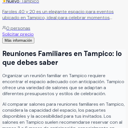
★
Nuevo
•
Tampico
Faroles 40 y 20 es un elegante espacio para eventos
ubicado en Tampico, ideal para celebrar momentos
inolvidables en un ambiente lleno de distinción, belleza y
0
personas
excelente atención. El recinto destaca por su hermosa
Solicitar precio
ambientación, increíbles vistas y servicio de lujo, creando
Más información
el escenario perfecto para bodas, XV años, aniversarios,
graduaciones y eventos sociales especiales. En Faroles 40
Reuniones Familiares
en
Tampico
: lo
y 20 cada celebración se transforma en una experiencia
memorable junto a familiares y amigos, ofreciendo un
que debes saber
entorno sofisticado y acogedor donde cada detalle está
pensado para crear momentos únicos e inolvidables.
Organizar
un
reunión familiar
en
Tampico
requiere
Leer más
encontrar el espacio adecuado con anticipación.
Tampico
ofrece una variedad de salones que se adaptan a
diferentes presupuestos y estilos de celebración.
Al comparar salones para
reuniones familiares
en
Tampico
,
considera la capacidad del espacio, los paquetes
disponibles y la accesibilidad para tus invitados. Los
salones en
Tampico
suelen recomendarse reservar con al