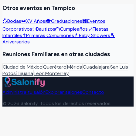
Otros eventos en
Tampico
💍
Bodas
👑
XV Años
🎓
Graduaciones
🏢
Eventos
Corporativos
✨
Bautizos
🎂
Cumpleaños
🎈
Fiestas
Infantiles
✝️
Primeras Comuniones
🍼
Baby Showers
🥂
Aniversarios
Reuniones Familiares
en otras ciudades
Ciudad de México
Querétaro
Mérida
Guadalajara
San Luis
Potosí
Tijuana
León
Monterrey
Administra tu salón
Explorar salones
Contacto
©
2026
Salonify. Todos los derechos reservados.