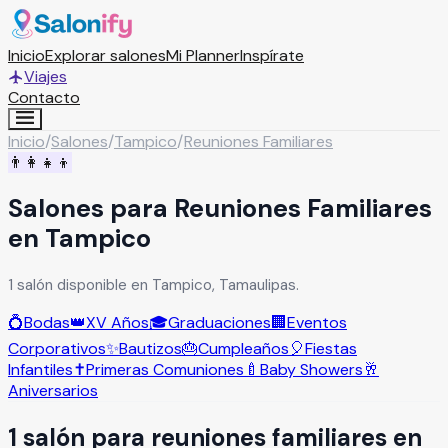
Inicio
Explorar salones
Mi Planner
Inspírate
Viajes
Contacto
Inicio
/
Salones
/
Tampico
/
Reuniones Familiares
👨‍👩‍👧‍👦
Salones para Reuniones Familiares
en Tampico
1 salón disponible en Tampico, Tamaulipas.
💍
Bodas
👑
XV Años
🎓
Graduaciones
🏢
Eventos
Corporativos
✨
Bautizos
🎂
Cumpleaños
🎈
Fiestas
Infantiles
✝️
Primeras Comuniones
🍼
Baby Showers
🥂
Aniversarios
1
salón
para
reuniones familiares
en