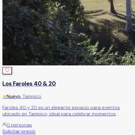
Los Faroles 40 & 20
★
Nuevo
•
Tampico
Faroles 40 y 20 es un elegante espacio para eventos
ubicado en Tampico, ideal para celebrar momentos
inolvidables en un ambiente lleno de distinción, belleza y
0
personas
excelente atención. El recinto destaca por su hermosa
Solicitar precio
ambientación, increíbles vistas y servicio de lujo, creando