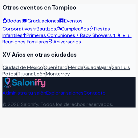
Otros eventos en
Tampico
💍
Bodas
🎓
Graduaciones
🏢
Eventos
Corporativos
✨
Bautizos
🎂
Cumpleaños
🎈
Fiestas
Infantiles
✝️
Primeras Comuniones
🍼
Baby Showers
👨‍👩‍👧‍👦
Reuniones Familiares
🥂
Aniversarios
XV Años
en otras ciudades
Ciudad de México
Querétaro
Mérida
Guadalajara
San Luis
Potosí
Tijuana
León
Monterrey
Administra tu salón
Explorar salones
Contacto
©
2026
Salonify. Todos los derechos reservados.