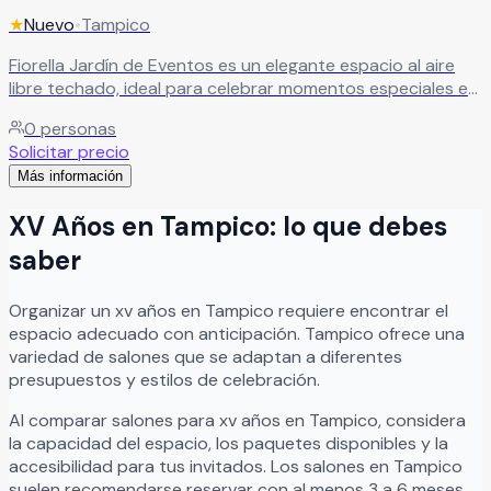
★
Nuevo
•
Tampico
Fiorella Jardín de Eventos es un elegante espacio al aire
libre techado, ideal para celebrar momentos especiales en
un ambiente cómodo, versátil y lleno de encanto. El
0
personas
recinto es perfecto para bodas, XV años, aniversarios,
Solicitar precio
cumpleaños, graduaciones, reuniones familiares y eventos
Más información
sociales, ofreciendo instalaciones amplias y adaptables
para crear celebraciones memorables junto a familiares y
XV Años
en
Tampico
: lo que debes
amigos. Además, Fiorella Jardín de Eventos brinda entrada
libre de alimentos, ofreciendo mayor flexibilidad y
saber
comodidad para personalizar cada evento según las
necesidades y estilo de cada celebración.
Leer más
Organizar
un
xv años
en
Tampico
requiere encontrar el
espacio adecuado con anticipación.
Tampico
ofrece una
variedad de salones que se adaptan a diferentes
presupuestos y estilos de celebración.
Al comparar salones para
xv años
en
Tampico
, considera
la capacidad del espacio, los paquetes disponibles y la
accesibilidad para tus invitados. Los salones en
Tampico
suelen recomendarse reservar con al menos 3 a 6 meses