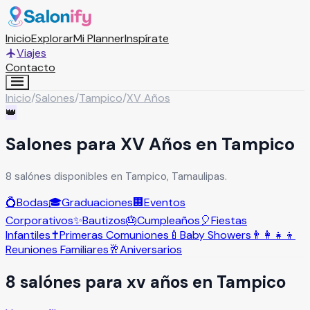
Inicio
Explorar
Mi Planner
Inspírate
Viajes
Contacto
Inicio
/
Salones
/
Tampico
/
XV Años
👑
Salones para XV Años en Tampico
8 salónes disponibles en Tampico, Tamaulipas.
💍
Bodas
🎓
Graduaciones
🏢
Eventos
Corporativos
✨
Bautizos
🎂
Cumpleaños
🎈
Fiestas
Infantiles
✝️
Primeras Comuniones
🍼
Baby Showers
👨‍👩‍👧‍👦
Reuniones Familiares
🥂
Aniversarios
8
salón
es
para
xv años
en
Tampico