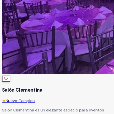
Salón Clementina
★
Nuevo
•
Tampico
Salón Clementina es un elegante espacio para eventos